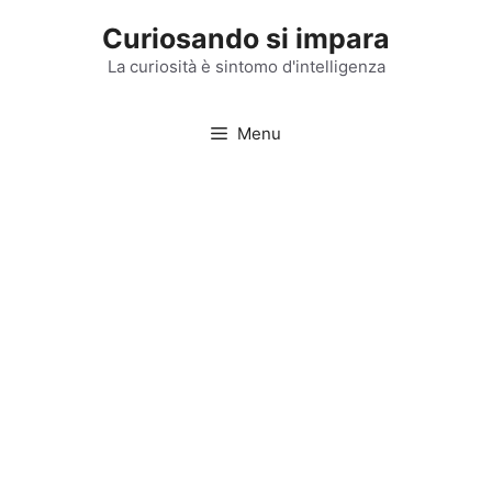
Vai
Curiosando si impara
al
contenuto
La curiosità è sintomo d'intelligenza
Menu