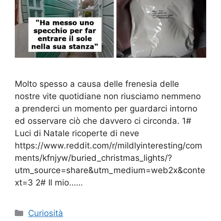
Molto spesso a causa delle frenesia delle
nostre vite quotidiane non riusciamo nemmeno
a prenderci un momento per guardarci intorno
ed osservare ciò che davvero ci circonda. 1#
Luci di Natale ricoperte di neve
https://www.reddit.com/r/mildlyinteresting/com
ments/kfnjyw/buried_christmas_lights/?
utm_source=share&utm_medium=web2x&conte
xt=3 2# Il mio……
Categorie
Curiosità