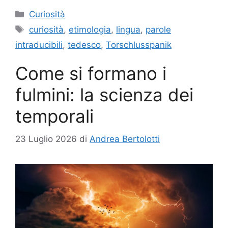
Categorie
Curiosità
Tag
curiosità
,
etimologia
,
lingua
,
parole
intraducibili
,
tedesco
,
Torschlusspanik
Come si formano i
fulmini: la scienza dei
temporali
23 Luglio 2026
di
Andrea Bertolotti