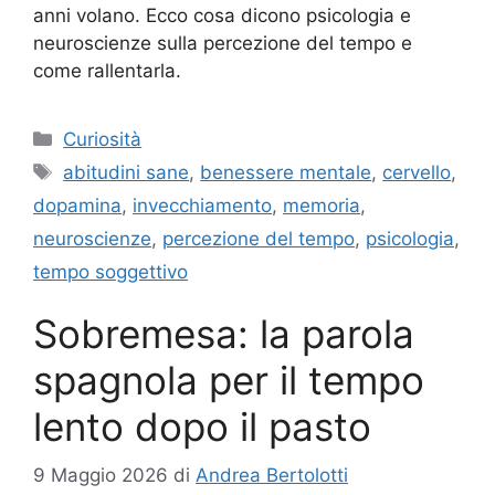
anni volano. Ecco cosa dicono psicologia e
neuroscienze sulla percezione del tempo e
come rallentarla.
Categorie
Curiosità
Tag
abitudini sane
,
benessere mentale
,
cervello
,
dopamina
,
invecchiamento
,
memoria
,
neuroscienze
,
percezione del tempo
,
psicologia
,
tempo soggettivo
Sobremesa: la parola
spagnola per il tempo
lento dopo il pasto
9 Maggio 2026
di
Andrea Bertolotti