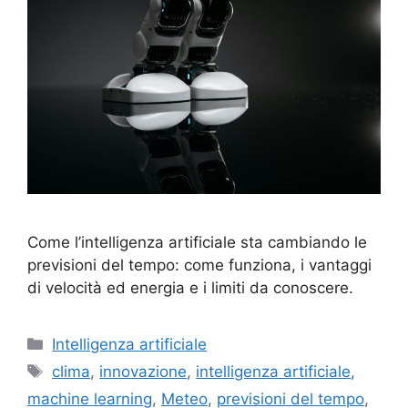
Come l’intelligenza artificiale sta cambiando le
previsioni del tempo: come funziona, i vantaggi
di velocità ed energia e i limiti da conoscere.
Categorie
Intelligenza artificiale
Tag
clima
,
innovazione
,
intelligenza artificiale
,
machine learning
,
Meteo
,
previsioni del tempo
,