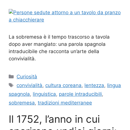
La sobremesa è il tempo trascorso a tavola
dopo aver mangiato: una parola spagnola
intraducibile che racconta un’arte della
convivialità.
Categorie
Curiosità
Tag
convivialità
,
cultura coreana
,
lentezza
,
lingua
spagnola
,
linguistica
,
parole intraducibili
,
sobremesa
,
tradizioni mediterranee
Il 1752, l’anno in cui