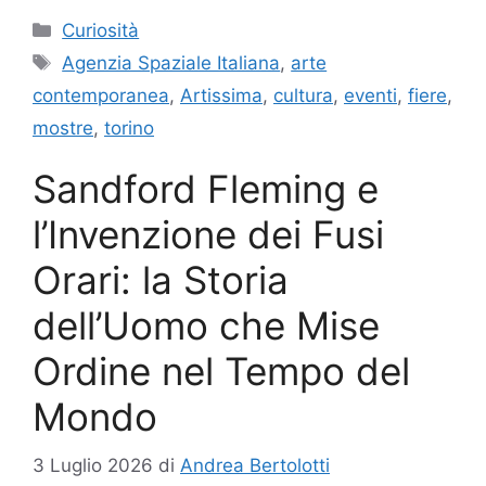
Categorie
Curiosità
Tag
Agenzia Spaziale Italiana
,
arte
contemporanea
,
Artissima
,
cultura
,
eventi
,
fiere
,
mostre
,
torino
Sandford Fleming e
l’Invenzione dei Fusi
Orari: la Storia
dell’Uomo che Mise
Ordine nel Tempo del
Mondo
3 Luglio 2026
di
Andrea Bertolotti