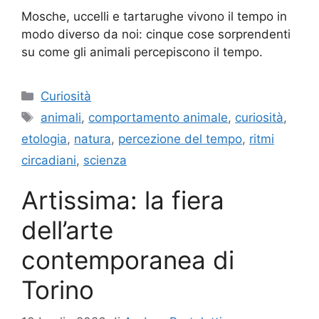
Mosche, uccelli e tartarughe vivono il tempo in
modo diverso da noi: cinque cose sorprendenti
su come gli animali percepiscono il tempo.
Categorie
Curiosità
Tag
animali
,
comportamento animale
,
curiosità
,
etologia
,
natura
,
percezione del tempo
,
ritmi
circadiani
,
scienza
Artissima: la fiera
dell’arte
contemporanea di
Torino