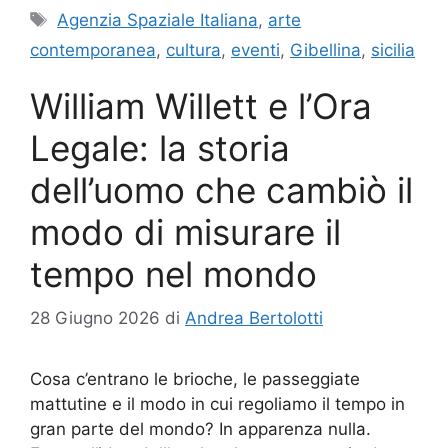
Tag
Agenzia Spaziale Italiana
,
arte
contemporanea
,
cultura
,
eventi
,
Gibellina
,
sicilia
William Willett e l’Ora
Legale: la storia
dell’uomo che cambiò il
modo di misurare il
tempo nel mondo
28 Giugno 2026
di
Andrea Bertolotti
Cosa c’entrano le brioche, le passeggiate
mattutine e il modo in cui regoliamo il tempo in
gran parte del mondo? In apparenza nulla.