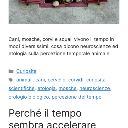
Cani, mosche, corvi e squali vivono il tempo in
modi diversissimi: cosa dicono neuroscienze ed
etologia sulla percezione temporale animale.
Categorie
Curiosità
Tag
animali
,
cani
,
cervello
,
corvidi
,
curiosita
scientifiche
,
etologia
,
mosche
,
neuroscienze
,
orologio biologico
,
percezione del tempo
Perché il tempo
sembra accelerare