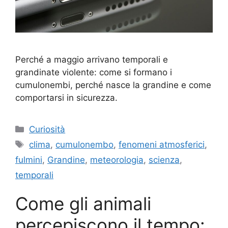
Perché a maggio arrivano temporali e
grandinate violente: come si formano i
cumulonembi, perché nasce la grandine e come
comportarsi in sicurezza.
Categorie
Curiosità
Tag
clima
,
cumulonembo
,
fenomeni atmosferici
,
fulmini
,
Grandine
,
meteorologia
,
scienza
,
temporali
Come gli animali
percepiscono il tempo: