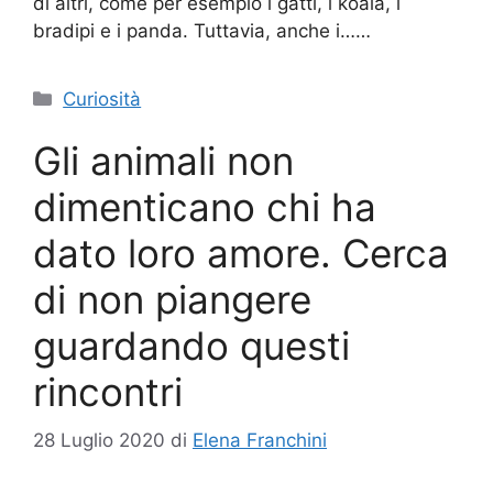
di altri, come per esempio i gatti, i koala, i
bradipi e i panda. Tuttavia, anche i……
Categorie
Curiosità
Gli animali non
dimenticano chi ha
dato loro amore. Cerca
di non piangere
guardando questi
rincontri
28 Luglio 2020
di
Elena Franchini