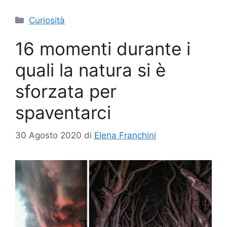
Categorie
Curiosità
16 momenti durante i
quali la natura si è
sforzata per
spaventarci
30 Agosto 2020
di
Elena Franchini