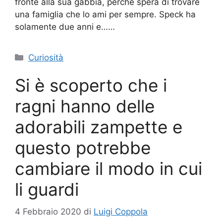
fronte alla sua gabbia, perché spera di trovare
una famiglia che lo ami per sempre. Speck ha
solamente due anni e……
Categorie
Curiosità
Si è scoperto che i
ragni hanno delle
adorabili zampette e
questo potrebbe
cambiare il modo in cui
li guardi
4 Febbraio 2020
di
Luigi Coppola