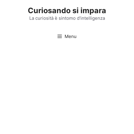
Vai
Curiosando si impara
al
contenuto
La curiosità è sintomo d'intelligenza
Menu