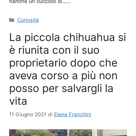
fiamme un cucciolo di……
Categorie
Curiosità
La piccola chihuahua si
è riunita con il suo
proprietario dopo che
aveva corso a più non
posso per salvargli la
vita
11 Giugno 2021
di
Elena Franchini