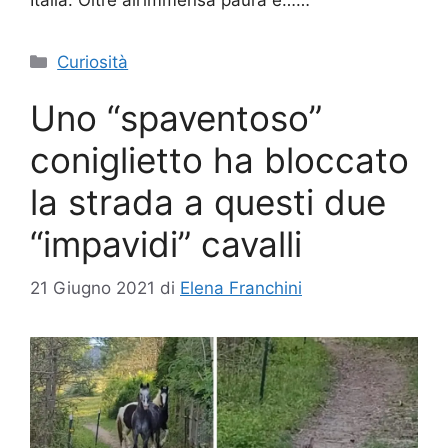
Categorie
Curiosità
Uno “spaventoso”
coniglietto ha bloccato
la strada a questi due
“impavidi” cavalli
21 Giugno 2021
di
Elena Franchini