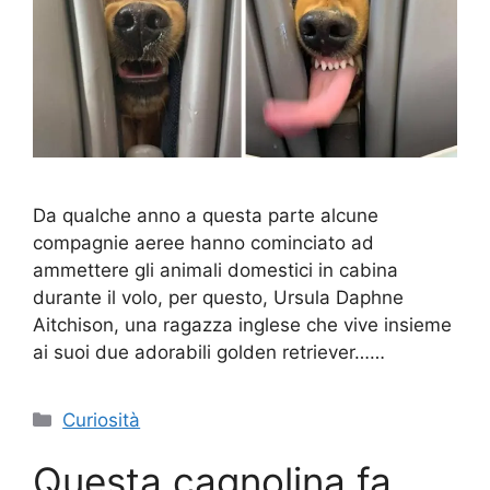
Da qualche anno a questa parte alcune
compagnie aeree hanno cominciato ad
ammettere gli animali domestici in cabina
durante il volo, per questo, Ursula Daphne
Aitchison, una ragazza inglese che vive insieme
ai suoi due adorabili golden retriever……
Categorie
Curiosità
Questa cagnolina fa