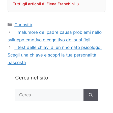
Tutti gli articoli di Elena Franchini →
Categorie
Curiosità
Il malumore del padre causa problemi nello
sviluppo emotivo e cognitivo dei suoi figli
Il test delle chiavi di un rinomato psicologo.
Scegli una chiave e scopri la tua personalità
nascosta
Cerca nel sito
Ricerca
per: