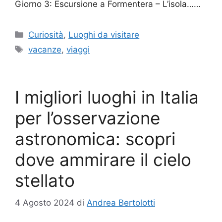
Giorno 3: Escursione a Formentera – L’isola……
Categorie
Curiosità
,
Luoghi da visitare
Tag
vacanze
,
viaggi
I migliori luoghi in Italia
per l’osservazione
astronomica: scopri
dove ammirare il cielo
stellato
4 Agosto 2024
di
Andrea Bertolotti