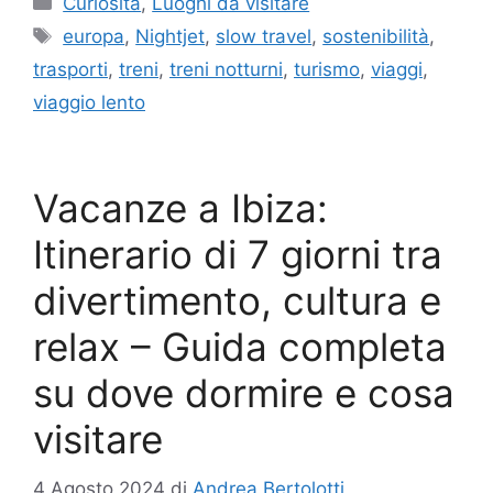
Curiosità
,
Luoghi da visitare
Tag
europa
,
Nightjet
,
slow travel
,
sostenibilità
,
trasporti
,
treni
,
treni notturni
,
turismo
,
viaggi
,
viaggio lento
Vacanze a Ibiza:
Itinerario di 7 giorni tra
divertimento, cultura e
relax – Guida completa
su dove dormire e cosa
visitare
4 Agosto 2024
di
Andrea Bertolotti