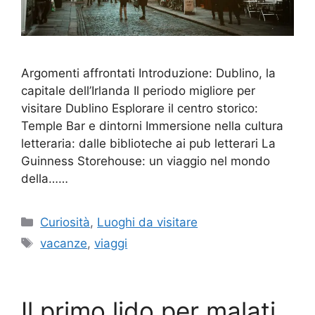
Argomenti affrontati Introduzione: Dublino, la
capitale dell’Irlanda Il periodo migliore per
visitare Dublino Esplorare il centro storico:
Temple Bar e dintorni Immersione nella cultura
letteraria: dalle biblioteche ai pub letterari La
Guinness Storehouse: un viaggio nel mondo
della……
Categorie
Curiosità
,
Luoghi da visitare
Tag
vacanze
,
viaggi
Il primo lido per malati