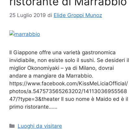
ristorante di Marrabbio
25 Luglio 2019
di
Elide Groppi Munoz
Il Giappone offre una varietà gastronomica
invidiabile, non esiste solo il sushi. Se desideri il
miglior Okonomiyaki – ya di Milano, dovrai
andare a mangiare da Marrabbio.
https://www.facebook.com/KissMeLiciaOfficial/
photos/a.547573565263202/14113036955568
47/?type=3&theater Il suo nome è Maido ed è il
primo ristorante……
Categorie
Luoghi da visitare