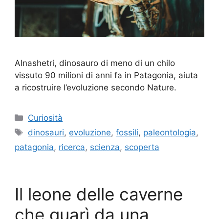
Alnashetri, dinosauro di meno di un chilo
vissuto 90 milioni di anni fa in Patagonia, aiuta
a ricostruire l’evoluzione secondo Nature.
Categorie
Curiosità
Tag
dinosauri
,
evoluzione
,
fossili
,
paleontologia
,
patagonia
,
ricerca
,
scienza
,
scoperta
Il leone delle caverne
che guarì da una