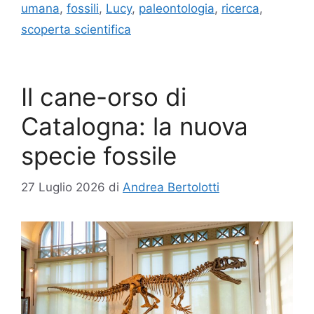
umana
,
fossili
,
Lucy
,
paleontologia
,
ricerca
,
scoperta scientifica
Il cane-orso di
Catalogna: la nuova
specie fossile
27 Luglio 2026
di
Andrea Bertolotti