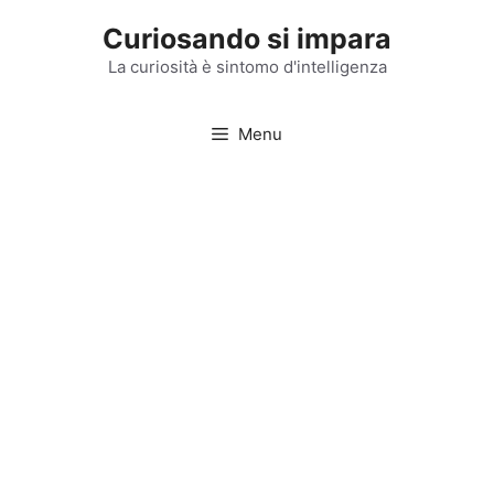
Vai
Curiosando si impara
al
contenuto
La curiosità è sintomo d'intelligenza
Menu