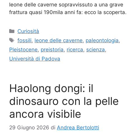
leone delle caverne sopravvissuto a una grave
frattura quasi 190mila anni fa: ecco la scoperta.
Categorie
Curiosità
Tag
fossili
,
leone delle caverne
,
paleontologia
,
Pleistocene
,
preistoria
,
ricerca
,
scienza
,
Università di Padova
Haolong dongi: il
dinosauro con la pelle
ancora visibile
29 Giugno 2026
di
Andrea Bertolotti