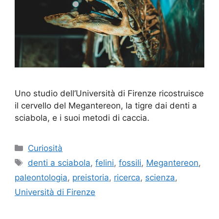
Uno studio dell’Università di Firenze ricostruisce
il cervello del Megantereon, la tigre dai denti a
sciabola, e i suoi metodi di caccia.
Categorie
Curiosità
Tag
denti a sciabola
,
felini
,
fossili
,
Megantereon
,
paleontologia
,
preistoria
,
ricerca
,
scienza
,
Università di Firenze