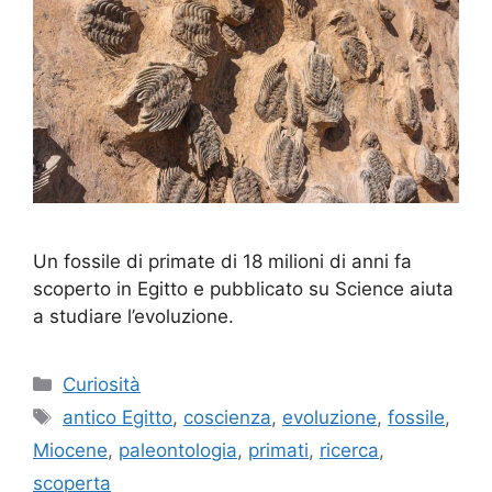
Un fossile di primate di 18 milioni di anni fa
scoperto in Egitto e pubblicato su Science aiuta
a studiare l’evoluzione.
Categorie
Curiosità
Tag
antico Egitto
,
coscienza
,
evoluzione
,
fossile
,
Miocene
,
paleontologia
,
primati
,
ricerca
,
scoperta