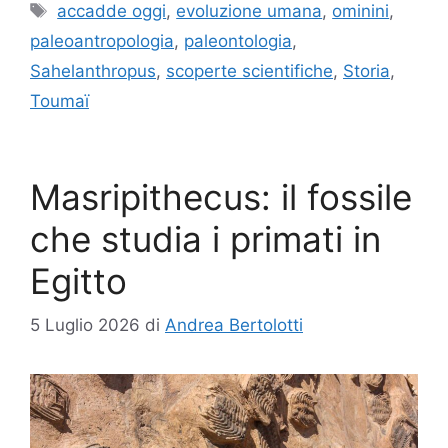
Tag
accadde oggi
,
evoluzione umana
,
ominini
,
paleoantropologia
,
paleontologia
,
Sahelanthropus
,
scoperte scientifiche
,
Storia
,
Toumaï
Masripithecus: il fossile
che studia i primati in
Egitto
5 Luglio 2026
di
Andrea Bertolotti