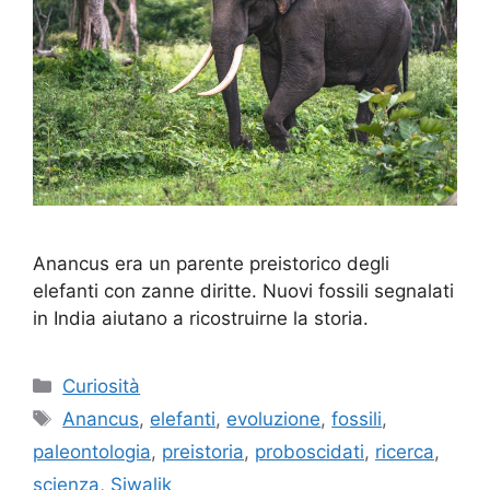
Anancus era un parente preistorico degli
elefanti con zanne diritte. Nuovi fossili segnalati
in India aiutano a ricostruirne la storia.
Categorie
Curiosità
Tag
Anancus
,
elefanti
,
evoluzione
,
fossili
,
paleontologia
,
preistoria
,
proboscidati
,
ricerca
,
scienza
,
Siwalik