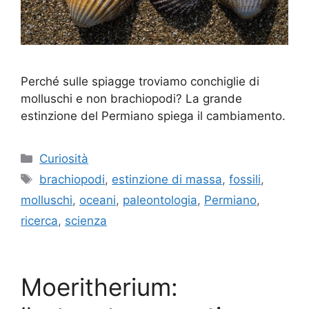
Perché sulle spiagge troviamo conchiglie di
molluschi e non brachiopodi? La grande
estinzione del Permiano spiega il cambiamento.
Categorie
Curiosità
Tag
brachiopodi
,
estinzione di massa
,
fossili
,
molluschi
,
oceani
,
paleontologia
,
Permiano
,
ricerca
,
scienza
Moeritherium: