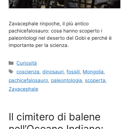
Zavacephale rinpoche, il più antico
pachicefalosauro: cosa hanno scoperto i
paleontologi nel deserto del Gobi e perché è
importante per la scienza.
Categorie
Curiosità
Tag
coscienza
,
dinosauri
,
fossili
,
Mongolia
,
pachicefalosauro
,
paleontologia
,
scoperta
,
Zavacephale
Il cimitero di balene
nell’Oceano Indiano: