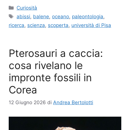
Categorie
Curiosità
Tag
abissi
,
balene
,
oceano
,
paleontologia
,
ricerca
,
scienza
,
scoperta
,
università di Pisa
Pterosauri a caccia:
cosa rivelano le
impronte fossili in
Corea
12 Giugno 2026
di
Andrea Bertolotti