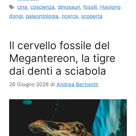
Tag
cina
,
coscienza
,
dinosauri
,
fossili
,
Haolong
dongi
,
paleontologia
,
ricerca
,
scoperta
Il cervello fossile del
Megantereon, la tigre
dai denti a sciabola
26 Giugno 2026
di
Andrea Bertolotti