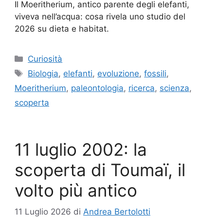
Il Moeritherium, antico parente degli elefanti,
viveva nell’acqua: cosa rivela uno studio del
2026 su dieta e habitat.
Categorie
Curiosità
Tag
Biologia
,
elefanti
,
evoluzione
,
fossili
,
Moeritherium
,
paleontologia
,
ricerca
,
scienza
,
scoperta
11 luglio 2002: la
scoperta di Toumaï, il
volto più antico
11 Luglio 2026
di
Andrea Bertolotti