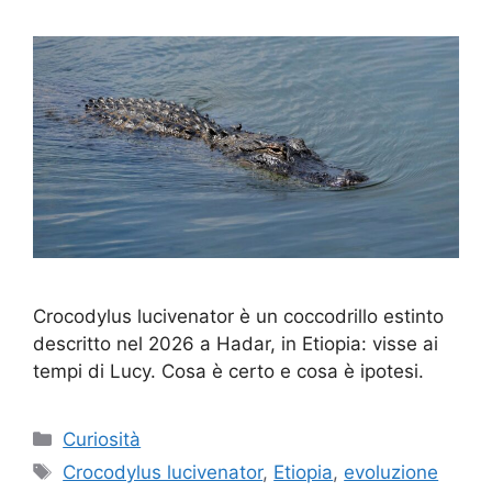
Crocodylus lucivenator è un coccodrillo estinto
descritto nel 2026 a Hadar, in Etiopia: visse ai
tempi di Lucy. Cosa è certo e cosa è ipotesi.
Categorie
Curiosità
Tag
Crocodylus lucivenator
,
Etiopia
,
evoluzione