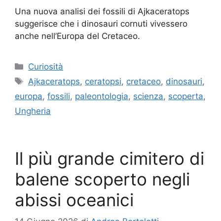
Una nuova analisi dei fossili di Ajkaceratops
suggerisce che i dinosauri cornuti vivessero
anche nell’Europa del Cretaceo.
Categorie
Curiosità
Tag
Ajkaceratops
,
ceratopsi
,
cretaceo
,
dinosauri
,
europa
,
fossili
,
paleontologia
,
scienza
,
scoperta
,
Ungheria
Il più grande cimitero di
balene scoperto negli
abissi oceanici