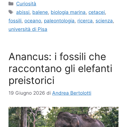
Categorie
Curiosità
Tag
abissi
,
balene
,
biologia marina
,
cetacei
,
fossili
,
oceano
,
paleontologia
,
ricerca
,
scienza
,
università di Pisa
Anancus: i fossili che
raccontano gli elefanti
preistorici
19 Giugno 2026
di
Andrea Bertolotti