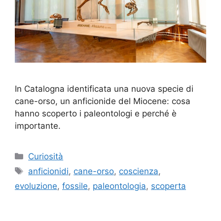
In Catalogna identificata una nuova specie di
cane-orso, un anficionide del Miocene: cosa
hanno scoperto i paleontologi e perché è
importante.
Categorie
Curiosità
Tag
anficionidi
,
cane-orso
,
coscienza
,
evoluzione
,
fossile
,
paleontologia
,
scoperta