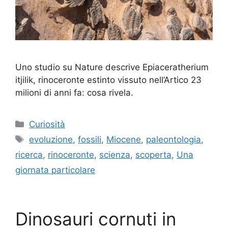
Uno studio su Nature descrive Epiaceratherium
itjilik, rinoceronte estinto vissuto nell’Artico 23
milioni di anni fa: cosa rivela.
Categorie
Curiosità
Tag
evoluzione
,
fossili
,
Miocene
,
paleontologia
,
ricerca
,
rinoceronte
,
scienza
,
scoperta
,
Una
giornata particolare
Dinosauri cornuti in