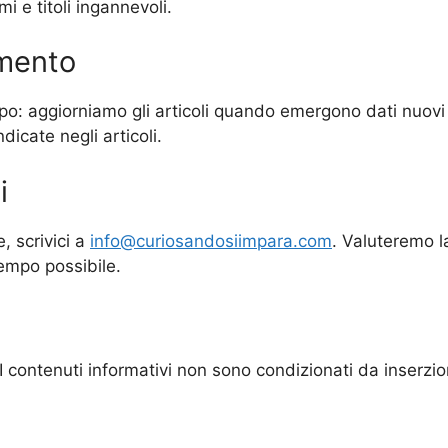
i e titoli ingannevoli.
mento
o: aggiorniamo gli articoli quando emergono dati nuovi o
icate negli articoli.
i
, scrivici a
info@curiosandosiimpara.com
. Valuteremo l
empo possibile.
I contenuti informativi non sono condizionati da inserzio