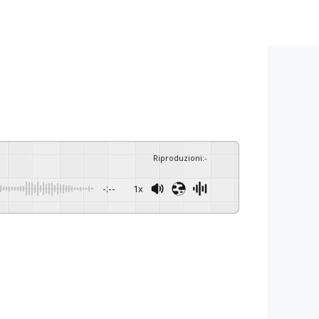
Riproduzioni
:
-
-:--
1x