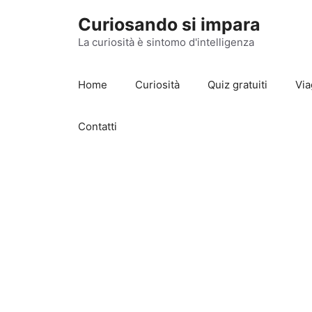
Vai
Curiosando si impara
al
contenuto
La curiosità è sintomo d'intelligenza
Home
Curiosità
Quiz gratuiti
Via
Contatti