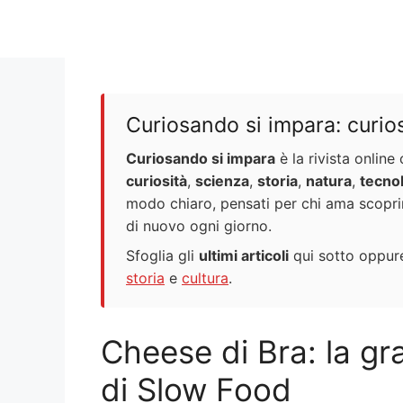
Curiosando si impara: curiosi
Curiosando si impara
è la rivista onlin
curiosità
,
scienza
,
storia
,
natura
,
tecno
modo chiaro, pensati per chi ama scopr
di nuovo ogni giorno.
Sfoglia gli
ultimi articoli
qui sotto oppure
storia
e
cultura
.
Cheese di Bra: la gr
di Slow Food