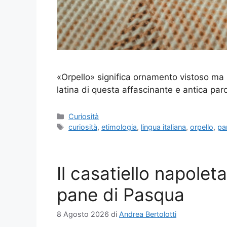
«Orpello» significa ornamento vistoso ma se
latina di questa affascinante e antica par
Categorie
Curiosità
Tag
curiosità
,
etimologia
,
lingua italiana
,
orpello
,
pa
Il casatiello napoleta
pane di Pasqua
8 Agosto 2026
di
Andrea Bertolotti