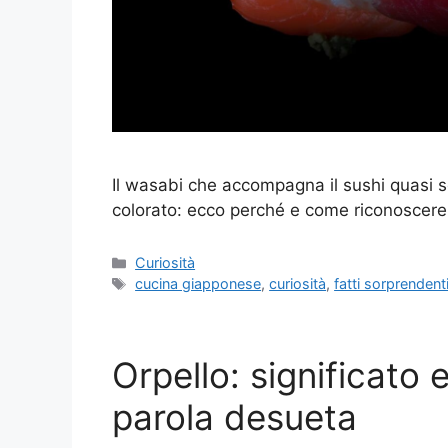
Il wasabi che accompagna il sushi quasi
colorato: ecco perché e come riconoscere 
Categorie
Curiosità
Tag
cucina giapponese
,
curiosità
,
fatti sorprendent
Orpello: significato 
parola desueta