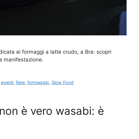
cata ai formaggi a latte crudo, a Bra: scopri
la manifestazione.
,
eventi
,
fiere
,
formaggio
,
Slow Food
non è vero wasabi: è