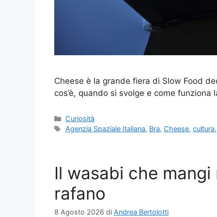
Cheese è la grande fiera di Slow Food dedi
cos’è, quando si svolge e come funziona 
Categorie
Curiosità
Tag
Agenzia Spaziale Italiana
,
Bra
,
Cheese
,
cultura
Il wasabi che mangi 
rafano
8 Agosto 2026
di
Andrea Bertolotti