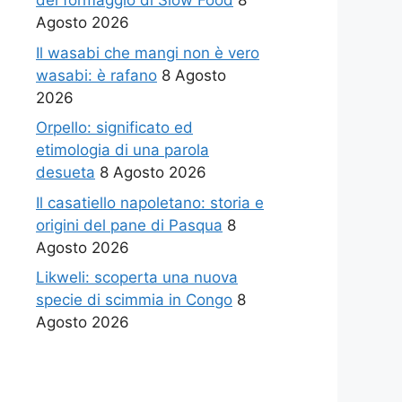
del formaggio di Slow Food
8
Agosto 2026
Il wasabi che mangi non è vero
wasabi: è rafano
8 Agosto
2026
Orpello: significato ed
etimologia di una parola
desueta
8 Agosto 2026
Il casatiello napoletano: storia e
origini del pane di Pasqua
8
Agosto 2026
Likweli: scoperta una nuova
specie di scimmia in Congo
8
Agosto 2026