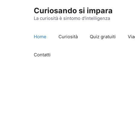
Vai
Curiosando si impara
al
contenuto
La curiosità è sintomo d'intelligenza
Home
Curiosità
Quiz gratuiti
Via
Contatti