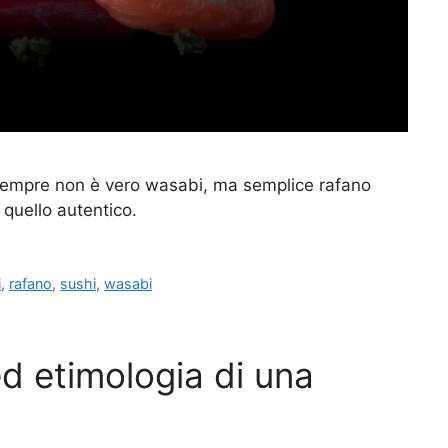
 sempre non è vero wasabi, ma semplice rafano
quello autentico.
i
,
rafano
,
sushi
,
wasabi
ed etimologia di una