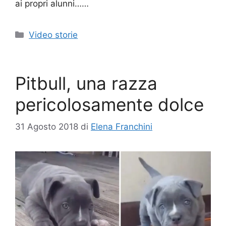
ai propri alunni……
Categorie
Video storie
Pitbull, una razza
pericolosamente dolce
31 Agosto 2018
di
Elena Franchini