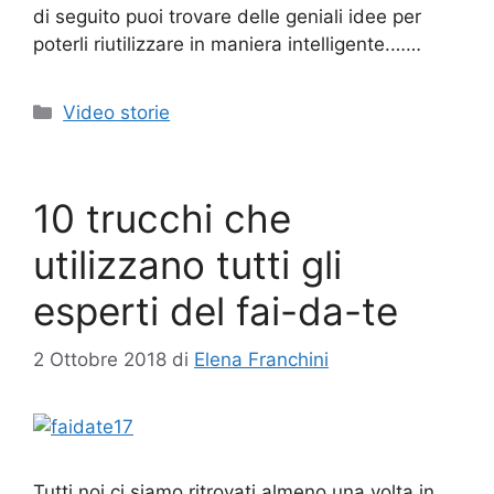
di seguito puoi trovare delle geniali idee per
poterli riutilizzare in maniera intelligente.……
Categorie
Video storie
10 trucchi che
utilizzano tutti gli
esperti del fai-da-te
2 Ottobre 2018
di
Elena Franchini
Tutti noi ci siamo ritrovati almeno una volta in