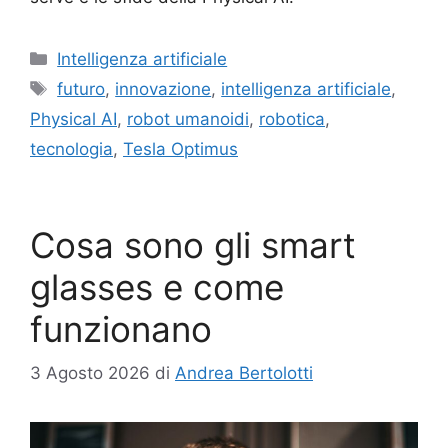
Categorie
Intelligenza artificiale
Tag
futuro
,
innovazione
,
intelligenza artificiale
,
Physical AI
,
robot umanoidi
,
robotica
,
tecnologia
,
Tesla Optimus
Cosa sono gli smart
glasses e come
funzionano
3 Agosto 2026
di
Andrea Bertolotti