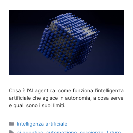
Cosa è l’AI agentica: come funziona l’intelligenza
artificiale che agisce in autonomia, a cosa serve
e quali sono i suoi limiti.
Categorie
Intelligenza artificiale
Tag
ai agentica
,
automazione
,
coscienza
,
futuro
,