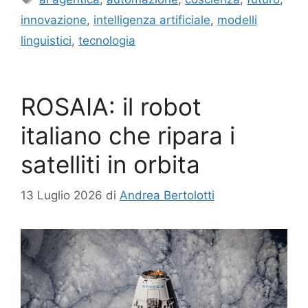
innovazione
,
intelligenza artificiale
,
modelli
linguistici
,
tecnologia
ROSAIA: il robot
italiano che ripara i
satelliti in orbita
13 Luglio 2026
di
Andrea Bertolotti