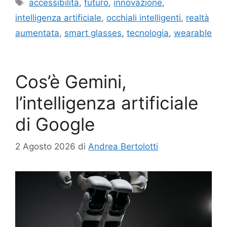
Tag
accessibilità
,
futuro
,
innovazione
,
intelligenza artificiale
,
occhiali intelligenti
,
realtà
aumentata
,
smart glasses
,
tecnologia
,
wearable
Cos’è Gemini,
l’intelligenza artificiale
di Google
2 Agosto 2026
di
Andrea Bertolotti