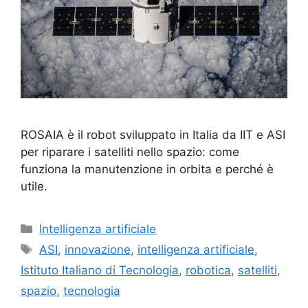
ROSAIA è il robot sviluppato in Italia da IIT e ASI
per riparare i satelliti nello spazio: come
funziona la manutenzione in orbita e perché è
utile.
Categorie
Intelligenza artificiale
Tag
ASI
,
innovazione
,
intelligenza artificiale
,
Istituto Italiano di Tecnologia
,
robotica
,
satelliti
,
spazio
,
tecnologia