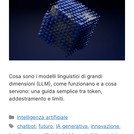
Cosa sono i modelli linguistici di grandi
dimensioni (LLM), come funzionano e a cosa
servono: una guida semplice tra token,
addestramento e limiti.
Categorie
Intelligenza artificiale
Tag
chatbot
,
futuro
,
IA generativa
,
innovazione
,