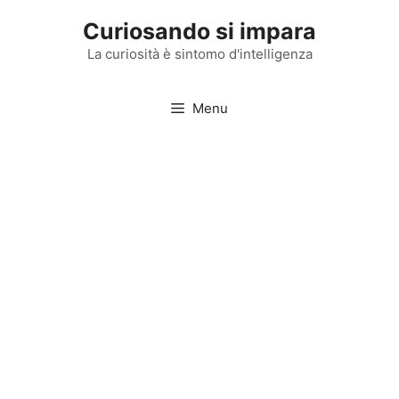
Vai
Curiosando si impara
al
contenuto
La curiosità è sintomo d'intelligenza
Menu