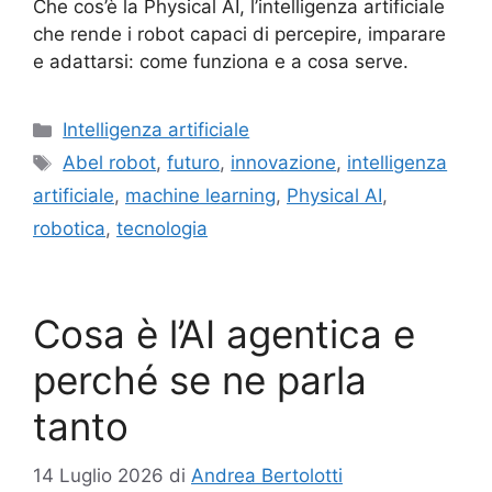
Che cos’è la Physical AI, l’intelligenza artificiale
che rende i robot capaci di percepire, imparare
e adattarsi: come funziona e a cosa serve.
Categorie
Intelligenza artificiale
Tag
Abel robot
,
futuro
,
innovazione
,
intelligenza
artificiale
,
machine learning
,
Physical AI
,
robotica
,
tecnologia
Cosa è l’AI agentica e
perché se ne parla
tanto
14 Luglio 2026
di
Andrea Bertolotti