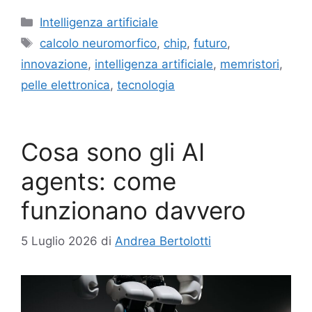
Categorie
Intelligenza artificiale
Tag
calcolo neuromorfico
,
chip
,
futuro
,
innovazione
,
intelligenza artificiale
,
memristori
,
pelle elettronica
,
tecnologia
Cosa sono gli AI
agents: come
funzionano davvero
5 Luglio 2026
di
Andrea Bertolotti