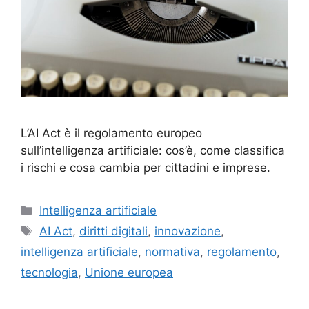
L’AI Act è il regolamento europeo
sull’intelligenza artificiale: cos’è, come classifica
i rischi e cosa cambia per cittadini e imprese.
Categorie
Intelligenza artificiale
Tag
AI Act
,
diritti digitali
,
innovazione
,
intelligenza artificiale
,
normativa
,
regolamento
,
tecnologia
,
Unione europea