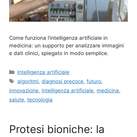
Come funziona l’intelligenza artificiale in
medicina: un supporto per analizzare immagini
e dati clinici, spiegato in modo semplice.
Categorie
Intelligenza artificiale
Tag
algoritmi
,
diagnosi precoce
,
futuro
,
innovazione
,
intelligenza artificiale
,
medicina
,
salute
,
tecnologia
Protesi bioniche: la