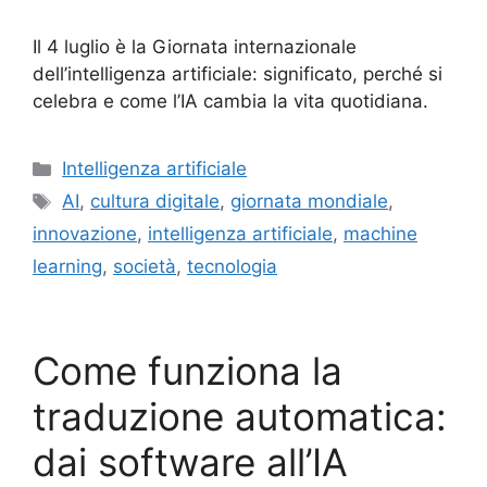
Il 4 luglio è la Giornata internazionale
dell’intelligenza artificiale: significato, perché si
celebra e come l’IA cambia la vita quotidiana.
Categorie
Intelligenza artificiale
Tag
AI
,
cultura digitale
,
giornata mondiale
,
innovazione
,
intelligenza artificiale
,
machine
learning
,
società
,
tecnologia
Come funziona la
traduzione automatica:
dai software all’IA