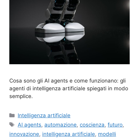
Cosa sono gli AI agents e come funzionano: gli
agenti di intelligenza artificiale spiegati in modo
semplice.
Categorie
Intelligenza artificiale
Tag
AI agents
,
automazione
,
coscienza
,
futuro
,
innovazione
,
intelligenza artificiale
,
modelli