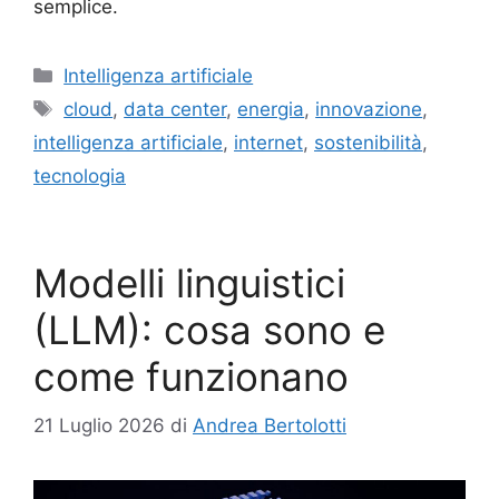
semplice.
Categorie
Intelligenza artificiale
Tag
cloud
,
data center
,
energia
,
innovazione
,
intelligenza artificiale
,
internet
,
sostenibilità
,
tecnologia
Modelli linguistici
(LLM): cosa sono e
come funzionano
21 Luglio 2026
di
Andrea Bertolotti