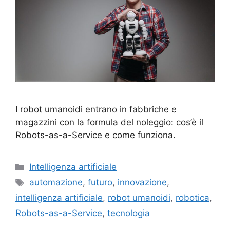
I robot umanoidi entrano in fabbriche e
magazzini con la formula del noleggio: cos’è il
Robots-as-a-Service e come funziona.
Categorie
Intelligenza artificiale
Tag
automazione
,
futuro
,
innovazione
,
intelligenza artificiale
,
robot umanoidi
,
robotica
,
Robots-as-a-Service
,
tecnologia