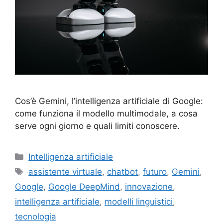
Cos’è Gemini, l’intelligenza artificiale di Google:
come funziona il modello multimodale, a cosa
serve ogni giorno e quali limiti conoscere.
Categorie
Intelligenza artificiale
Tag
assistente virtuale
,
chatbot
,
futuro
,
Gemini
,
Google
,
Google DeepMind
,
innovazione
,
intelligenza artificiale
,
modelli linguistici
,
tecnologia