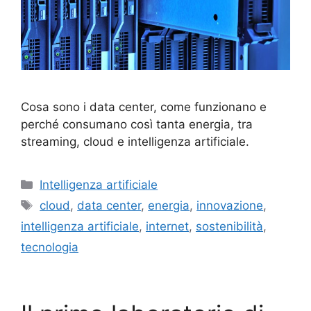
Cosa sono i data center, come funzionano e
perché consumano così tanta energia, tra
streaming, cloud e intelligenza artificiale.
Categorie
Intelligenza artificiale
Tag
cloud
,
data center
,
energia
,
innovazione
,
intelligenza artificiale
,
internet
,
sostenibilità
,
tecnologia