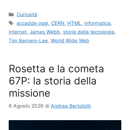
Categorie
Curiosità
Tag
accadde oggi
,
CERN
,
HTML
,
informatica
,
internet
,
James Webb
,
storia della tecnologia
,
Tim Berners-Lee
,
World Wide Web
Rosetta e la cometa
67P: la storia della
missione
6 Agosto 2026
di
Andrea Bertolotti