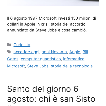
Il 6 agosto 1997 Microsoft investì 150 milioni di
dollari in Apple in crisi: storia dell’accordo
annunciato da Steve Jobs e cosa cambiò.
Categorie
Curiosità
Tag
accadde oggi
,
anni Novanta
,
Apple
,
Bill
Gates
,
computer quantistico
,
informatica
,
Microsoft
,
Steve Jobs
,
storia della tecnologia
Santo del giorno 6
agosto: chi è san Sisto