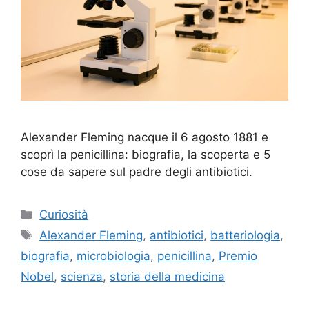
Alexander Fleming nacque il 6 agosto 1881 e
scoprì la penicillina: biografia, la scoperta e 5
cose da sapere sul padre degli antibiotici.
Categorie
Curiosità
Tag
Alexander Fleming
,
antibiotici
,
batteriologia
,
biografia
,
microbiologia
,
penicillina
,
Premio
Nobel
,
scienza
,
storia della medicina