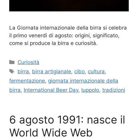
La Giornata internazionale della birra si celebra
il primo venerdì di agosto: origini, significato,
come si produce la birra e curiosità.
Categorie
Curiosità
Tag
birra
,
birra artigianale
,
cibo
,
cultura
,
fermentazione
,
giornata internazionale della
birra
,
International Beer Day
,
luppolo
,
tradizioni
6 agosto 1991: nasce il
World Wide Web