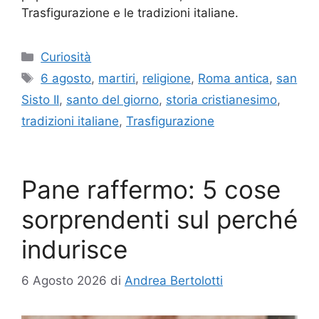
Trasfigurazione e le tradizioni italiane.
Categorie
Curiosità
Tag
6 agosto
,
martiri
,
religione
,
Roma antica
,
san
Sisto II
,
santo del giorno
,
storia cristianesimo
,
tradizioni italiane
,
Trasfigurazione
Pane raffermo: 5 cose
sorprendenti sul perché
indurisce
6 Agosto 2026
di
Andrea Bertolotti