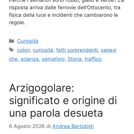
Perché i semafori sono rosso, giallo e verde? La
risposta arriva dalle ferrovie dell’Ottocento, tra
fisica della luce e incidenti che cambiarono le
regole.
Categorie
Curiosità
Tag
colori
,
curiosità
,
fatti sorprendenti
,
sapevi
che
,
scienza
,
semaforo
,
Storia
,
traffico
Arzigogolare:
significato e origine di
una parola desueta
6 Agosto 2026
di
Andrea Bertolotti