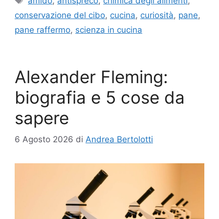
amido
,
antispreco
,
chimica degli alimenti
,
conservazione del cibo
,
cucina
,
curiosità
,
pane
,
pane raffermo
,
scienza in cucina
Alexander Fleming:
biografia e 5 cose da
sapere
6 Agosto 2026
di
Andrea Bertolotti