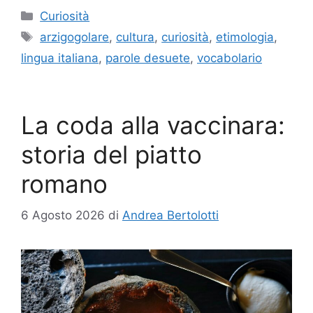
Categorie
Curiosità
Tag
arzigogolare
,
cultura
,
curiosità
,
etimologia
,
lingua italiana
,
parole desuete
,
vocabolario
La coda alla vaccinara:
storia del piatto
romano
6 Agosto 2026
di
Andrea Bertolotti