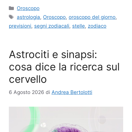
Categorie
Oroscopo
Tag
astrologia
,
Oroscopo
,
oroscopo del giorno
,
previsioni
,
segni zodiacali
,
stelle
,
zodiaco
Astrociti e sinapsi:
cosa dice la ricerca sul
cervello
6 Agosto 2026
di
Andrea Bertolotti