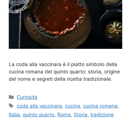
La coda alla vaccinara è il piatto simbolo della
cucina romana del quinto quarto: storia, origine
del nome e segreti della ricetta tradizionale.
Categorie
Curiosità
Tag
coda alla vaccinara
,
cucina
,
cucina romana
,
Italia
,
quinto quarto
,
Roma
,
Storia
,
tradizione