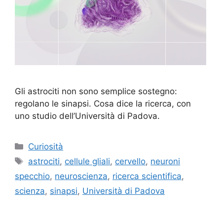
Gli astrociti non sono semplice sostegno:
regolano le sinapsi. Cosa dice la ricerca, con
uno studio dell’Università di Padova.
Categorie
Curiosità
Tag
astrociti
,
cellule gliali
,
cervello
,
neuroni
specchio
,
neuroscienza
,
ricerca scientifica
,
scienza
,
sinapsi
,
Università di Padova