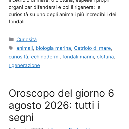
organi per difendersi e poi li rigenera: le
curiosità su uno degli animali più incredibili dei
fondali.
Categorie
Curiosità
Tag
animali
,
biologia marina
,
Cetriolo di mare
,
curiosità
,
echinodermi
,
fondali marini
,
oloturia
,
rigenerazione
Oroscopo del giorno 6
agosto 2026: tutti i
segni