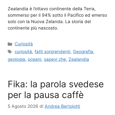
Zealandia è l’ottavo continente della Terra,
sommerso per il 94% sotto il Pacifico ed emerso
solo con la Nuova Zelanda. La storia del
continente più nascosto.
Categorie
Curiosità
Tag
curiosità
,
fatti sorprendenti
,
Geografia
,
geologia
,
oceani
,
sapevi che
,
Zealandia
Fika: la parola svedese
per la pausa caffè
5 Agosto 2026
di
Andrea Bertolotti