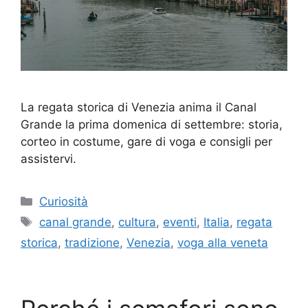
La regata storica di Venezia anima il Canal
Grande la prima domenica di settembre: storia,
corteo in costume, gare di voga e consigli per
assistervi.
Categorie
Curiosità
Tag
canal grande
,
cultura
,
eventi
,
Italia
,
regata
storica
,
tradizione
,
Venezia
,
voga alla veneta