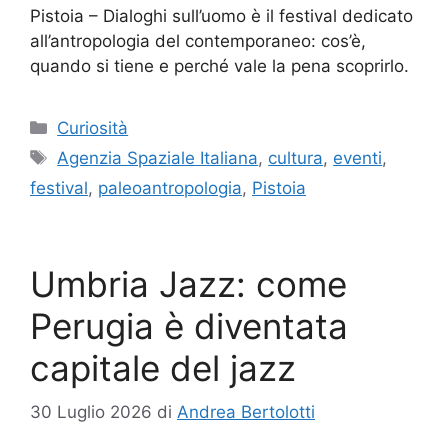
Pistoia – Dialoghi sull’uomo è il festival dedicato
all’antropologia del contemporaneo: cos’è,
quando si tiene e perché vale la pena scoprirlo.
Categorie
Curiosità
Tag
Agenzia Spaziale Italiana
,
cultura
,
eventi
,
festival
,
paleoantropologia
,
Pistoia
Umbria Jazz: come
Perugia è diventata
capitale del jazz
30 Luglio 2026
di
Andrea Bertolotti