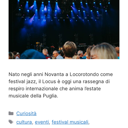
Nato negli anni Novanta a Locorotondo come
festival jazz, il Locus è oggi una rassegna di
respiro internazionale che anima l’estate
musicale della Puglia.
Categorie
Curiosità
Tag
cultura
,
eventi
,
festival musicali
,