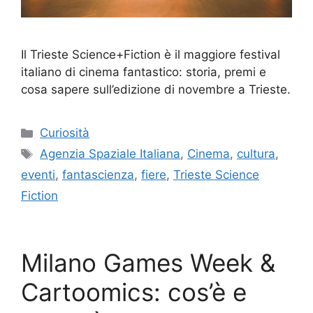
Il Trieste Science+Fiction è il maggiore festival
italiano di cinema fantastico: storia, premi e
cosa sapere sull’edizione di novembre a Trieste.
Categorie
Curiosità
Tag
Agenzia Spaziale Italiana
,
Cinema
,
cultura
,
eventi
,
fantascienza
,
fiere
,
Trieste Science
Fiction
Milano Games Week &
Cartoomics: cos’è e