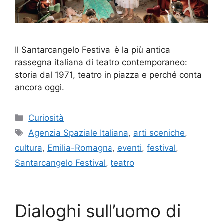
Il Santarcangelo Festival è la più antica
rassegna italiana di teatro contemporaneo:
storia dal 1971, teatro in piazza e perché conta
ancora oggi.
Categorie
Curiosità
Tag
Agenzia Spaziale Italiana
,
arti sceniche
,
cultura
,
Emilia-Romagna
,
eventi
,
festival
,
Santarcangelo Festival
,
teatro
Dialoghi sull’uomo di