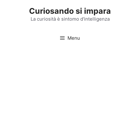
Vai
Curiosando si impara
al
contenuto
La curiosità è sintomo d'intelligenza
Menu