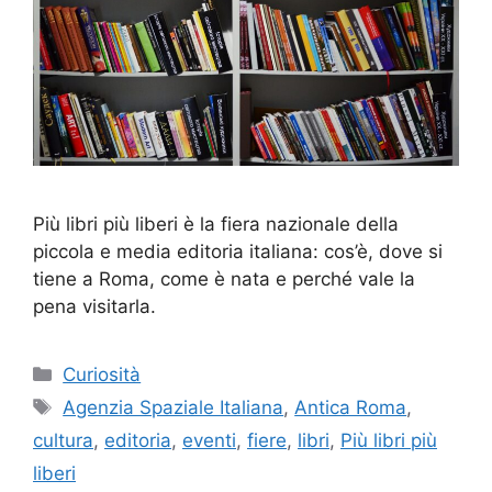
Più libri più liberi è la fiera nazionale della
piccola e media editoria italiana: cos’è, dove si
tiene a Roma, come è nata e perché vale la
pena visitarla.
Categorie
Curiosità
Tag
Agenzia Spaziale Italiana
,
Antica Roma
,
cultura
,
editoria
,
eventi
,
fiere
,
libri
,
Più libri più
liberi