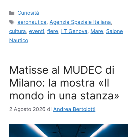
Categorie
Curiosità
Tag
aeronautica
,
Agenzia Spaziale Italiana
,
cultura
,
eventi
,
fiere
,
IIT Genova
,
Mare
,
Salone
Nautico
Matisse al MUDEC di
Milano: la mostra «Il
mondo in una stanza»
2 Agosto 2026
di
Andrea Bertolotti