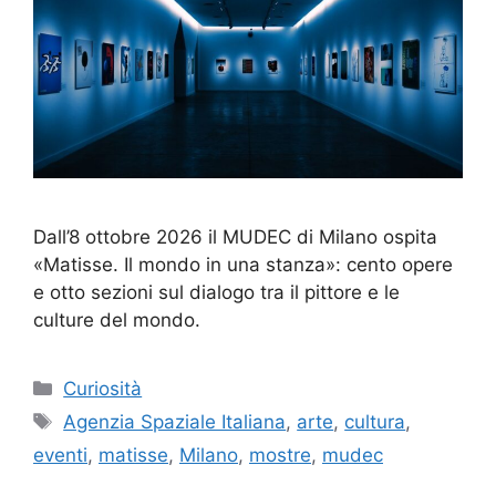
Dall’8 ottobre 2026 il MUDEC di Milano ospita
«Matisse. Il mondo in una stanza»: cento opere
e otto sezioni sul dialogo tra il pittore e le
culture del mondo.
Categorie
Curiosità
Tag
Agenzia Spaziale Italiana
,
arte
,
cultura
,
eventi
,
matisse
,
Milano
,
mostre
,
mudec