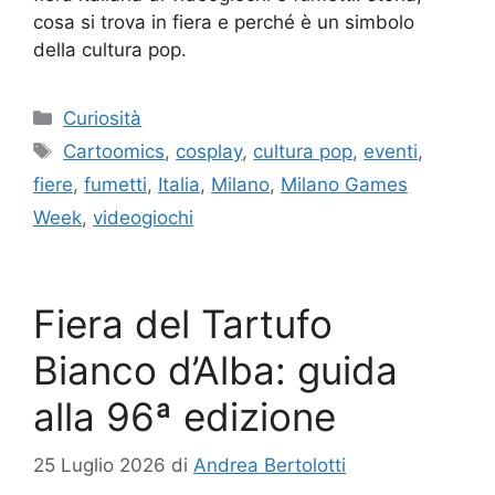
cosa si trova in fiera e perché è un simbolo
della cultura pop.
Categorie
Curiosità
Tag
Cartoomics
,
cosplay
,
cultura pop
,
eventi
,
fiere
,
fumetti
,
Italia
,
Milano
,
Milano Games
Week
,
videogiochi
Fiera del Tartufo
Bianco d’Alba: guida
alla 96ª edizione
25 Luglio 2026
di
Andrea Bertolotti