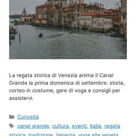
La regata storica di Venezia anima il Canal
Grande la prima domenica di settembre: storia,
corteo in costume, gare di voga e consigli per
assistervi.
Categorie
Curiosità
Tag
canal grande
,
cultura
,
eventi
,
Italia
,
regata
storica
,
tradizione
,
Venezia
,
voga alla veneta