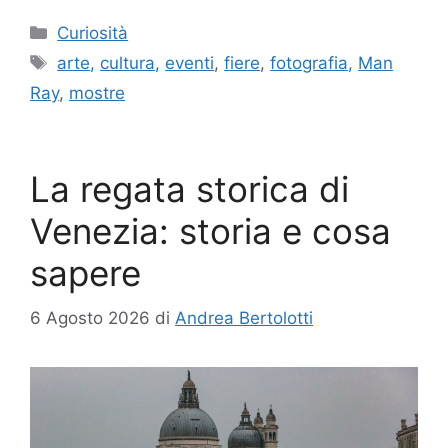
Categorie
Curiosità
Tag
arte
,
cultura
,
eventi
,
fiere
,
fotografia
,
Man
Ray
,
mostre
La regata storica di
Venezia: storia e cosa
sapere
6 Agosto 2026
di
Andrea Bertolotti