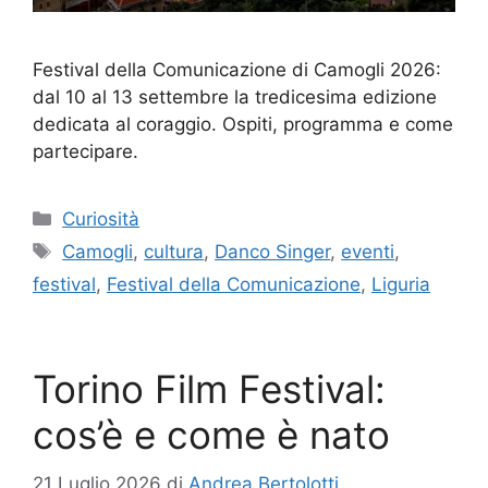
Festival della Comunicazione di Camogli 2026:
dal 10 al 13 settembre la tredicesima edizione
dedicata al coraggio. Ospiti, programma e come
partecipare.
Categorie
Curiosità
Tag
Camogli
,
cultura
,
Danco Singer
,
eventi
,
festival
,
Festival della Comunicazione
,
Liguria
Torino Film Festival:
cos’è e come è nato
21 Luglio 2026
di
Andrea Bertolotti