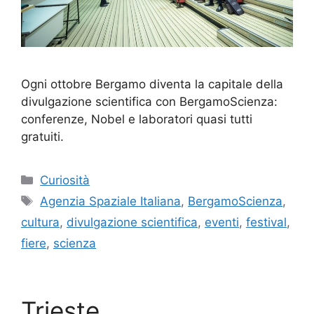
Ogni ottobre Bergamo diventa la capitale della
divulgazione scientifica con BergamoScienza:
conferenze, Nobel e laboratori quasi tutti
gratuiti.
Categorie
Curiosità
Tag
Agenzia Spaziale Italiana
,
BergamoScienza
,
cultura
,
divulgazione scientifica
,
eventi
,
festival
,
fiere
,
scienza
Trieste