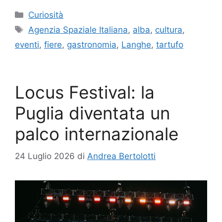
Categorie
Curiosità
Tag
Agenzia Spaziale Italiana
,
alba
,
cultura
,
eventi
,
fiere
,
gastronomia
,
Langhe
,
tartufo
Locus Festival: la
Puglia diventata un
palco internazionale
24 Luglio 2026
di
Andrea Bertolotti