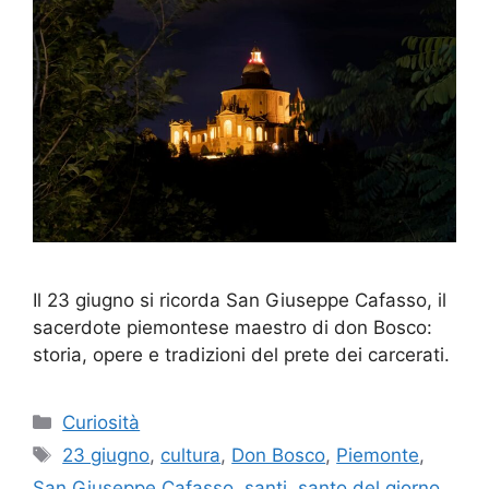
Il 23 giugno si ricorda San Giuseppe Cafasso, il
sacerdote piemontese maestro di don Bosco:
storia, opere e tradizioni del prete dei carcerati.
Categorie
Curiosità
Tag
23 giugno
,
cultura
,
Don Bosco
,
Piemonte
,
San Giuseppe Cafasso
,
santi
,
santo del giorno
,