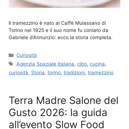
Il tramezzino è nato al Caffè Mulassano di
Torino nel 1925 e il suo nome fu coniato da
Gabriele d’Annunzio: ecco la storia completa.
Categorie
Curiosità
Tag
Agenzia Spaziale Italiana
,
cibo
,
cucina
,
curiosità
,
Storia
,
torino
,
tradizioni
,
tramezzino
Terra Madre Salone del
Gusto 2026: la guida
all’evento Slow Food