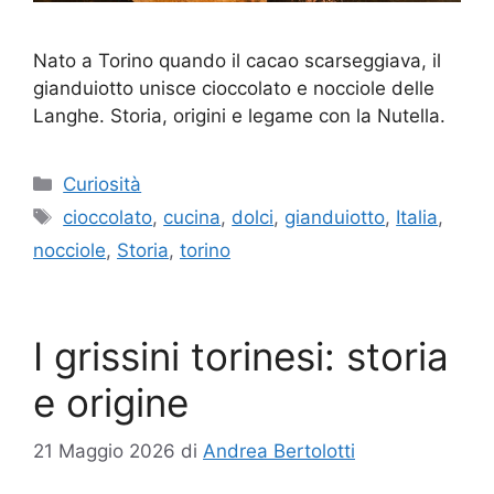
Nato a Torino quando il cacao scarseggiava, il
gianduiotto unisce cioccolato e nocciole delle
Langhe. Storia, origini e legame con la Nutella.
Categorie
Curiosità
Tag
cioccolato
,
cucina
,
dolci
,
gianduiotto
,
Italia
,
nocciole
,
Storia
,
torino
I grissini torinesi: storia
e origine
21 Maggio 2026
di
Andrea Bertolotti