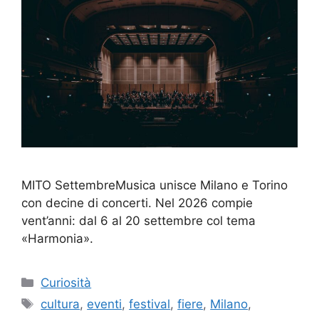
MITO SettembreMusica unisce Milano e Torino
con decine di concerti. Nel 2026 compie
vent’anni: dal 6 al 20 settembre col tema
«Harmonia».
Categorie
Curiosità
Tag
cultura
,
eventi
,
festival
,
fiere
,
Milano
,