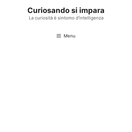
Vai
Curiosando si impara
al
contenuto
La curiosità è sintomo d'intelligenza
Menu