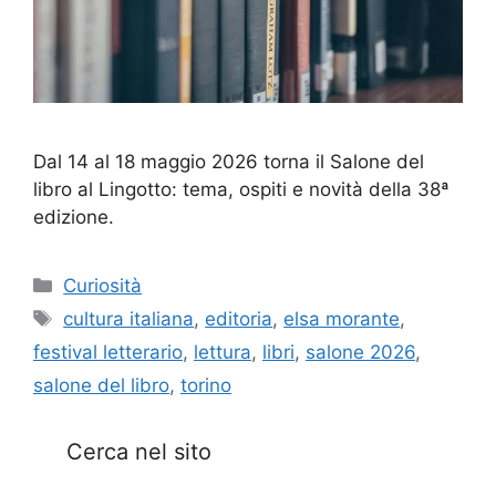
Dal 14 al 18 maggio 2026 torna il Salone del
libro al Lingotto: tema, ospiti e novità della 38ª
edizione.
Categorie
Curiosità
Tag
cultura italiana
,
editoria
,
elsa morante
,
festival letterario
,
lettura
,
libri
,
salone 2026
,
salone del libro
,
torino
Cerca nel sito