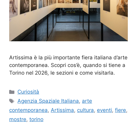
Artissima è la più importante fiera italiana d’arte
contemporanea. Scopri cos’è, quando si tiene a
Torino nel 2026, le sezioni e come visitarla.
Categorie
Curiosità
Tag
Agenzia Spaziale Italiana
,
arte
contemporanea
,
Artissima
,
cultura
,
eventi
,
fiere
,
mostre
,
torino