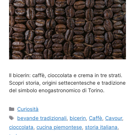
Il bicerin: caffè, cioccolata e crema in tre strati.
Scopri storia, origini settecentesche e tradizione
del simbolo enogastronomico di Torino.
Categorie
Curiosità
Tag
bevande tradizionali
,
bicerin
,
Caffè
,
Cavour
,
cioccolata
,
cucina piemontese
,
storia italiana
,