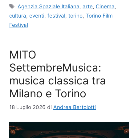
Tag
Agenzia Spaziale Italiana
,
arte
,
Cinema
,
cultura
,
eventi
,
festival
,
torino
,
Torino Film
Festival
MITO
SettembreMusica:
musica classica tra
Milano e Torino
18 Luglio 2026
di
Andrea Bertolotti