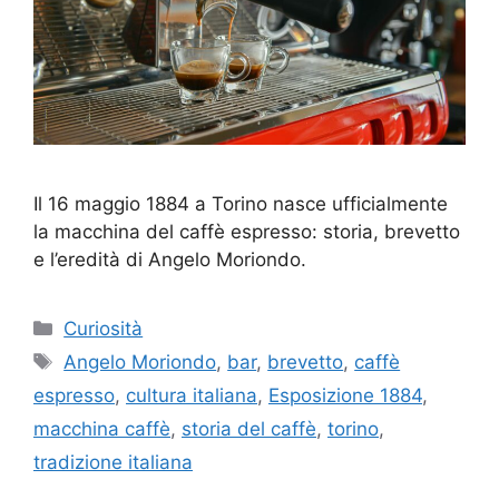
Il 16 maggio 1884 a Torino nasce ufficialmente
la macchina del caffè espresso: storia, brevetto
e l’eredità di Angelo Moriondo.
Categorie
Curiosità
Tag
Angelo Moriondo
,
bar
,
brevetto
,
caffè
espresso
,
cultura italiana
,
Esposizione 1884
,
macchina caffè
,
storia del caffè
,
torino
,
tradizione italiana