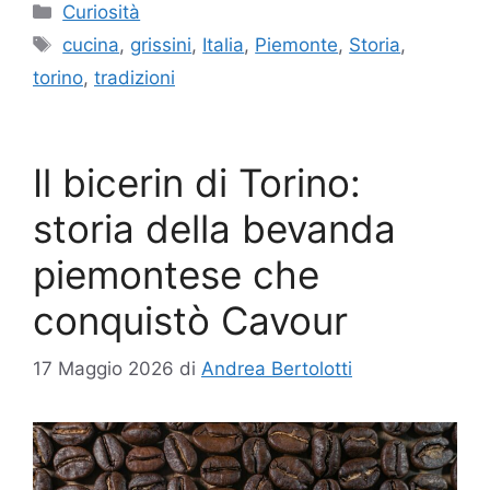
Categorie
Curiosità
Tag
cucina
,
grissini
,
Italia
,
Piemonte
,
Storia
,
torino
,
tradizioni
Il bicerin di Torino:
storia della bevanda
piemontese che
conquistò Cavour
17 Maggio 2026
di
Andrea Bertolotti