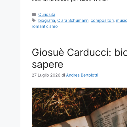
Categorie
Curiosità
Tag
biografia
,
Clara Schumann
,
compositori
,
music
romanticismo
Giosuè Carducci: bi
sapere
27 Luglio 2026
di
Andrea Bertolotti