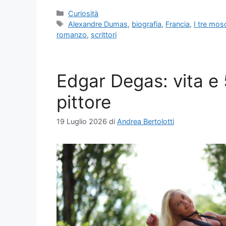
Categorie
Curiosità
Tag
Alexandre Dumas
,
biografia
,
Francia
,
I tre mosc
romanzo
,
scrittori
Edgar Degas: vita e 
pittore
19 Luglio 2026
di
Andrea Bertolotti