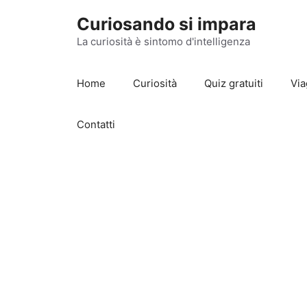
Vai
Curiosando si impara
al
contenuto
La curiosità è sintomo d'intelligenza
Home
Curiosità
Quiz gratuiti
Via
Contatti