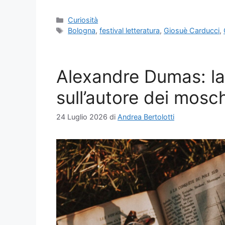
Categorie
Curiosità
Tag
Bologna
,
festival letteratura
,
Giosuè Carducci
,
Alexandre Dumas: la
sull’autore dei mosch
24 Luglio 2026
di
Andrea Bertolotti