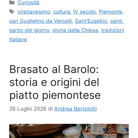
Categorie
Curiosità
Tag
cristianesimo
,
cultura
,
IV secolo
,
Piemonte
,
san Guglielmo da Vercelli
,
Sant'Eusebio
,
santi
,
santo del giorno
,
storia della Chiesa
,
tradizioni
italiane
Brasato al Barolo:
storia e origini del
piatto piemontese
26 Luglio 2026
di
Andrea Bertolotti