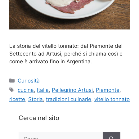
La storia del vitello tonnato: dal Piemonte del
Settecento ad Artusi, perché si chiama così e
come è arrivato fino in Argentina.
Categorie
Curiosità
Tag
cucina
,
Italia
,
Pellegrino Artusi
,
Piemonte
,
ricette
,
Storia
,
tradizioni culinarie
,
vitello tonnato
Cerca nel sito
Ricerca