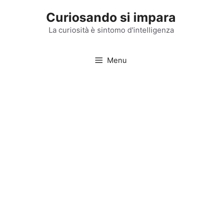
Vai
Curiosando si impara
al
contenuto
La curiosità è sintomo d'intelligenza
Menu