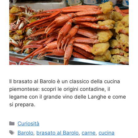
Il brasato al Barolo è un classico della cucina
piemontese: scopri le origini contadine, il
legame con il grande vino delle Langhe e come
si prepara.
Categorie
Curiosità
Tag
Barolo
,
brasato al Barolo
,
carne
,
cucina