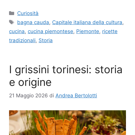
Categorie
Curiosità
Tag
bagna cauda
,
Capitale italiana della cultura
,
cucina
,
cucina piemontese
,
Piemonte
,
ricette
tradizionali
,
Storia
I grissini torinesi: storia
e origine
21 Maggio 2026
di
Andrea Bertolotti