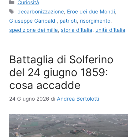
Categorie
Curiosità
Tag
decarbonizzazione
,
Eroe dei due Mondi
,
Giuseppe Garibaldi
,
patrioti
,
risorgimento
,
spedizione dei mille
,
storia d'Italia
,
unità d'Italia
Battaglia di Solferino
del 24 giugno 1859:
cosa accadde
24 Giugno 2026
di
Andrea Bertolotti