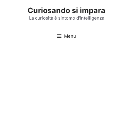
Vai
Curiosando si impara
al
contenuto
La curiosità è sintomo d'intelligenza
Menu