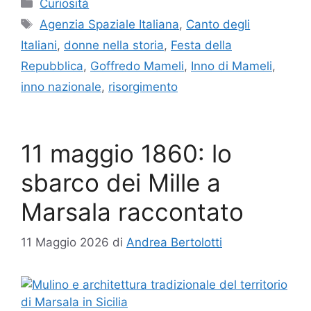
Categorie
Curiosità
Tag
Agenzia Spaziale Italiana
,
Canto degli
Italiani
,
donne nella storia
,
Festa della
Repubblica
,
Goffredo Mameli
,
Inno di Mameli
,
inno nazionale
,
risorgimento
11 maggio 1860: lo
sbarco dei Mille a
Marsala raccontato
11 Maggio 2026
di
Andrea Bertolotti