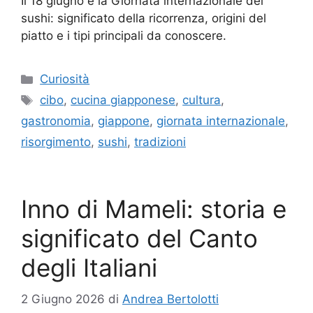
Il 18 giugno è la Giornata internazionale del
sushi: significato della ricorrenza, origini del
piatto e i tipi principali da conoscere.
Categorie
Curiosità
Tag
cibo
,
cucina giapponese
,
cultura
,
gastronomia
,
giappone
,
giornata internazionale
,
risorgimento
,
sushi
,
tradizioni
Inno di Mameli: storia e
significato del Canto
degli Italiani
2 Giugno 2026
di
Andrea Bertolotti