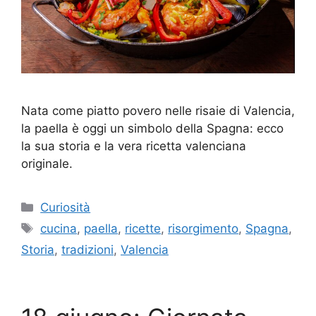
Nata come piatto povero nelle risaie di Valencia,
la paella è oggi un simbolo della Spagna: ecco
la sua storia e la vera ricetta valenciana
originale.
Categorie
Curiosità
Tag
cucina
,
paella
,
ricette
,
risorgimento
,
Spagna
,
Storia
,
tradizioni
,
Valencia