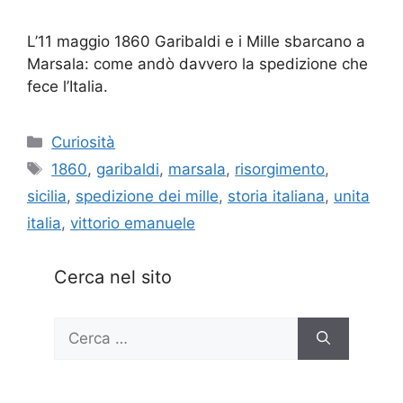
L’11 maggio 1860 Garibaldi e i Mille sbarcano a
Marsala: come andò davvero la spedizione che
fece l’Italia.
Categorie
Curiosità
Tag
1860
,
garibaldi
,
marsala
,
risorgimento
,
sicilia
,
spedizione dei mille
,
storia italiana
,
unita
italia
,
vittorio emanuele
Cerca nel sito
Ricerca
per: