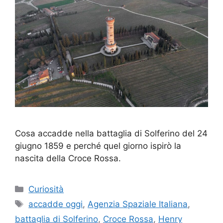
Cosa accadde nella battaglia di Solferino del 24
giugno 1859 e perché quel giorno ispirò la
nascita della Croce Rossa.
Categorie
Curiosità
Tag
accadde oggi
,
Agenzia Spaziale Italiana
,
battaglia di Solferino
,
Croce Rossa
,
Henry