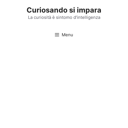
Vai
Curiosando si impara
al
contenuto
La curiosità è sintomo d'intelligenza
Menu