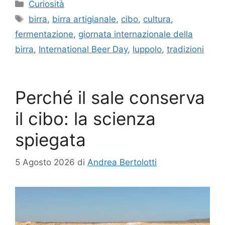
Categorie
Curiosità
Tag
birra
,
birra artigianale
,
cibo
,
cultura
,
fermentazione
,
giornata internazionale della
birra
,
International Beer Day
,
luppolo
,
tradizioni
Perché il sale conserva
il cibo: la scienza
spiegata
5 Agosto 2026
di
Andrea Bertolotti