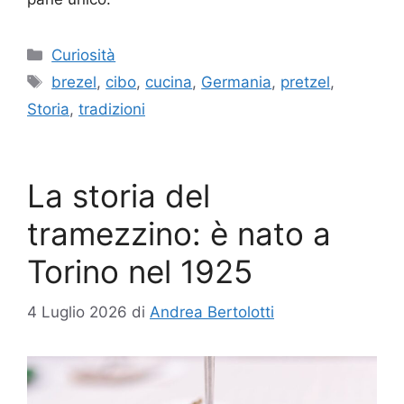
Categorie
Curiosità
Tag
brezel
,
cibo
,
cucina
,
Germania
,
pretzel
,
Storia
,
tradizioni
La storia del
tramezzino: è nato a
Torino nel 1925
4 Luglio 2026
di
Andrea Bertolotti