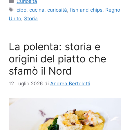
Curiosità
Tag
cibo
,
cucina
,
curiosità
,
fish and chips
,
Regno
Unito
,
Storia
La polenta: storia e
origini del piatto che
sfamò il Nord
12 Luglio 2026
di
Andrea Bertolotti