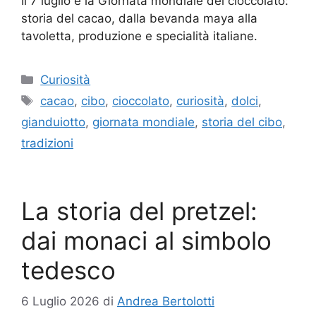
Il 7 luglio è la Giornata mondiale del cioccolato:
storia del cacao, dalla bevanda maya alla
tavoletta, produzione e specialità italiane.
Categorie
Curiosità
Tag
cacao
,
cibo
,
cioccolato
,
curiosità
,
dolci
,
gianduiotto
,
giornata mondiale
,
storia del cibo
,
tradizioni
La storia del pretzel:
dai monaci al simbolo
tedesco
6 Luglio 2026
di
Andrea Bertolotti