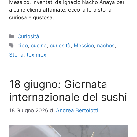
Messico, inventati da Ignacio Nacho Anaya per
alcune clienti affamate: ecco la loro storia
curiosa e gustosa.
Categorie
Curiosità
Tag
cibo
,
cucina
,
curiosità
,
Messico
,
nachos
,
Storia
,
tex mex
18 giugno: Giornata
internazionale del sushi
18 Giugno 2026
di
Andrea Bertolotti