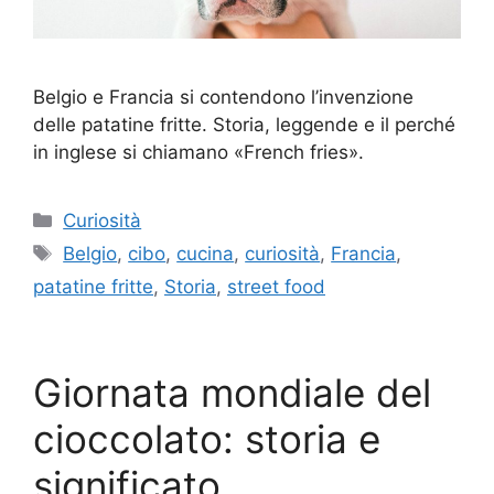
Belgio e Francia si contendono l’invenzione
delle patatine fritte. Storia, leggende e il perché
in inglese si chiamano «French fries».
Categorie
Curiosità
Tag
Belgio
,
cibo
,
cucina
,
curiosità
,
Francia
,
patatine fritte
,
Storia
,
street food
Giornata mondiale del
cioccolato: storia e
significato