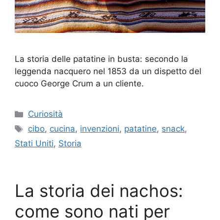
La storia delle patatine in busta: secondo la
leggenda nacquero nel 1853 da un dispetto del
cuoco George Crum a un cliente.
Categorie
Curiosità
Tag
cibo
,
cucina
,
invenzioni
,
patatine
,
snack
,
Stati Uniti
,
Storia
La storia dei nachos:
come sono nati per