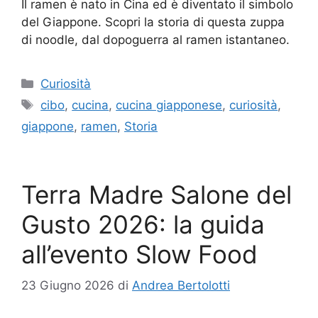
Il ramen è nato in Cina ed è diventato il simbolo
del Giappone. Scopri la storia di questa zuppa
di noodle, dal dopoguerra al ramen istantaneo.
Categorie
Curiosità
Tag
cibo
,
cucina
,
cucina giapponese
,
curiosità
,
giappone
,
ramen
,
Storia
Terra Madre Salone del
Gusto 2026: la guida
all’evento Slow Food
23 Giugno 2026
di
Andrea Bertolotti