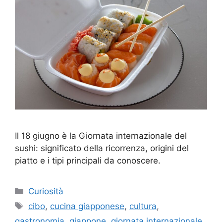
Il 18 giugno è la Giornata internazionale del
sushi: significato della ricorrenza, origini del
piatto e i tipi principali da conoscere.
Categorie
Curiosità
Tag
cibo
,
cucina giapponese
,
cultura
,
gastronomia
,
giappone
,
giornata internazionale
,