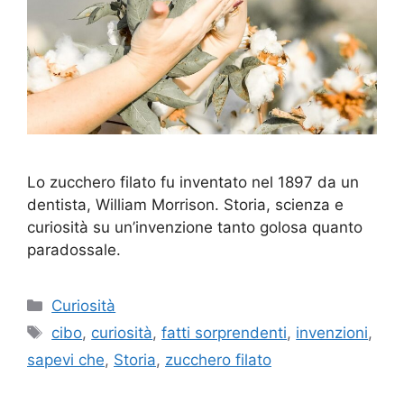
Lo zucchero filato fu inventato nel 1897 da un
dentista, William Morrison. Storia, scienza e
curiosità su un’invenzione tanto golosa quanto
paradossale.
Categorie
Curiosità
Tag
cibo
,
curiosità
,
fatti sorprendenti
,
invenzioni
,
sapevi che
,
Storia
,
zucchero filato