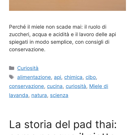
Perché il miele non scade mai: il ruolo di
zuccheri, acqua e acidità e il lavoro delle api
spiegati in modo semplice, con consigli di
conservazione.
Categorie
Curiosità
Tag
alimentazione
,
api
,
chimica
,
cibo
,
conservazione
,
cucina
,
curiosità
,
Miele di
lavanda
,
natura
,
scienza
La storia del pad thai: