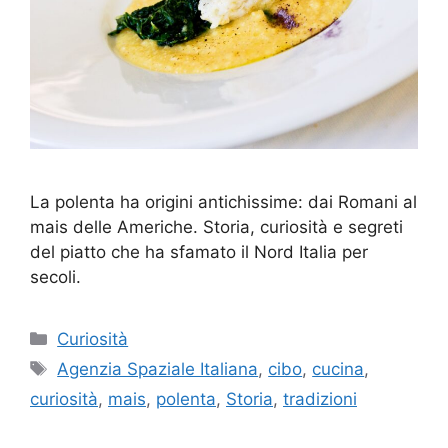
La polenta ha origini antichissime: dai Romani al
mais delle Americhe. Storia, curiosità e segreti
del piatto che ha sfamato il Nord Italia per
secoli.
Categorie
Curiosità
Tag
Agenzia Spaziale Italiana
,
cibo
,
cucina
,
curiosità
,
mais
,
polenta
,
Storia
,
tradizioni