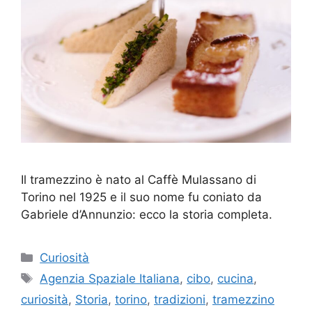
Il tramezzino è nato al Caffè Mulassano di
Torino nel 1925 e il suo nome fu coniato da
Gabriele d’Annunzio: ecco la storia completa.
Categorie
Curiosità
Tag
Agenzia Spaziale Italiana
,
cibo
,
cucina
,
curiosità
,
Storia
,
torino
,
tradizioni
,
tramezzino