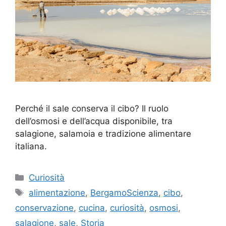
Perché il sale conserva il cibo? Il ruolo
dell’osmosi e dell’acqua disponibile, tra
salagione, salamoia e tradizione alimentare
italiana.
Categorie
Curiosità
Tag
alimentazione
,
BergamoScienza
,
cibo
,
conservazione
,
cucina
,
curiosità
,
osmosi
,
salagione
,
sale
,
Storia