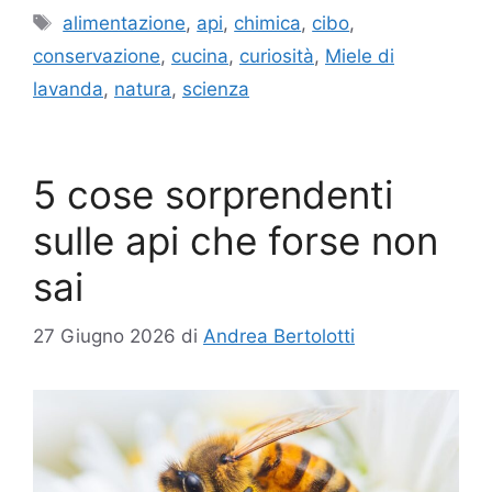
Tag
alimentazione
,
api
,
chimica
,
cibo
,
conservazione
,
cucina
,
curiosità
,
Miele di
lavanda
,
natura
,
scienza
5 cose sorprendenti
sulle api che forse non
sai
27 Giugno 2026
di
Andrea Bertolotti