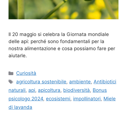
Il 20 maggio si celebra la Giornata mondiale
delle api: perché sono fondamentali per la
nostra alimentazione e cosa possiamo fare per
aiutarle.
Categorie
Curiosità
Tag
agricoltura sostenibile
,
ambiente
,
Antibiotici
naturali
,
api
,
apicoltura
,
biodiversità
,
Bonus
psicologo 2024
,
ecosistemi
,
impollinatori
,
Miele
di lavanda