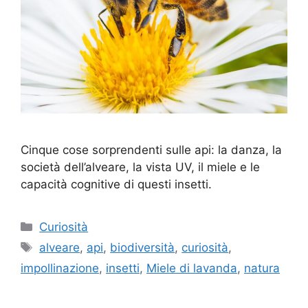
Cinque cose sorprendenti sulle api: la danza, la
società dell’alveare, la vista UV, il miele e le
capacità cognitive di questi insetti.
Categorie
Curiosità
Tag
alveare
,
api
,
biodiversità
,
curiosità
,
impollinazione
,
insetti
,
Miele di lavanda
,
natura