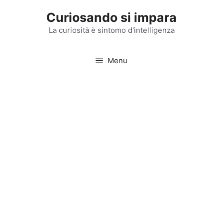
Vai
Curiosando si impara
al
contenuto
La curiosità è sintomo d'intelligenza
Menu