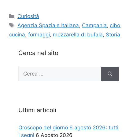
Categorie
Curiosità
Tag
Agenzia Spaziale Italiana
,
Campania
,
cibo
,
cucina
,
formaggi
,
mozzarella di bufala
,
Storia
Cerca nel sito
Ricerca
per:
Ultimi articoli
Oroscopo del giorno 6 agosto 2026: tutti
i segni
6 Agosto 2026