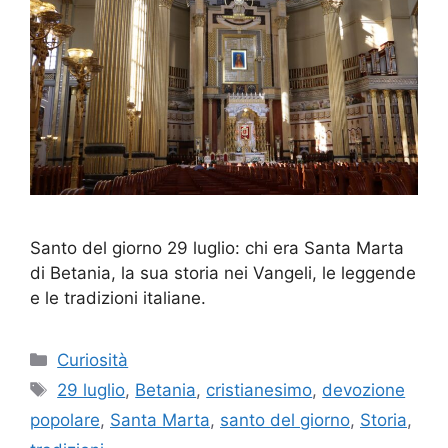
Santo del giorno 29 luglio: chi era Santa Marta
di Betania, la sua storia nei Vangeli, le leggende
e le tradizioni italiane.
Categorie
Curiosità
Tag
29 luglio
,
Betania
,
cristianesimo
,
devozione
popolare
,
Santa Marta
,
santo del giorno
,
Storia
,