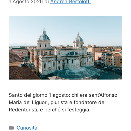
1 Agosto 2026
di
Andrea Bertolotti
Santo del giorno 1 agosto: chi era sant’Alfonso
Maria de’ Liguori, giurista e fondatore dei
Redentoristi, e perché si festeggia.
Categorie
Curiosità