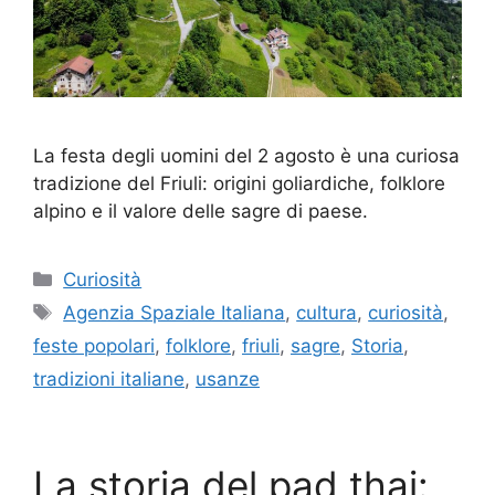
La festa degli uomini del 2 agosto è una curiosa
tradizione del Friuli: origini goliardiche, folklore
alpino e il valore delle sagre di paese.
Categorie
Curiosità
Tag
Agenzia Spaziale Italiana
,
cultura
,
curiosità
,
feste popolari
,
folklore
,
friuli
,
sagre
,
Storia
,
tradizioni italiane
,
usanze
La storia del pad thai: