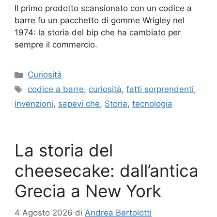
Il primo prodotto scansionato con un codice a
barre fu un pacchetto di gomme Wrigley nel
1974: la storia del bip che ha cambiato per
sempre il commercio.
Categorie
Curiosità
Tag
codice a barre
,
curiosità
,
fatti sorprendenti
,
invenzioni
,
sapevi che
,
Storia
,
tecnologia
La storia del
cheesecake: dall’antica
Grecia a New York
4 Agosto 2026
di
Andrea Bertolotti