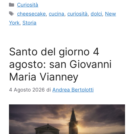
Categorie
Curiosità
Tag
cheesecake
,
cucina
,
curiosità
,
dolci
,
New
York
,
Storia
Santo del giorno 4
agosto: san Giovanni
Maria Vianney
4 Agosto 2026
di
Andrea Bertolotti