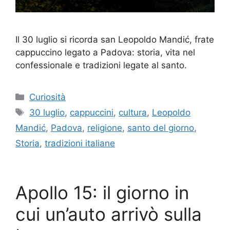
Il 30 luglio si ricorda san Leopoldo Mandić, frate
cappuccino legato a Padova: storia, vita nel
confessionale e tradizioni legate al santo.
Categorie
Curiosità
Tag
30 luglio
,
cappuccini
,
cultura
,
Leopoldo
Mandić
,
Padova
,
religione
,
santo del giorno
,
Storia
,
tradizioni italiane
Apollo 15: il giorno in
cui un’auto arrivò sulla