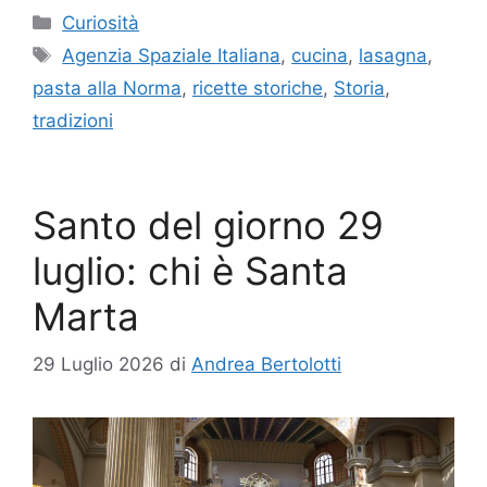
Categorie
Curiosità
Tag
Agenzia Spaziale Italiana
,
cucina
,
lasagna
,
pasta alla Norma
,
ricette storiche
,
Storia
,
tradizioni
Santo del giorno 29
luglio: chi è Santa
Marta
29 Luglio 2026
di
Andrea Bertolotti