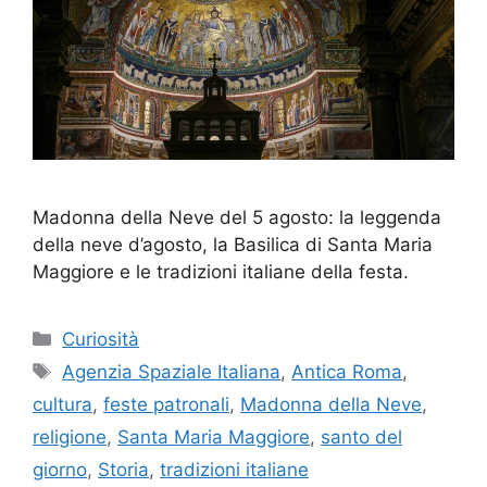
Madonna della Neve del 5 agosto: la leggenda
della neve d’agosto, la Basilica di Santa Maria
Maggiore e le tradizioni italiane della festa.
Categorie
Curiosità
Tag
Agenzia Spaziale Italiana
,
Antica Roma
,
cultura
,
feste patronali
,
Madonna della Neve
,
religione
,
Santa Maria Maggiore
,
santo del
giorno
,
Storia
,
tradizioni italiane