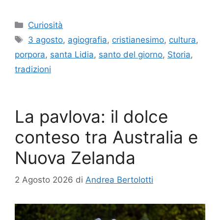
Categorie
Curiosità
Tag
3 agosto
,
agiografia
,
cristianesimo
,
cultura
,
porpora
,
santa Lidia
,
santo del giorno
,
Storia
,
tradizioni
La pavlova: il dolce
conteso tra Australia e
Nuova Zelanda
2 Agosto 2026
di
Andrea Bertolotti