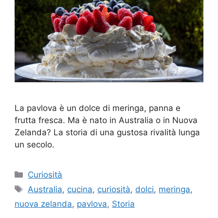
La pavlova è un dolce di meringa, panna e
frutta fresca. Ma è nato in Australia o in Nuova
Zelanda? La storia di una gustosa rivalità lunga
un secolo.
Categorie
Curiosità
Tag
Australia
,
cucina
,
curiosità
,
dolci
,
meringa
,
nuova zelanda
,
pavlova
,
Storia