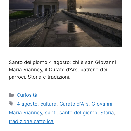
Santo del giorno 4 agosto: chi è san Giovanni
Maria Vianney, il Curato d’Ars, patrono dei
parroci. Storia e tradizioni.
Categorie
Curiosità
Tag
4 agosto
,
cultura
,
Curato d'Ars
,
Giovanni
Maria Vianney
,
santi
,
santo del giorno
,
Storia
,
tradizione cattolica