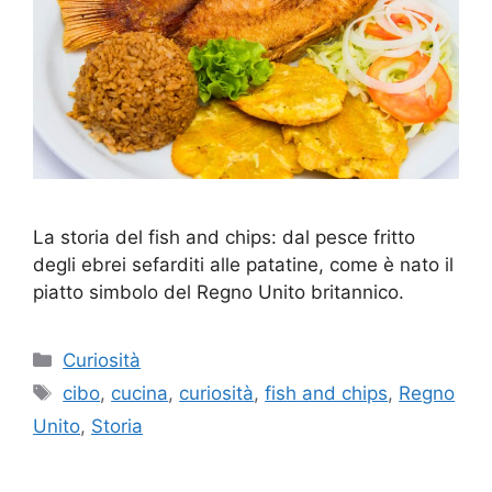
La storia del fish and chips: dal pesce fritto
degli ebrei sefarditi alle patatine, come è nato il
piatto simbolo del Regno Unito britannico.
Categorie
Curiosità
Tag
cibo
,
cucina
,
curiosità
,
fish and chips
,
Regno
Unito
,
Storia