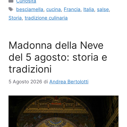
Curiosità
Tag
besciamella
,
cucina
,
Francia
,
Italia
,
salse
,
Storia
,
tradizione culinaria
Madonna della Neve
del 5 agosto: storia e
tradizioni
5 Agosto 2026
di
Andrea Bertolotti