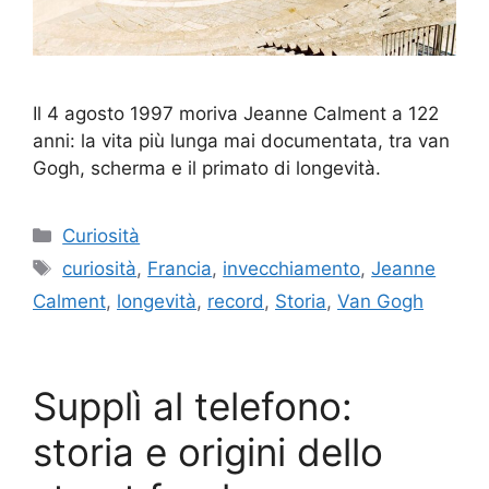
Il 4 agosto 1997 moriva Jeanne Calment a 122
anni: la vita più lunga mai documentata, tra van
Gogh, scherma e il primato di longevità.
Categorie
Curiosità
Tag
curiosità
,
Francia
,
invecchiamento
,
Jeanne
Calment
,
longevità
,
record
,
Storia
,
Van Gogh
Supplì al telefono:
storia e origini dello