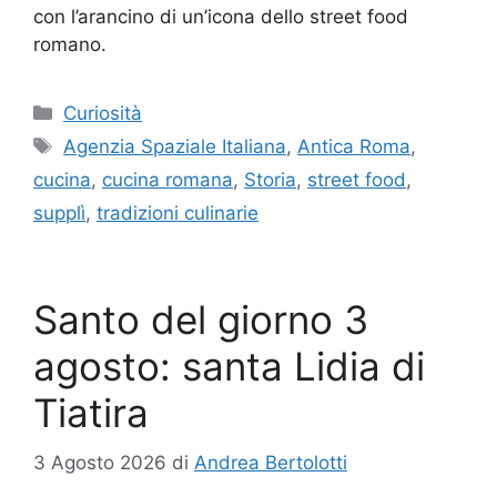
con l’arancino di un’icona dello street food
romano.
Categorie
Curiosità
Tag
Agenzia Spaziale Italiana
,
Antica Roma
,
cucina
,
cucina romana
,
Storia
,
street food
,
supplì
,
tradizioni culinarie
Santo del giorno 3
agosto: santa Lidia di
Tiatira
3 Agosto 2026
di
Andrea Bertolotti