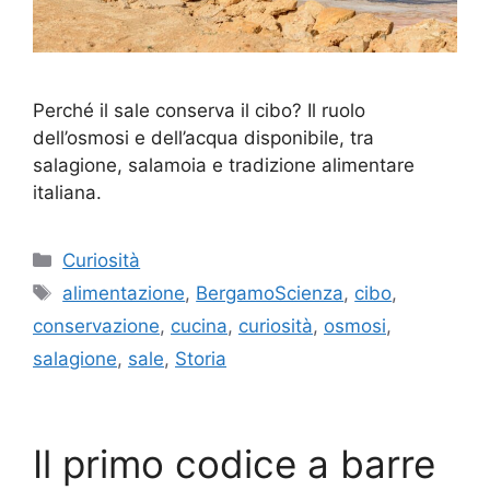
Perché il sale conserva il cibo? Il ruolo
dell’osmosi e dell’acqua disponibile, tra
salagione, salamoia e tradizione alimentare
italiana.
Categorie
Curiosità
Tag
alimentazione
,
BergamoScienza
,
cibo
,
conservazione
,
cucina
,
curiosità
,
osmosi
,
salagione
,
sale
,
Storia
Il primo codice a barre