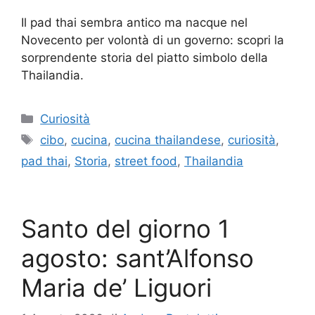
Il pad thai sembra antico ma nacque nel
Novecento per volontà di un governo: scopri la
sorprendente storia del piatto simbolo della
Thailandia.
Categorie
Curiosità
Tag
cibo
,
cucina
,
cucina thailandese
,
curiosità
,
pad thai
,
Storia
,
street food
,
Thailandia
Santo del giorno 1
agosto: sant’Alfonso
Maria de’ Liguori