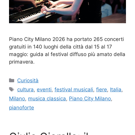
Piano City Milano 2026 ha portato 265 concerti
gratuiti in 140 luoghi della città dal 15 al 17
maggio: guida al festival diffuso più amato della
primavera.
Categorie
Curiosità
Tag
cultura
,
eventi
,
festival musicali
,
fiere
,
Italia
,
Milano
,
musica classica
,
Piano City Milano
,
pianoforte