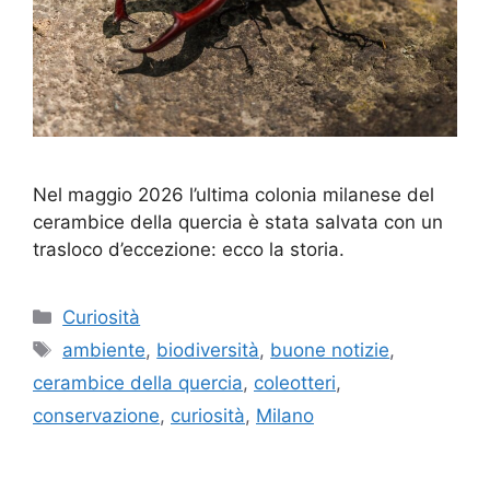
Nel maggio 2026 l’ultima colonia milanese del
cerambice della quercia è stata salvata con un
trasloco d’eccezione: ecco la storia.
Categorie
Curiosità
Tag
ambiente
,
biodiversità
,
buone notizie
,
cerambice della quercia
,
coleotteri
,
conservazione
,
curiosità
,
Milano