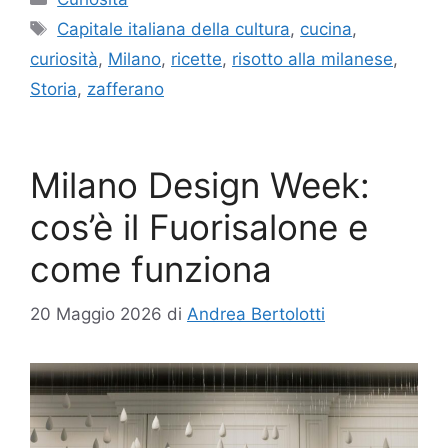
Tag
Capitale italiana della cultura
,
cucina
,
curiosità
,
Milano
,
ricette
,
risotto alla milanese
,
Storia
,
zafferano
Milano Design Week:
cos’è il Fuorisalone e
come funziona
20 Maggio 2026
di
Andrea Bertolotti