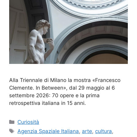
Alla Triennale di Milano la mostra «Francesco
Clemente. In Between», dal 29 maggio al 6
settembre 2026: 70 opere e la prima
retrospettiva italiana in 15 anni.
Categorie
Curiosità
Tag
Agenzia Spaziale Italiana
,
arte
,
cultura
,