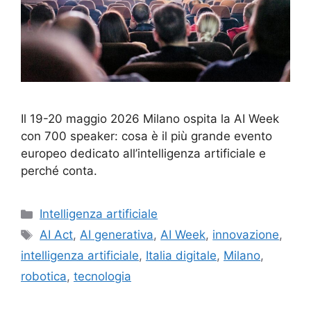
Il 19-20 maggio 2026 Milano ospita la AI Week
con 700 speaker: cosa è il più grande evento
europeo dedicato all’intelligenza artificiale e
perché conta.
Categorie
Intelligenza artificiale
Tag
AI Act
,
AI generativa
,
AI Week
,
innovazione
,
intelligenza artificiale
,
Italia digitale
,
Milano
,
robotica
,
tecnologia