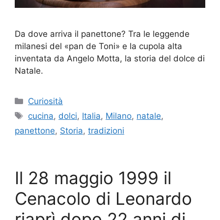
Da dove arriva il panettone? Tra le leggende
milanesi del «pan de Toni» e la cupola alta
inventata da Angelo Motta, la storia del dolce di
Natale.
Categorie
Curiosità
Tag
cucina
,
dolci
,
Italia
,
Milano
,
natale
,
panettone
,
Storia
,
tradizioni
Il 28 maggio 1999 il
Cenacolo di Leonardo
riaprì dopo 22 anni di