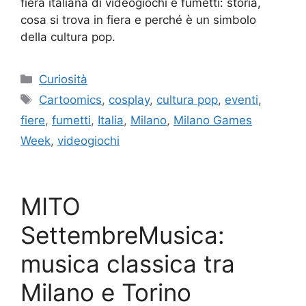
fiera italiana di videogiochi e fumetti: storia,
cosa si trova in fiera e perché è un simbolo
della cultura pop.
Categorie
Curiosità
Tag
Cartoomics
,
cosplay
,
cultura pop
,
eventi
,
fiere
,
fumetti
,
Italia
,
Milano
,
Milano Games
Week
,
videogiochi
MITO
SettembreMusica:
musica classica tra
Milano e Torino