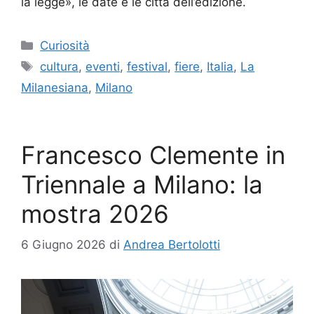
la legge», le date e le città dell’edizione.
Categorie
Curiosità
Tag
cultura
,
eventi
,
festival
,
fiere
,
Italia
,
La
Milanesiana
,
Milano
Francesco Clemente in
Triennale a Milano: la
mostra 2026
6 Giugno 2026
di
Andrea Bertolotti