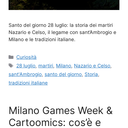
Santo del giorno 28 luglio: la storia dei martiri
Nazario e Celso, il legame con sant’Ambrogio e
Milano e le tradizioni italiane.
Categorie
Curiosità
Tag
28 luglio
,
martiri
,
Milano
,
Nazario e Celso
,
sant'Ambrogio
,
santo del giorno
,
Storia
,
tradizioni italiane
Milano Games Week &
Cartoomics: cos’è e