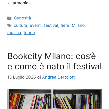
«Harmonia».
Categorie
Curiosità
Tag
cultura
,
eventi
,
festival
,
fiere
,
Milano
,
musica
,
torino
Bookcity Milano: cos’è
e come è nato il festival
15 Luglio 2026
di
Andrea Bertolotti