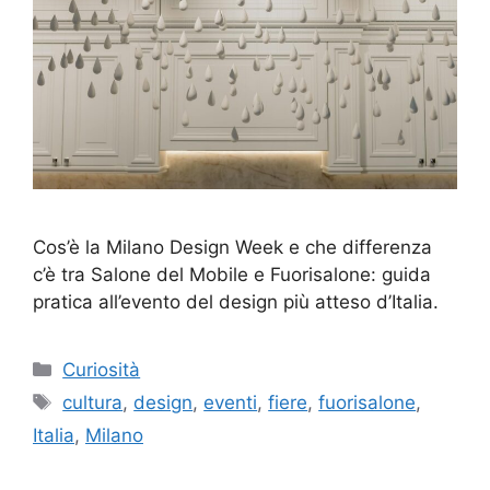
Cos’è la Milano Design Week e che differenza
c’è tra Salone del Mobile e Fuorisalone: guida
pratica all’evento del design più atteso d’Italia.
Categorie
Curiosità
Tag
cultura
,
design
,
eventi
,
fiere
,
fuorisalone
,
Italia
,
Milano