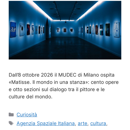
Dall’8 ottobre 2026 il MUDEC di Milano ospita
«Matisse. Il mondo in una stanza»: cento opere
e otto sezioni sul dialogo tra il pittore e le
culture del mondo.
Categorie
Curiosità
Tag
Agenzia Spaziale Italiana
,
arte
,
cultura
,