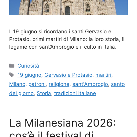
Il 19 giugno si ricordano i santi Gervasio e
Protasio, primi martiri di Milano: la loro storia, il
legame con sant’Ambrogio e il culto in Italia.
Categorie
Curiosità
Tag
19 giugno
,
Gervasio e Protasio
,
martiri
,
Milano
,
patroni
,
religione
,
sant'Ambrogio
,
santo
del giorno
,
Storia
,
tradizioni italiane
La Milanesiana 2026:
cos’è il festival di