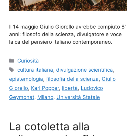
Il 14 maggio Giulio Giorello avrebbe compiuto 81
anni: filosofo della scienza, divulgatore e voce
laica del pensiero italiano contemporaneo.
Categorie
Curiosità
Tag
cultura italiana
,
divulgazione scientifica
,
epistemologia
,
filosofia della scienza
,
Giulio
Giorello
,
Karl Popper
,
libertà
,
Ludovico
Geymonat
,
Milano
,
Università Statale
La cotoletta alla