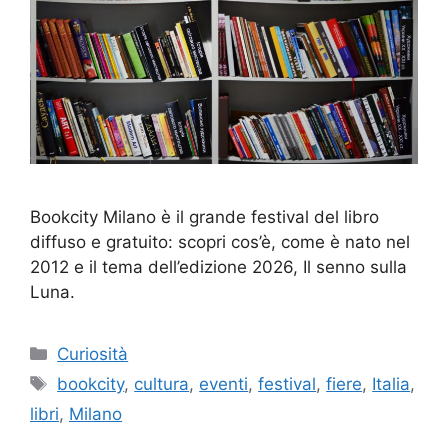
Bookcity Milano è il grande festival del libro
diffuso e gratuito: scopri cos’è, come è nato nel
2012 e il tema dell’edizione 2026, Il senno sulla
Luna.
Categorie
Curiosità
Tag
bookcity
,
cultura
,
eventi
,
festival
,
fiere
,
Italia
,
libri
,
Milano