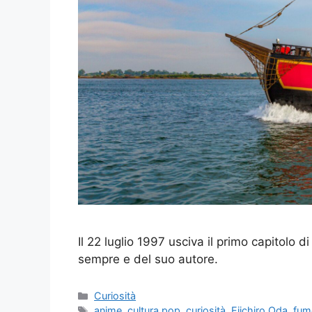
Il 22 luglio 1997 usciva il primo capitolo 
sempre e del suo autore.
Categorie
Curiosità
Tag
anime
,
cultura pop
,
curiosità
,
Eiichiro Oda
,
fume