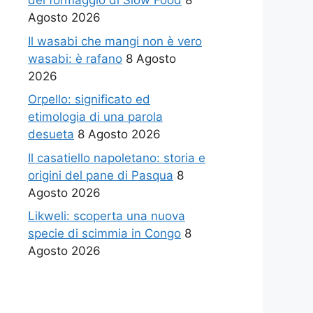
del formaggio di Slow Food
8
Agosto 2026
Il wasabi che mangi non è vero
wasabi: è rafano
8 Agosto
2026
Orpello: significato ed
etimologia di una parola
desueta
8 Agosto 2026
Il casatiello napoletano: storia e
origini del pane di Pasqua
8
Agosto 2026
Likweli: scoperta una nuova
specie di scimmia in Congo
8
Agosto 2026