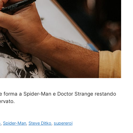
de forma a Spider-Man e Doctor Strange restando
ervato.
o
,
Spider-Man
,
Steve Ditko
,
supereroi