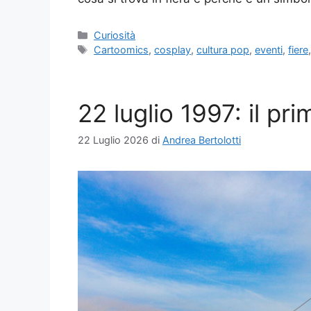
Categorie
Curiosità
Tag
Cartoomics
,
cosplay
,
cultura pop
,
eventi
,
fiere
22 luglio 1997: il pr
22 Luglio 2026
di
Andrea Bertolotti