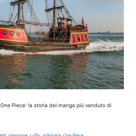
di One Piece: la storia del manga più venduto di
tti
,
giappone
,
Luffy
,
mångata
,
One Piece