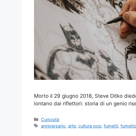
Morto il 29 giugno 2018, Steve Ditko die
lontano dai riflettori: storia di un genio ris
Categorie
Curiosità
Tag
anniversario
,
arte
,
cultura pop
,
fumetti
,
fumett