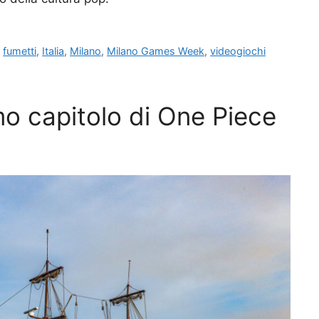
,
fumetti
,
Italia
,
Milano
,
Milano Games Week
,
videogiochi
imo capitolo di One Piece