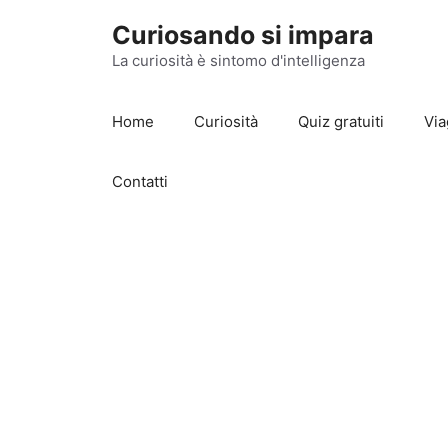
Vai
Curiosando si impara
al
contenuto
La curiosità è sintomo d'intelligenza
Home
Curiosità
Quiz gratuiti
Via
Contatti