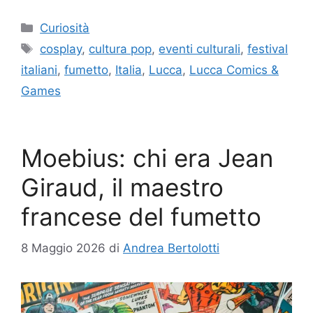
Categorie
Curiosità
Tag
cosplay
,
cultura pop
,
eventi culturali
,
festival
italiani
,
fumetto
,
Italia
,
Lucca
,
Lucca Comics &
Games
Moebius: chi era Jean
Giraud, il maestro
francese del fumetto
8 Maggio 2026
di
Andrea Bertolotti