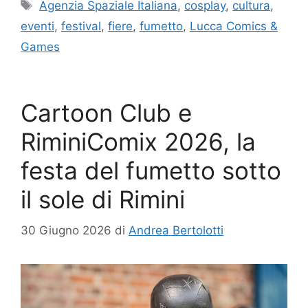
Tag
Agenzia Spaziale Italiana
,
cosplay
,
cultura
,
eventi
,
festival
,
fiere
,
fumetto
,
Lucca Comics &
Games
Cartoon Club e
RiminiComix 2026, la
festa del fumetto sotto
il sole di Rimini
30 Giugno 2026
di
Andrea Bertolotti