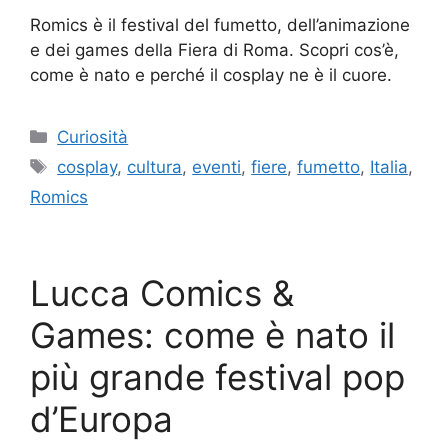
Romics è il festival del fumetto, dell’animazione
e dei games della Fiera di Roma. Scopri cos’è,
come è nato e perché il cosplay ne è il cuore.
Categorie
Curiosità
Tag
cosplay
,
cultura
,
eventi
,
fiere
,
fumetto
,
Italia
,
Romics
Lucca Comics &
Games: come è nato il
più grande festival pop
d’Europa