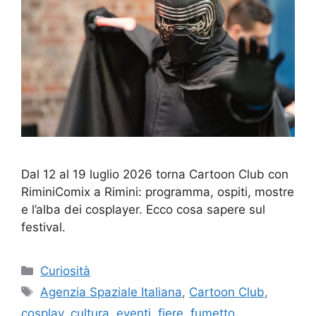
Dal 12 al 19 luglio 2026 torna Cartoon Club con
RiminiComix a Rimini: programma, ospiti, mostre
e l’alba dei cosplayer. Ecco cosa sapere sul
festival.
Categorie
Curiosità
Tag
Agenzia Spaziale Italiana
,
Cartoon Club
,
cosplay
,
cultura
,
eventi
,
fiere
,
fumetto
,