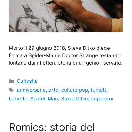
Morto il 29 giugno 2018, Steve Ditko diede
forma a Spider-Man e Doctor Strange restando
lontano dai riflettori: storia di un genio riservato.
Categorie
Curiosità
Tag
anniversario
,
arte
,
cultura pop
,
fumetti
,
fumetto
,
Spider-Man
,
Steve Ditko
,
supereroi
Romics: storia del