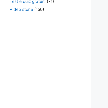
Test e quiz gratuiti
(71)
Video storie
(150)