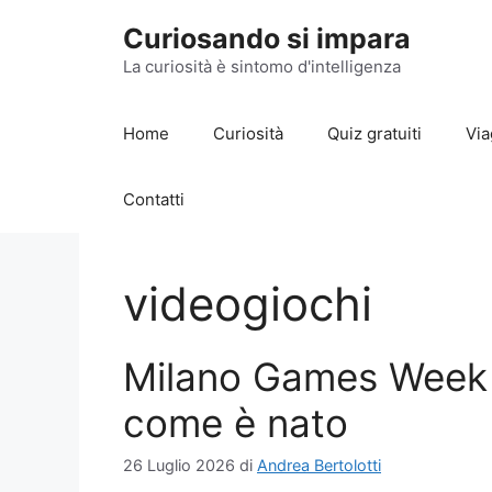
Vai
Curiosando si impara
al
contenuto
La curiosità è sintomo d'intelligenza
Home
Curiosità
Quiz gratuiti
Via
Contatti
videogiochi
Milano Games Week 
come è nato
26 Luglio 2026
di
Andrea Bertolotti