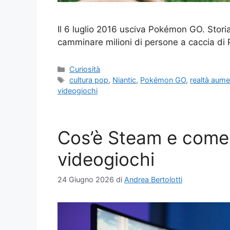
Il 6 luglio 2016 usciva Pokémon GO. Stori
camminare milioni di persone a caccia di
Categorie
Curiosità
Tag
cultura pop
,
Niantic
,
Pokémon GO
,
realtà aume
videogiochi
Cos’è Steam e come 
videogiochi
24 Giugno 2026
di
Andrea Bertolotti