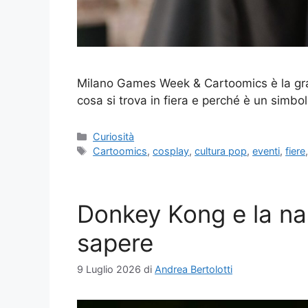
Milano Games Week & Cartoomics è la grand
cosa si trova in fiera e perché è un simbol
Categorie
Curiosità
Tag
Cartoomics
,
cosplay
,
cultura pop
,
eventi
,
fiere
Donkey Kong e la nas
sapere
9 Luglio 2026
di
Andrea Bertolotti