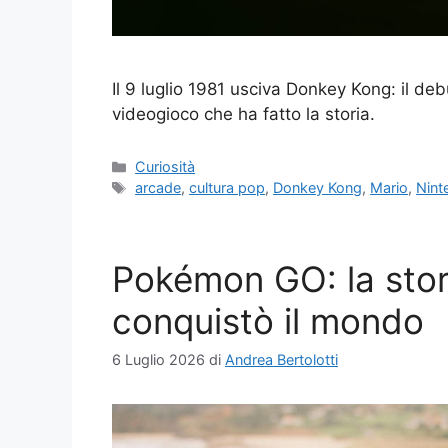
Il 9 luglio 1981 usciva Donkey Kong: il de
videogioco che ha fatto la storia.
Categorie
Curiosità
Tag
arcade
,
cultura pop
,
Donkey Kong
,
Mario
,
Nint
Pokémon GO: la stor
conquistò il mondo
6 Luglio 2026
di
Andrea Bertolotti