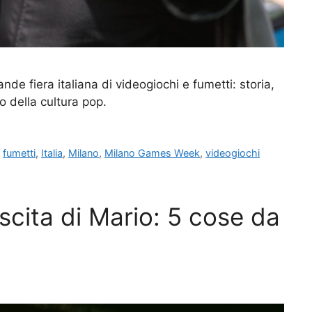
e fiera italiana di videogiochi e fumetti: storia,
o della cultura pop.
,
fumetti
,
Italia
,
Milano
,
Milano Games Week
,
videogiochi
cita di Mario: 5 cose da