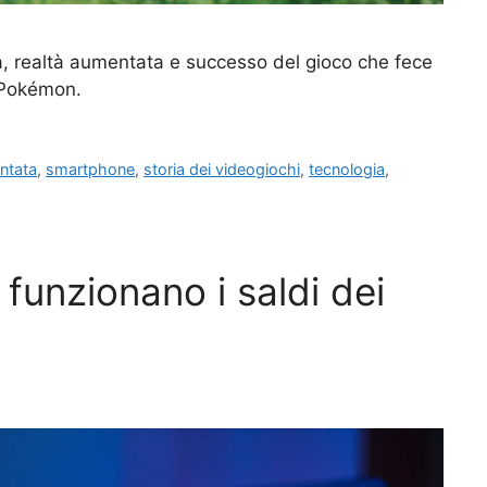
a, realtà aumentata e successo del gioco che fece
 Pokémon.
ntata
,
smartphone
,
storia dei videogiochi
,
tecnologia
,
funzionano i saldi dei