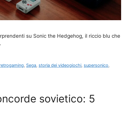
rprendenti su Sonic the Hedgehog, il riccio blu che
.
retrogaming
,
Sega
,
storia dei videogiochi
,
supersonico
,
oncorde sovietico: 5