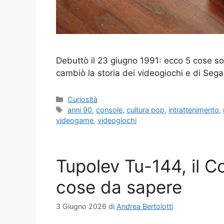
Debuttò il 23 giugno 1991: ecco 5 cose so
cambiò la storia dei videogiochi e di Sega
Categorie
Curiosità
Tag
anni 90
,
console
,
cultura pop
,
intrattenimento
,
videogame
,
videogiochi
Tupolev Tu-144, il C
cose da sapere
3 Giugno 2026
di
Andrea Bertolotti