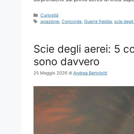
Categorie
Curiosità
Tag
aviazione
,
Concorde
,
Guerra fredda
,
scie degli
Scie degli aerei: 5 
sono davvero
25 Maggio 2026
di
Andrea Bertolotti