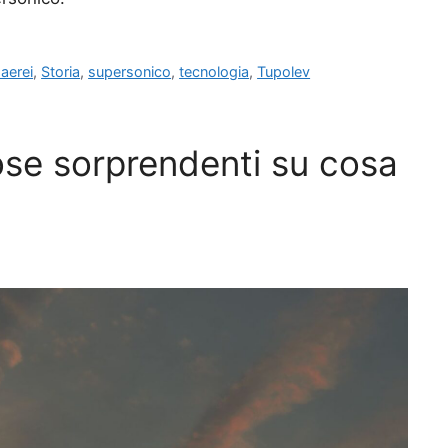
 aerei
,
Storia
,
supersonico
,
tecnologia
,
Tupolev
cose sorprendenti su cosa