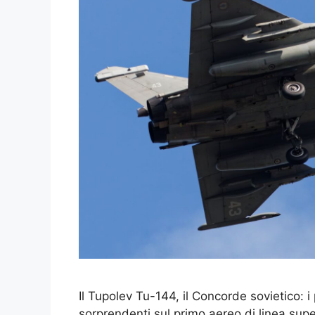
Il Tupolev Tu-144, il Concorde sovietico: i
sorprendenti sul primo aereo di linea sup