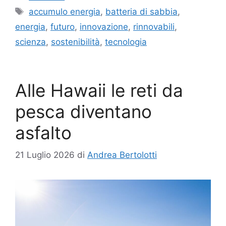
Tag
accumulo energia
,
batteria di sabbia
,
energia
,
futuro
,
innovazione
,
rinnovabili
,
scienza
,
sostenibilità
,
tecnologia
Alle Hawaii le reti da
pesca diventano
asfalto
21 Luglio 2026
di
Andrea Bertolotti