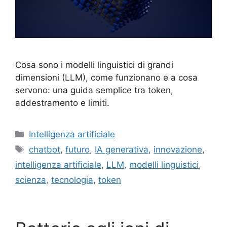
Cosa sono i modelli linguistici di grandi
dimensioni (LLM), come funzionano e a cosa
servono: una guida semplice tra token,
addestramento e limiti.
Categorie
Intelligenza artificiale
Tag
chatbot
,
futuro
,
IA generativa
,
innovazione
,
intelligenza artificiale
,
LLM
,
modelli linguistici
,
scienza
,
tecnologia
,
token