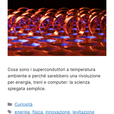
Cosa sono i superconduttori a temperatura
ambiente e perché sarebbero una rivoluzione
per energia, treni e computer: la scienza
spiegata semplice.
Categorie
Curiosità
Tag
energia
,
fisica
,
innovazione
,
levitazione