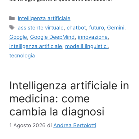
Categorie
Intelligenza artificiale
Tag
assistente virtuale
,
chatbot
,
futuro
,
Gemini
,
Google
,
Google DeepMind
,
innovazione
,
intelligenza artificiale
,
modelli linguistici
,
tecnologia
Intelligenza artificiale in
medicina: come
cambia la diagnosi
1 Agosto 2026
di
Andrea Bertolotti