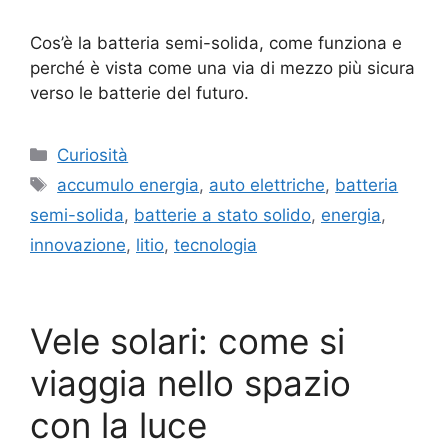
Cos’è la batteria semi-solida, come funziona e
perché è vista come una via di mezzo più sicura
verso le batterie del futuro.
Categorie
Curiosità
Tag
accumulo energia
,
auto elettriche
,
batteria
semi-solida
,
batterie a stato solido
,
energia
,
innovazione
,
litio
,
tecnologia
Vele solari: come si
viaggia nello spazio
con la luce