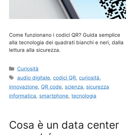
Come funzionano i codici QR? Guida semplice
alla tecnologia dei quadrati bianchi e neri, dalla
lettura alla sicurezza.
Categorie
Curiosità
Tag
audio digitale
,
codici QR
,
curiosità
,
innovazione
,
QR code
,
scienza
,
sicurezza
informatica
,
smartphone
,
tecnologia
Cosa è un data center