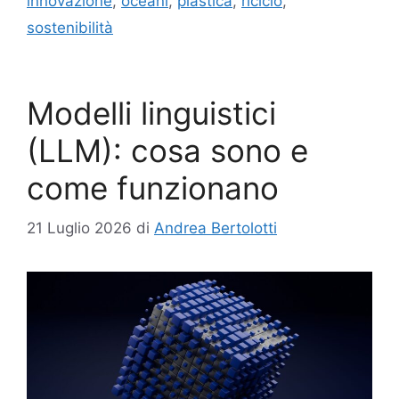
innovazione
,
oceani
,
plastica
,
riciclo
,
sostenibilità
Modelli linguistici
(LLM): cosa sono e
come funzionano
21 Luglio 2026
di
Andrea Bertolotti