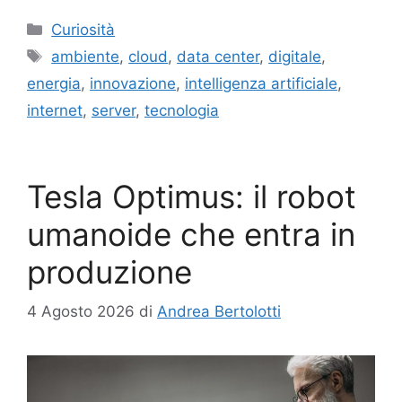
Categorie
Curiosità
Tag
ambiente
,
cloud
,
data center
,
digitale
,
energia
,
innovazione
,
intelligenza artificiale
,
internet
,
server
,
tecnologia
Tesla Optimus: il robot
umanoide che entra in
produzione
4 Agosto 2026
di
Andrea Bertolotti