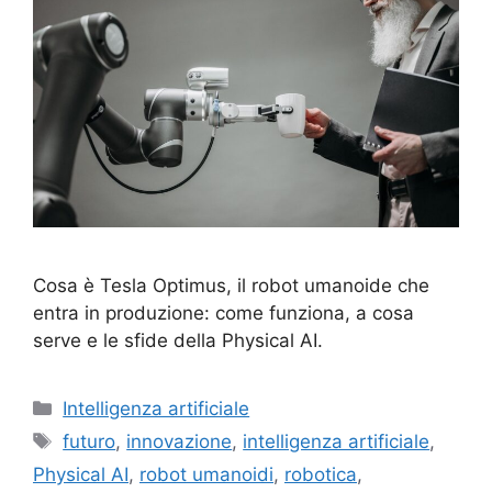
Cosa è Tesla Optimus, il robot umanoide che
entra in produzione: come funziona, a cosa
serve e le sfide della Physical AI.
Categorie
Intelligenza artificiale
Tag
futuro
,
innovazione
,
intelligenza artificiale
,
Physical AI
,
robot umanoidi
,
robotica
,