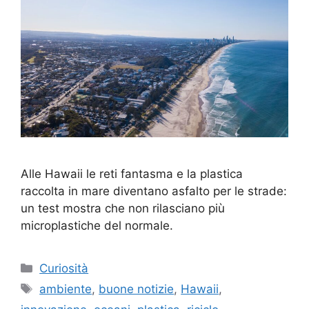
Alle Hawaii le reti fantasma e la plastica
raccolta in mare diventano asfalto per le strade:
un test mostra che non rilasciano più
microplastiche del normale.
Categorie
Curiosità
Tag
ambiente
,
buone notizie
,
Hawaii
,