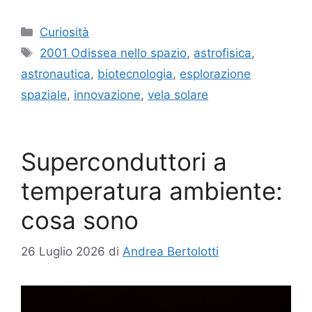
Categorie
Curiosità
Tag
2001 Odissea nello spazio
,
astrofisica
,
astronautica
,
biotecnologia
,
esplorazione
spaziale
,
innovazione
,
vela solare
Superconduttori a
temperatura ambiente:
cosa sono
26 Luglio 2026
di
Andrea Bertolotti