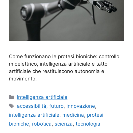
Come funzionano le protesi bioniche: controllo
mioelettrico, intelligenza artificiale e tatto
artificiale che restituiscono autonomia e
movimento.
Categorie
Intelligenza artificiale
Tag
accessibilità
,
futuro
,
innovazione
,
intelligenza artificiale
,
medicina
,
protesi
bioniche
,
robotica
,
scienza
,
tecnologia