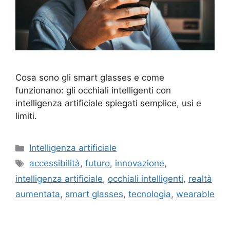
Cosa sono gli smart glasses e come
funzionano: gli occhiali intelligenti con
intelligenza artificiale spiegati semplice, usi e
limiti.
Categorie
Intelligenza artificiale
Tag
accessibilità
,
futuro
,
innovazione
,
intelligenza artificiale
,
occhiali intelligenti
,
realtà
aumentata
,
smart glasses
,
tecnologia
,
wearable