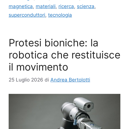
magnetica
,
materiali
,
ricerca
,
scienza
,
superconduttori
,
tecnologia
Protesi bioniche: la
robotica che restituisce
il movimento
25 Luglio 2026
di
Andrea Bertolotti