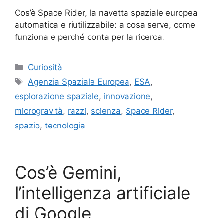
Cos’è Space Rider, la navetta spaziale europea
automatica e riutilizzabile: a cosa serve, come
funziona e perché conta per la ricerca.
Categorie
Curiosità
Tag
Agenzia Spaziale Europea
,
ESA
,
esplorazione spaziale
,
innovazione
,
microgravità
,
razzi
,
scienza
,
Space Rider
,
spazio
,
tecnologia
Cos’è Gemini,
l’intelligenza artificiale
di Google