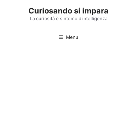
Vai
Curiosando si impara
al
contenuto
La curiosità è sintomo d'intelligenza
Menu