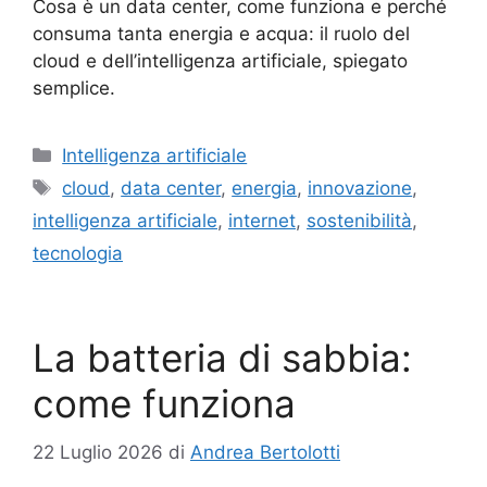
Cosa è un data center, come funziona e perché
consuma tanta energia e acqua: il ruolo del
cloud e dell’intelligenza artificiale, spiegato
semplice.
Categorie
Intelligenza artificiale
Tag
cloud
,
data center
,
energia
,
innovazione
,
intelligenza artificiale
,
internet
,
sostenibilità
,
tecnologia
La batteria di sabbia:
come funziona
22 Luglio 2026
di
Andrea Bertolotti