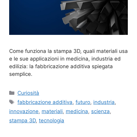
Come funziona la stampa 3D, quali materiali usa
e le sue applicazioni in medicina, industria ed
edilizia: la fabbricazione additiva spiegata
semplice.
Categorie
Curiosità
Tag
fabbricazione additiva
,
futuro
,
industria
,
innovazione
,
materiali
,
medicina
,
scienza
,
stampa 3D
,
tecnologia