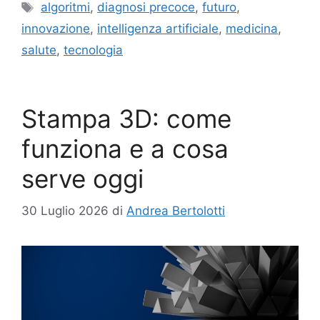
Tag
algoritmi
,
diagnosi precoce
,
futuro
,
innovazione
,
intelligenza artificiale
,
medicina
,
salute
,
tecnologia
Stampa 3D: come
funziona e a cosa
serve oggi
30 Luglio 2026
di
Andrea Bertolotti