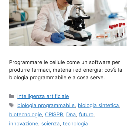
Programmare le cellule come un software per
produrre farmaci, materiali ed energia: cos’è la
biologia programmabile e a cosa serve.
Categorie
Intelligenza artificiale
Tag
biologia programmabile
,
biologia sintetica
,
biotecnologie
,
CRISPR
,
Dna
,
futuro
,
innovazione
,
scienza
,
tecnologia