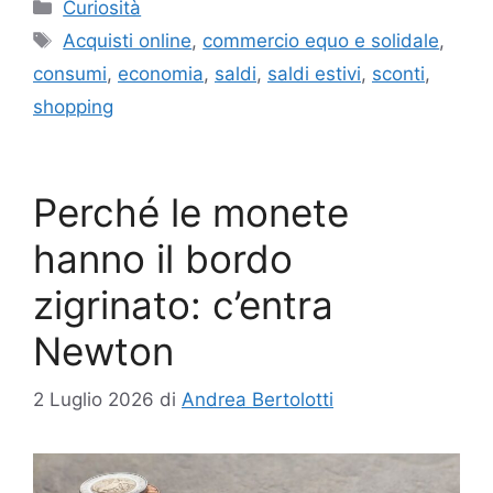
Categorie
Curiosità
Tag
Acquisti online
,
commercio equo e solidale
,
consumi
,
economia
,
saldi
,
saldi estivi
,
sconti
,
shopping
Perché le monete
hanno il bordo
zigrinato: c’entra
Newton
2 Luglio 2026
di
Andrea Bertolotti