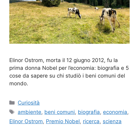
Elinor Ostrom, morta il 12 giugno 2012, fu la
prima donna Nobel per l’economia: biografia e 5
cose da sapere su chi studiò i beni comuni del
mondo.
Categorie
Curiosità
Tag
ambiente
,
beni comuni
,
biografia
,
economia
,
Elinor Ostrom
,
Premio Nobel
,
ricerca
,
scienza