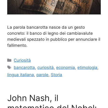
La parola bancarotta nasce da un gesto
concreto: il banco di legno dei cambiavalute
medievali spezzato in pubblico per annunciare il
fallimento.
Categorie
Curiosità
Tag
bancarotta
,
curiosità
,
economia
,
etimologia
,
lingua italiana
,
parole
,
Storia
John Nash, il
matematico del Nobel: