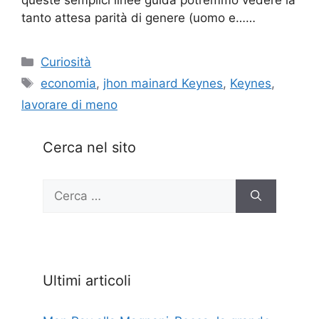
tanto attesa parità di genere (uomo e……
Categorie
Curiosità
Tag
economia
,
jhon mainard Keynes
,
Keynes
,
lavorare di meno
Cerca nel sito
Ricerca
per:
Ultimi articoli