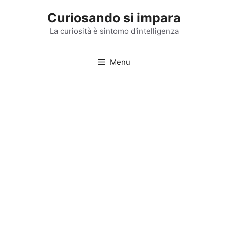
Vai
Curiosando si impara
al
contenuto
La curiosità è sintomo d'intelligenza
Menu