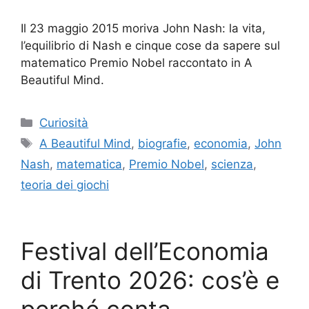
Il 23 maggio 2015 moriva John Nash: la vita,
l’equilibrio di Nash e cinque cose da sapere sul
matematico Premio Nobel raccontato in A
Beautiful Mind.
Categorie
Curiosità
Tag
A Beautiful Mind
,
biografie
,
economia
,
John
Nash
,
matematica
,
Premio Nobel
,
scienza
,
teoria dei giochi
Festival dell’Economia
di Trento 2026: cos’è e
perché conta