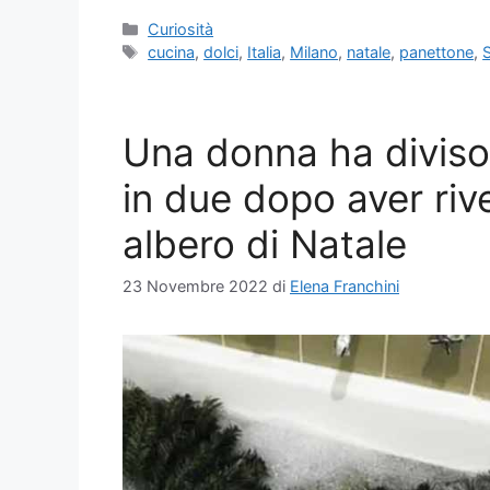
Categorie
Curiosità
Tag
cucina
,
dolci
,
Italia
,
Milano
,
natale
,
panettone
,
S
Una donna ha diviso 
in due dopo aver rive
albero di Natale
23 Novembre 2022
di
Elena Franchini