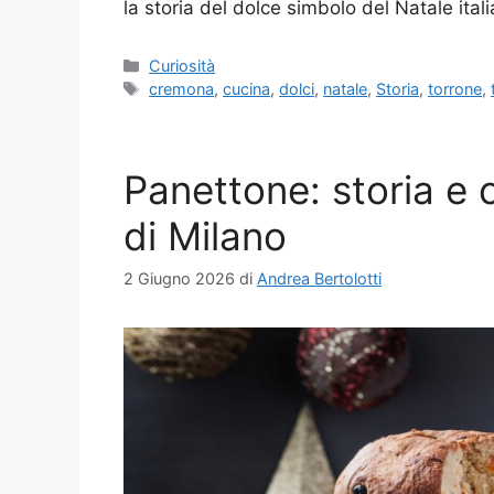
la storia del dolce simbolo del Natale ital
Categorie
Curiosità
Tag
cremona
,
cucina
,
dolci
,
natale
,
Storia
,
torrone
,
Panettone: storia e o
di Milano
2 Giugno 2026
di
Andrea Bertolotti