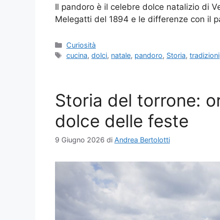
Il pandoro è il celebre dolce natalizio di V
Melegatti del 1894 e le differenze con il 
Categorie
Curiosità
Tag
cucina
,
dolci
,
natale
,
pandoro
,
Storia
,
tradizioni
Storia del torrone: o
dolce delle feste
9 Giugno 2026
di
Andrea Bertolotti