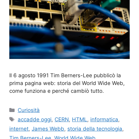
Il 6 agosto 1991 Tim Berners-Lee pubblicò la
prima pagina web: storia del World Wide Web,
come funziona e perché cambiò tutto.
Categorie
Curiosità
Tag
accadde oggi
,
CERN
,
HTML
,
informatica
,
internet
,
James Webb
,
storia della tecnologia
,
Tim Berners-Lee
,
World Wide Web