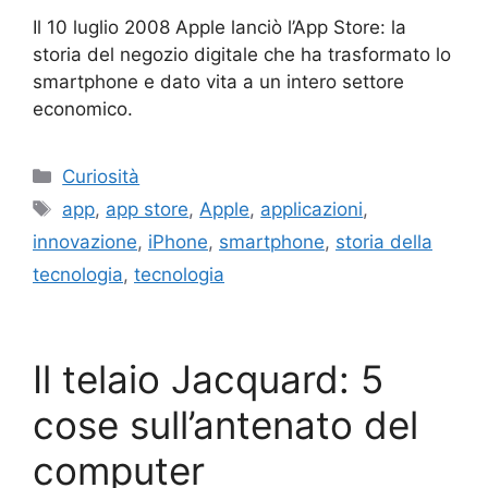
Il 10 luglio 2008 Apple lanciò l’App Store: la
storia del negozio digitale che ha trasformato lo
smartphone e dato vita a un intero settore
economico.
Categorie
Curiosità
Tag
app
,
app store
,
Apple
,
applicazioni
,
innovazione
,
iPhone
,
smartphone
,
storia della
tecnologia
,
tecnologia
Il telaio Jacquard: 5
cose sull’antenato del
computer