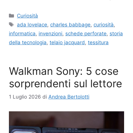
Categorie
Curiosità
Tag
ada lovelace
,
charles babbage
,
curiosità
,
informatica
,
invenzioni
,
schede perforate
,
storia
della tecnologia
,
telaio jacquard
,
tessitura
Walkman Sony: 5 cose
sorprendenti sul lettore
1 Luglio 2026
di
Andrea Bertolotti