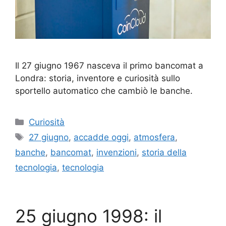
Il 27 giugno 1967 nasceva il primo bancomat a
Londra: storia, inventore e curiosità sullo
sportello automatico che cambiò le banche.
Categorie
Curiosità
Tag
27 giugno
,
accadde oggi
,
atmosfera
,
banche
,
bancomat
,
invenzioni
,
storia della
tecnologia
,
tecnologia
25 giugno 1998: il