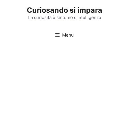
Vai
Curiosando si impara
al
contenuto
La curiosità è sintomo d'intelligenza
Menu