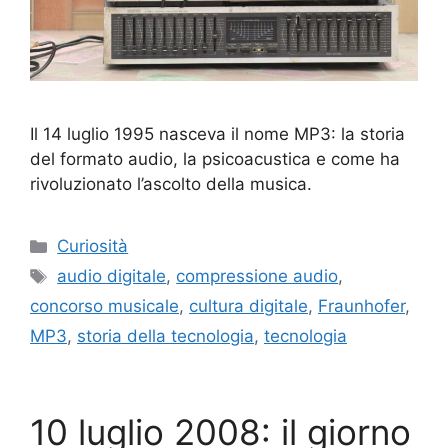
Il 14 luglio 1995 nasceva il nome MP3: la storia
del formato audio, la psicoacustica e come ha
rivoluzionato l’ascolto della musica.
Categorie
Curiosità
Tag
audio digitale
,
compressione audio
,
concorso musicale
,
cultura digitale
,
Fraunhofer
,
MP3
,
storia della tecnologia
,
tecnologia
10 luglio 2008: il giorno