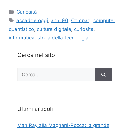
Categorie
Curiosità
Tag
accadde oggi
,
anni 90
,
Compaq
,
computer
quantistico
,
cultura digitale
,
curiosità
,
informatica
,
storia della tecnologia
Cerca nel sito
Ricerca
per:
Ultimi articoli
Man Ray alla Magnani-Rocca: la grande