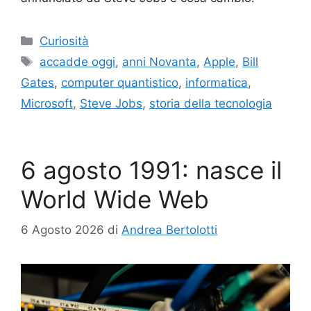
Categorie
Curiosità
Tag
accadde oggi
,
anni Novanta
,
Apple
,
Bill
Gates
,
computer quantistico
,
informatica
,
Microsoft
,
Steve Jobs
,
storia della tecnologia
6 agosto 1991: nasce il
World Wide Web
6 Agosto 2026
di
Andrea Bertolotti