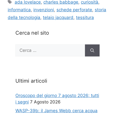
Tag
ada lovelace
,
charles babbage
,
curiosità
,
informatica
,
invenzioni
,
schede perforate
,
storia
della tecnologia
,
telaio jacquard
,
tessitura
Cerca nel sito
Ricerca
per:
Ultimi articoli
Oroscopo del giorno 7 agosto 2026: tutti
i segni
7 Agosto 2026
WASP-39b: il James Webb cerca acqua