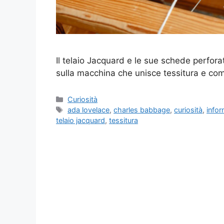
Il telaio Jacquard e le sue schede perfora
sulla macchina che unisce tessitura e com
Categorie
Curiosità
Tag
ada lovelace
,
charles babbage
,
curiosità
,
infor
telaio jacquard
,
tessitura