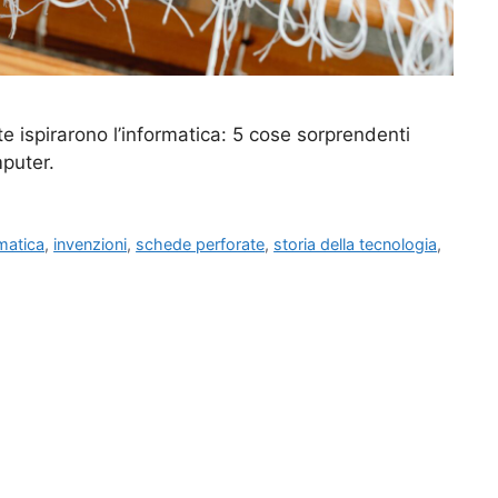
te ispirarono l’informatica: 5 cose sorprendenti
puter.
matica
,
invenzioni
,
schede perforate
,
storia della tecnologia
,