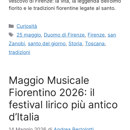
vescovo di Firenze: la vita, la leggenda dell’olmo
fiorito e le tradizioni fiorentine legate al santo.
Categorie
Curiosità
Tag
25 maggio
,
Duomo di Firenze
,
Firenze
,
san
Zanobi
,
santo del giorno
,
Storia
,
Toscana
,
tradizioni
Maggio Musicale
Fiorentino 2026: il
festival lirico più antico
d’Italia
14 Maggio 2026
di
Andrea Bertolotti