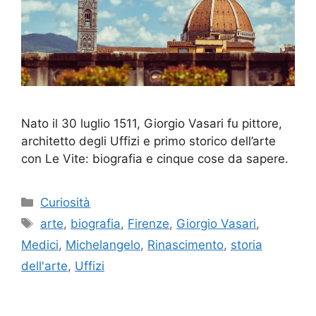
Nato il 30 luglio 1511, Giorgio Vasari fu pittore,
architetto degli Uffizi e primo storico dell’arte
con Le Vite: biografia e cinque cose da sapere.
Categorie
Curiosità
Tag
arte
,
biografia
,
Firenze
,
Giorgio Vasari
,
Medici
,
Michelangelo
,
Rinascimento
,
storia
dell'arte
,
Uffizi