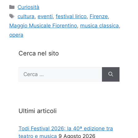
Categorie
Curiosità
Tag
cultura
,
eventi
,
festival lirico
,
Firenze
,
Maggio Musicale Fiorentino
,
musica classica
,
opera
Cerca nel sito
Ricerca
per:
Ultimi articoli
Todi Festival 2026: la 40ª edizione tra
teatro e musica
9 Agosto 2026