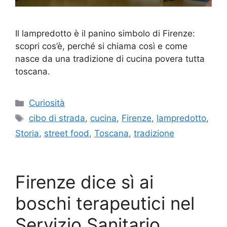
Il lampredotto è il panino simbolo di Firenze:
scopri cos’è, perché si chiama così e come
nasce da una tradizione di cucina povera tutta
toscana.
Categorie
Curiosità
Tag
cibo di strada
,
cucina
,
Firenze
,
lampredotto
,
Storia
,
street food
,
Toscana
,
tradizione
Firenze dice sì ai
boschi terapeutici nel
Servizio Sanitario