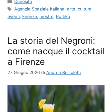
Categorie
Curiosità
Tag
Agenzia Spaziale Italiana
,
arte
,
cultura
,
eventi
,
Firenze
,
mostre
,
Rothko
La storia del Negroni:
come nacque il cocktail
a Firenze
27 Giugno 2026
di
Andrea Bertolotti