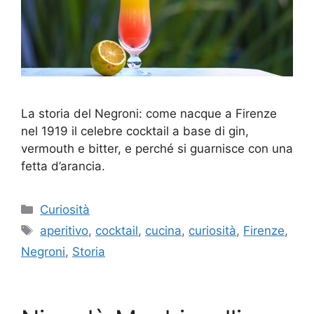
La storia del Negroni: come nacque a Firenze
nel 1919 il celebre cocktail a base di gin,
vermouth e bitter, e perché si guarnisce con una
fetta d’arancia.
Categorie
Curiosità
Tag
aperitivo
,
cocktail
,
cucina
,
curiosità
,
Firenze
,
Negroni
,
Storia