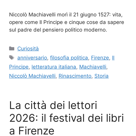
Niccolò Machiavelli morì il 21 giugno 1527: vita,
opere come Il Principe e cinque cose da sapere
sul padre del pensiero politico moderno.
Categorie
Curiosità
Tag
anniversario
,
filosofia politica
,
Firenze
,
Il
Principe
,
letteratura italiana
,
Machiavelli
,
Niccolò Machiavelli
,
Rinascimento
,
Storia
La città dei lettori
2026: il festival dei libri
a Firenze