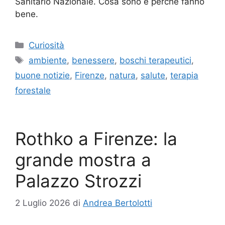
Sanitario Nazionale. Cosa sono e perché fanno
bene.
Categorie
Curiosità
Tag
ambiente
,
benessere
,
boschi terapeutici
,
buone notizie
,
Firenze
,
natura
,
salute
,
terapia
forestale
Rothko a Firenze: la
grande mostra a
Palazzo Strozzi
2 Luglio 2026
di
Andrea Bertolotti