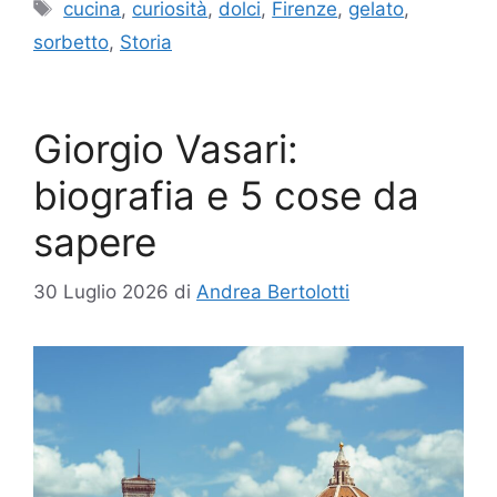
Tag
cucina
,
curiosità
,
dolci
,
Firenze
,
gelato
,
sorbetto
,
Storia
Giorgio Vasari:
biografia e 5 cose da
sapere
30 Luglio 2026
di
Andrea Bertolotti