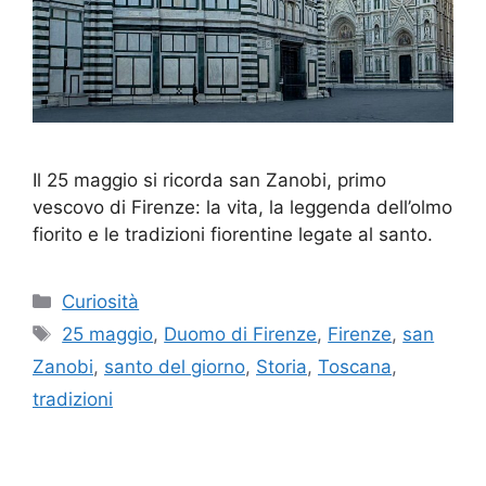
Il 25 maggio si ricorda san Zanobi, primo
vescovo di Firenze: la vita, la leggenda dell’olmo
fiorito e le tradizioni fiorentine legate al santo.
Categorie
Curiosità
Tag
25 maggio
,
Duomo di Firenze
,
Firenze
,
san
Zanobi
,
santo del giorno
,
Storia
,
Toscana
,
tradizioni