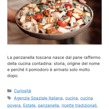
La panzanella toscana nasce dal pane raffermo
della cucina contadina: storia, origine del nome
e perché il pomodoro è arrivato solo molto
dopo.
Categorie
Curiosità
Tag
Agenzia Spaziale Italiana
,
cucina
,
cucina
povera
,
Estate
,
panzanella
,
ricette tradizionali
,