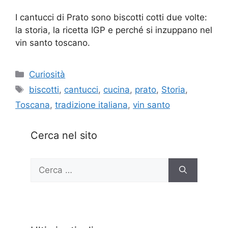
I cantucci di Prato sono biscotti cotti due volte:
la storia, la ricetta IGP e perché si inzuppano nel
vin santo toscano.
Categorie
Curiosità
Tag
biscotti
,
cantucci
,
cucina
,
prato
,
Storia
,
Toscana
,
tradizione italiana
,
vin santo
Cerca nel sito
Ricerca
per: