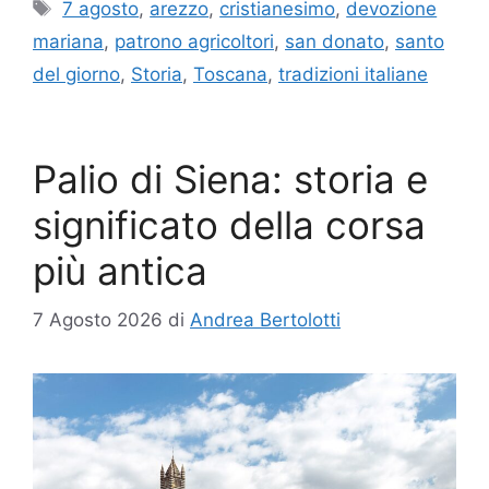
Tag
7 agosto
,
arezzo
,
cristianesimo
,
devozione
mariana
,
patrono agricoltori
,
san donato
,
santo
del giorno
,
Storia
,
Toscana
,
tradizioni italiane
Palio di Siena: storia e
significato della corsa
più antica
7 Agosto 2026
di
Andrea Bertolotti