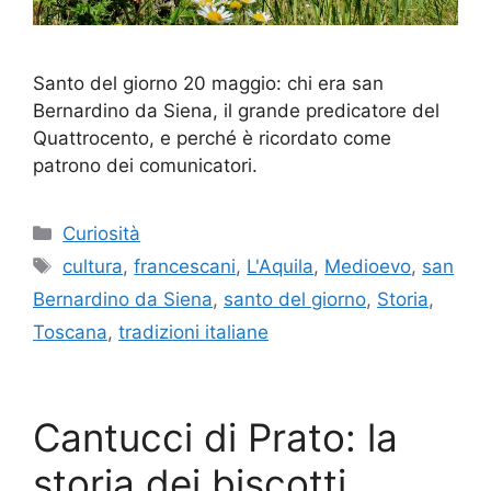
Santo del giorno 20 maggio: chi era san
Bernardino da Siena, il grande predicatore del
Quattrocento, e perché è ricordato come
patrono dei comunicatori.
Categorie
Curiosità
Tag
cultura
,
francescani
,
L'Aquila
,
Medioevo
,
san
Bernardino da Siena
,
santo del giorno
,
Storia
,
Toscana
,
tradizioni italiane
Cantucci di Prato: la
storia dei biscotti