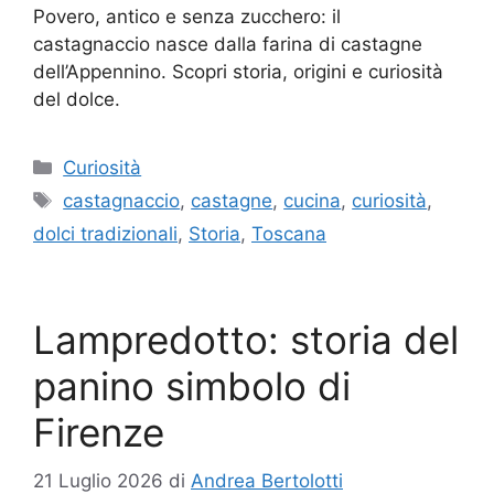
Povero, antico e senza zucchero: il
castagnaccio nasce dalla farina di castagne
dell’Appennino. Scopri storia, origini e curiosità
del dolce.
Categorie
Curiosità
Tag
castagnaccio
,
castagne
,
cucina
,
curiosità
,
dolci tradizionali
,
Storia
,
Toscana
Lampredotto: storia del
panino simbolo di
Firenze
21 Luglio 2026
di
Andrea Bertolotti