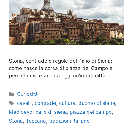
Storia, contrade e regole del Palio di Siena:
come nasce la corsa di piazza del Campo e
perché unisce ancora oggi un’intera città.
Categorie
Curiosità
Tag
cavalli
,
contrade
,
cultura
,
duomo di siena
,
Medioevo
,
palio di siena
,
piazza del campo
,
Storia
,
Toscana
,
tradizioni italiane