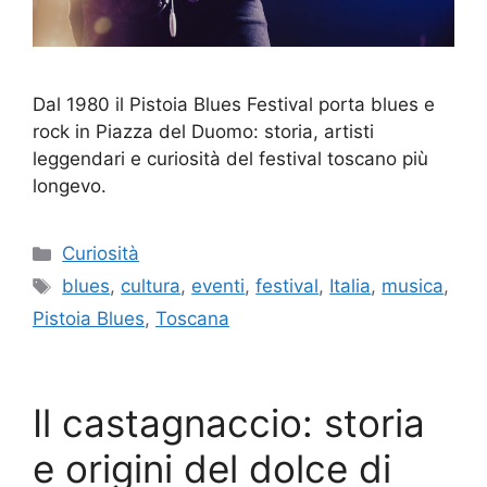
Dal 1980 il Pistoia Blues Festival porta blues e
rock in Piazza del Duomo: storia, artisti
leggendari e curiosità del festival toscano più
longevo.
Categorie
Curiosità
Tag
blues
,
cultura
,
eventi
,
festival
,
Italia
,
musica
,
Pistoia Blues
,
Toscana
Il castagnaccio: storia
e origini del dolce di