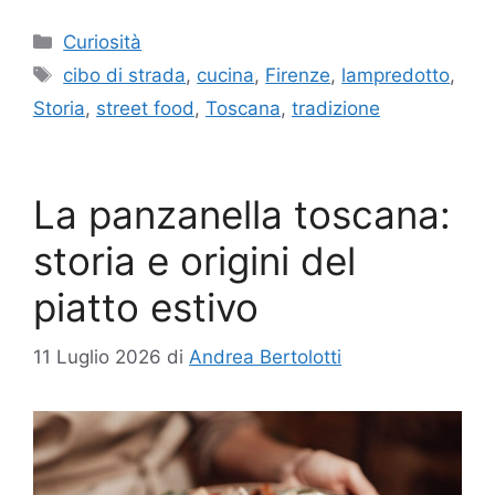
Categorie
Curiosità
Tag
cibo di strada
,
cucina
,
Firenze
,
lampredotto
,
Storia
,
street food
,
Toscana
,
tradizione
La panzanella toscana:
storia e origini del
piatto estivo
11 Luglio 2026
di
Andrea Bertolotti