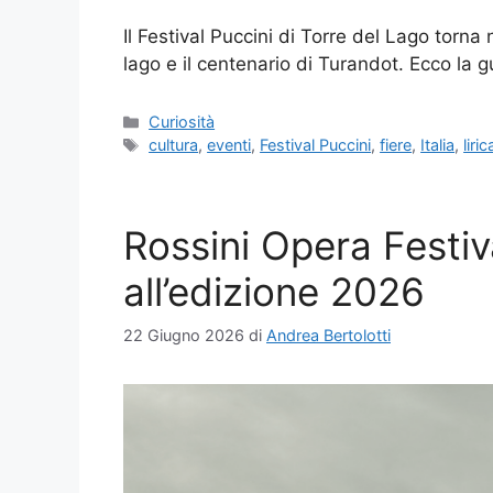
Il Festival Puccini di Torre del Lago torna
lago e il centenario di Turandot. Ecco la g
Categorie
Curiosità
Tag
cultura
,
eventi
,
Festival Puccini
,
fiere
,
Italia
,
liric
Rossini Opera Festiv
all’edizione 2026
22 Giugno 2026
di
Andrea Bertolotti