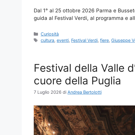
Dal 1° al 25 ottobre 2026 Parma e Busseto
guida al Festival Verdi, al programma e all
Categorie
Curiosità
Tag
cultura
,
eventi
,
Festival Verdi
,
fiere
,
Giuseppe V
Festival della Valle d’
cuore della Puglia
7 Luglio 2026
di
Andrea Bertolotti