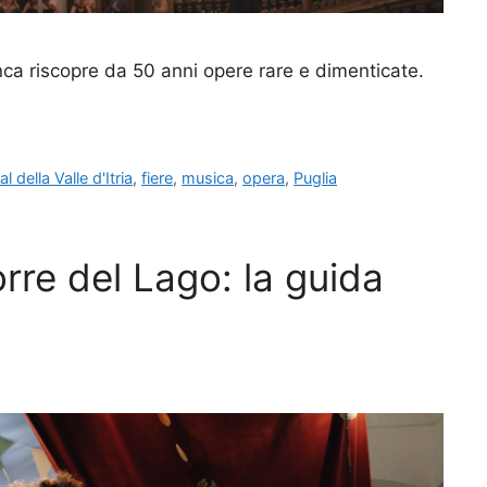
Franca riscopre da 50 anni opere rare e dimenticate.
al della Valle d'Itria
,
fiere
,
musica
,
opera
,
Puglia
orre del Lago: la guida