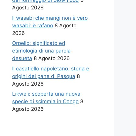
del formaggio di Slow Food
8
Agosto 2026
Il wasabi che mangi non è vero
wasabi: è rafano
8 Agosto
2026
Orpello: significato ed
etimologia di una parola
desueta
8 Agosto 2026
Il casatiello napoletano: storia e
origini del pane di Pasqua
8
Agosto 2026
Likweli: scoperta una nuova
specie di scimmia in Congo
8
Agosto 2026