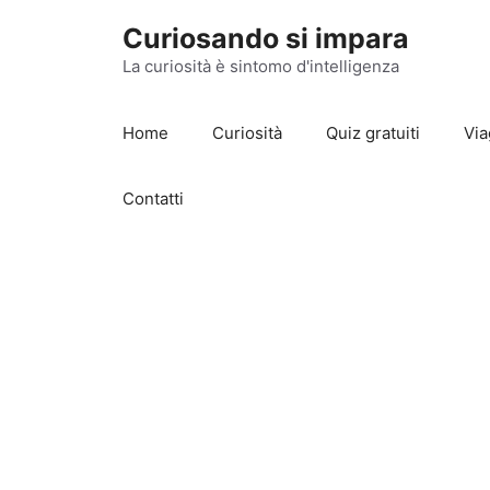
Vai
Curiosando si impara
al
contenuto
La curiosità è sintomo d'intelligenza
Home
Curiosità
Quiz gratuiti
Via
Contatti