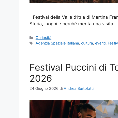
Il Festival della Valle d’Itria di Martina 
Storia, luoghi e perché merita una visita.
Categorie
Curiosità
Tag
Agenzia Spaziale Italiana
,
cultura
,
eventi
,
Festiv
Festival Puccini di T
2026
24 Giugno 2026
di
Andrea Bertolotti