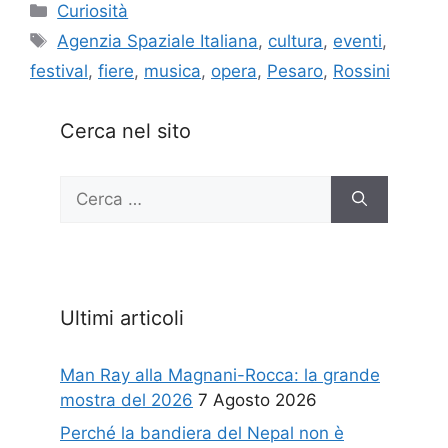
Categorie
Curiosità
Tag
Agenzia Spaziale Italiana
,
cultura
,
eventi
,
festival
,
fiere
,
musica
,
opera
,
Pesaro
,
Rossini
Cerca nel sito
Ricerca
per:
Ultimi articoli
Man Ray alla Magnani-Rocca: la grande
mostra del 2026
7 Agosto 2026
Perché la bandiera del Nepal non è