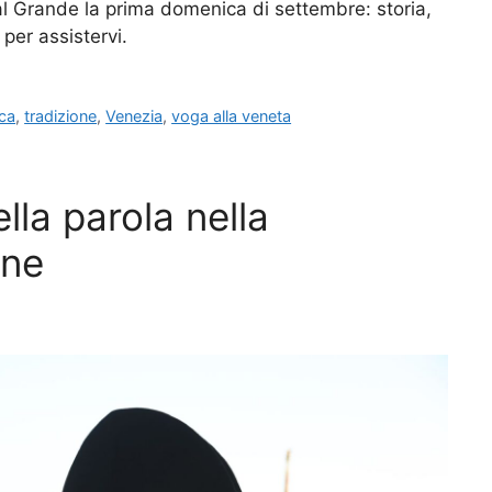
al Grande la prima domenica di settembre: storia,
per assistervi.
ica
,
tradizione
,
Venezia
,
voga alla veneta
ella parola nella
one