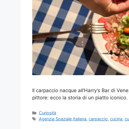
Il carpaccio nacque all’Harry’s Bar di Ven
pittore: ecco la storia di un piatto iconico.
Categorie
Curiosità
Tag
Agenzia Spaziale Italiana
,
carpaccio
,
cucina
,
cu