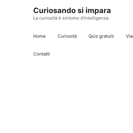
Vai
Curiosando si impara
al
contenuto
La curiosità è sintomo d'intelligenza
Home
Curiosità
Quiz gratuiti
Via
Contatti