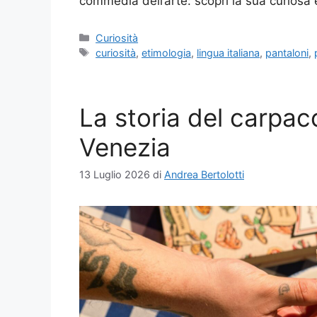
commedia dell’arte: scopri la sua curiosa 
Categorie
Curiosità
Tag
curiosità
,
etimologia
,
lingua italiana
,
pantaloni
,
La storia del carpacc
Venezia
13 Luglio 2026
di
Andrea Bertolotti