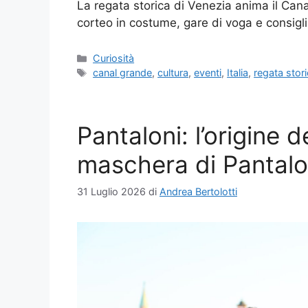
La regata storica di Venezia anima il Can
corteo in costume, gare di voga e consigli 
Categorie
Curiosità
Tag
canal grande
,
cultura
,
eventi
,
Italia
,
regata stor
Pantaloni: l’origine d
maschera di Pantal
31 Luglio 2026
di
Andrea Bertolotti