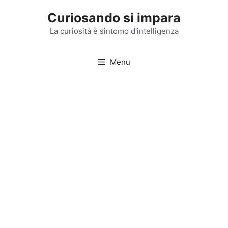
Vai
Curiosando si impara
al
contenuto
La curiosità è sintomo d'intelligenza
Menu