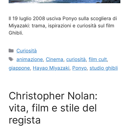
Il 19 luglio 2008 usciva Ponyo sulla scogliera di
Miyazaki: trama, ispirazioni e curiosità sul film
Ghibli.
Categorie
Curiosità
Tag
animazione
,
Cinema
,
curiosità
,
film cult
,
giappone
,
Hayao Miyazaki
,
Ponyo
,
studio ghibli
Christopher Nolan:
vita, film e stile del
regista