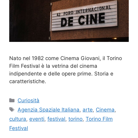
Nato nel 1982 come Cinema Giovani, il Torino
Film Festival è la vetrina del cinema
indipendente e delle opere prime. Storia e
caratteristiche.
Categorie
Curiosità
Tag
Agenzia Spaziale Italiana
,
arte
,
Cinema
,
cultura
,
eventi
,
festival
,
torino
,
Torino Film
Festival