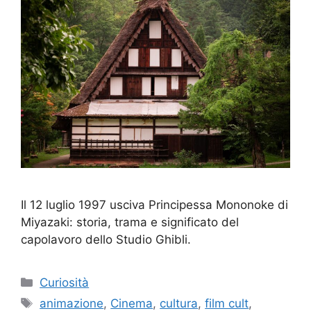
Il 12 luglio 1997 usciva Principessa Mononoke di
Miyazaki: storia, trama e significato del
capolavoro dello Studio Ghibli.
Categorie
Curiosità
Tag
animazione
,
Cinema
,
cultura
,
film cult
,