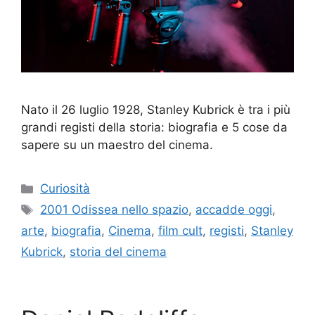
Nato il 26 luglio 1928, Stanley Kubrick è tra i più
grandi registi della storia: biografia e 5 cose da
sapere su un maestro del cinema.
Categorie
Curiosità
Tag
2001 Odissea nello spazio
,
accadde oggi
,
arte
,
biografia
,
Cinema
,
film cult
,
registi
,
Stanley
Kubrick
,
storia del cinema