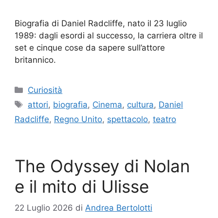
Biografia di Daniel Radcliffe, nato il 23 luglio
1989: dagli esordi al successo, la carriera oltre il
set e cinque cose da sapere sull’attore
britannico.
Categorie
Curiosità
Tag
attori
,
biografia
,
Cinema
,
cultura
,
Daniel
Radcliffe
,
Regno Unito
,
spettacolo
,
teatro
The Odyssey di Nolan
e il mito di Ulisse
22 Luglio 2026
di
Andrea Bertolotti