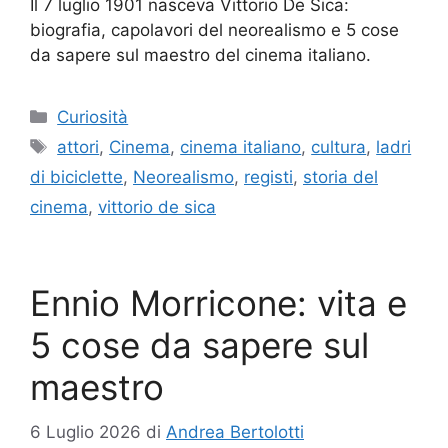
Il 7 luglio 1901 nasceva Vittorio De Sica:
biografia, capolavori del neorealismo e 5 cose
da sapere sul maestro del cinema italiano.
Categorie
Curiosità
Tag
attori
,
Cinema
,
cinema italiano
,
cultura
,
ladri
di biciclette
,
Neorealismo
,
registi
,
storia del
cinema
,
vittorio de sica
Ennio Morricone: vita e
5 cose da sapere sul
maestro
6 Luglio 2026
di
Andrea Bertolotti