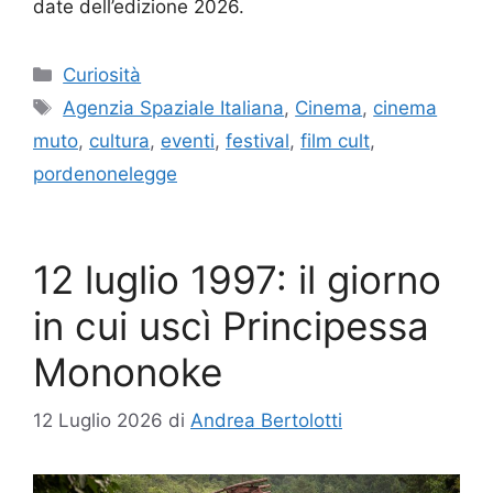
date dell’edizione 2026.
Categorie
Curiosità
Tag
Agenzia Spaziale Italiana
,
Cinema
,
cinema
muto
,
cultura
,
eventi
,
festival
,
film cult
,
pordenonelegge
12 luglio 1997: il giorno
in cui uscì Principessa
Mononoke
12 Luglio 2026
di
Andrea Bertolotti