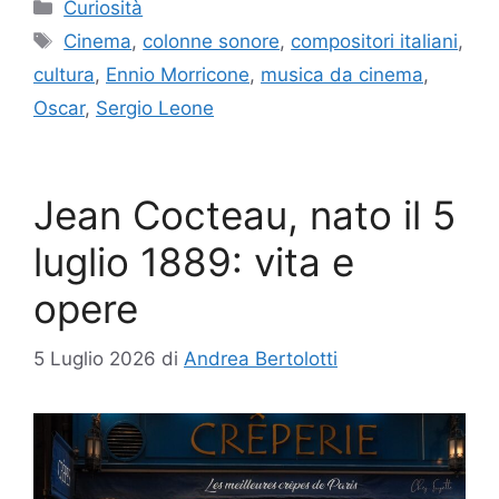
Categorie
Curiosità
Tag
Cinema
,
colonne sonore
,
compositori italiani
,
cultura
,
Ennio Morricone
,
musica da cinema
,
Oscar
,
Sergio Leone
Jean Cocteau, nato il 5
luglio 1889: vita e
opere
5 Luglio 2026
di
Andrea Bertolotti