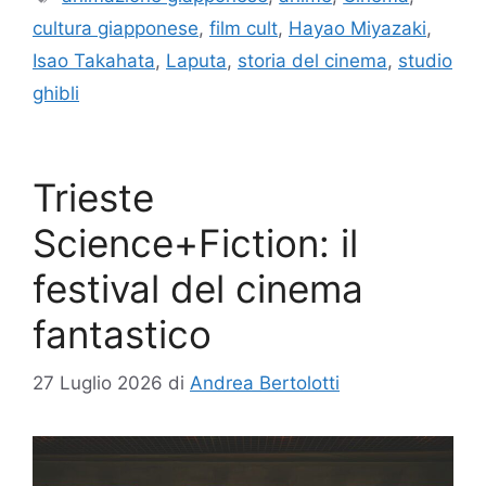
cultura giapponese
,
film cult
,
Hayao Miyazaki
,
Isao Takahata
,
Laputa
,
storia del cinema
,
studio
ghibli
Trieste
Science+Fiction: il
festival del cinema
fantastico
27 Luglio 2026
di
Andrea Bertolotti