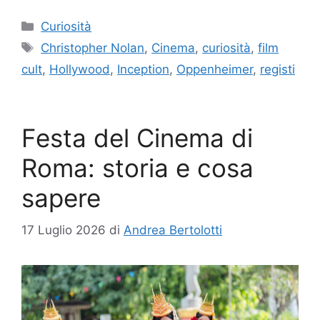
Categorie
Curiosità
Tag
Christopher Nolan
,
Cinema
,
curiosità
,
film
cult
,
Hollywood
,
Inception
,
Oppenheimer
,
registi
Festa del Cinema di
Roma: storia e cosa
sapere
17 Luglio 2026
di
Andrea Bertolotti