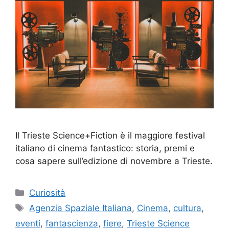
Il Trieste Science+Fiction è il maggiore festival
italiano di cinema fantastico: storia, premi e
cosa sapere sull’edizione di novembre a Trieste.
Categorie
Curiosità
Tag
Agenzia Spaziale Italiana
,
Cinema
,
cultura
,
eventi
,
fantascienza
,
fiere
,
Trieste Science