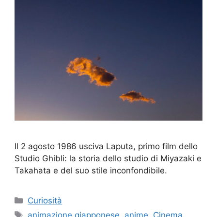
Il 2 agosto 1986 usciva Laputa, primo film dello
Studio Ghibli: la storia dello studio di Miyazaki e
Takahata e del suo stile inconfondibile.
Categorie
Curiosità
Tag
animazione giapponese
,
anime
,
Cinema
,