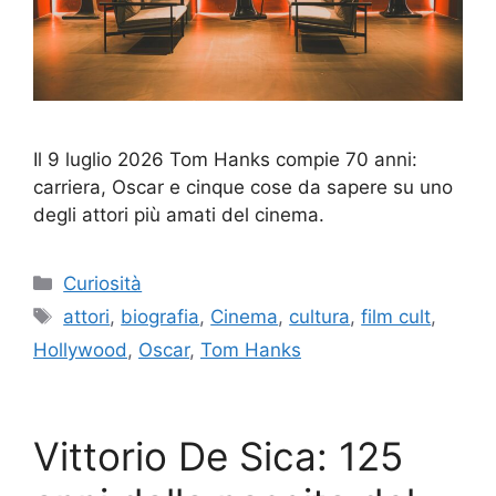
Il 9 luglio 2026 Tom Hanks compie 70 anni:
carriera, Oscar e cinque cose da sapere su uno
degli attori più amati del cinema.
Categorie
Curiosità
Tag
attori
,
biografia
,
Cinema
,
cultura
,
film cult
,
Hollywood
,
Oscar
,
Tom Hanks
Vittorio De Sica: 125