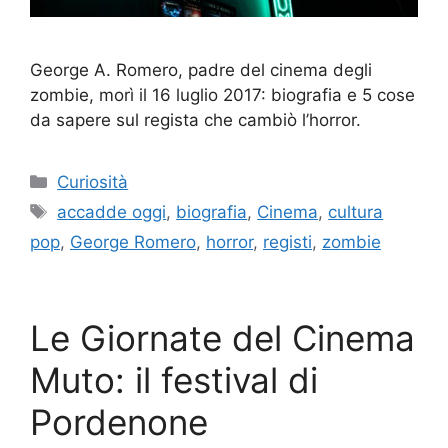
George A. Romero, padre del cinema degli
zombie, morì il 16 luglio 2017: biografia e 5 cose
da sapere sul regista che cambiò l’horror.
Categorie
Curiosità
Tag
accadde oggi
,
biografia
,
Cinema
,
cultura
pop
,
George Romero
,
horror
,
registi
,
zombie
Le Giornate del Cinema
Muto: il festival di
Pordenone