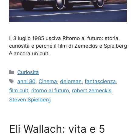
Il 3 luglio 1985 usciva Ritorno al futuro: storia,
curiosità e perché il film di Zemeckis e Spielberg
è ancora un cult.
Categorie
Curiosità
Tag
anni 80
,
Cinema
,
delorean
,
fantascienza
,
film cult
,
ritorno al futuro
,
robert zemeckis
,
Steven Spielberg
Eli Wallach: vita e 5