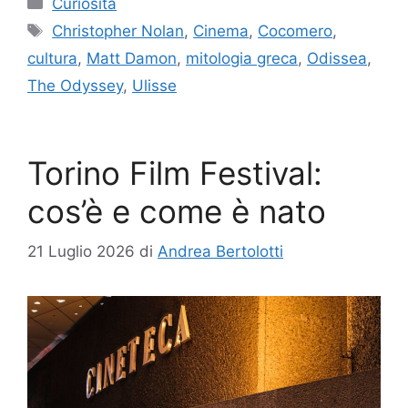
Curiosità
Tag
Christopher Nolan
,
Cinema
,
Cocomero
,
cultura
,
Matt Damon
,
mitologia greca
,
Odissea
,
The Odyssey
,
Ulisse
Torino Film Festival:
cos’è e come è nato
21 Luglio 2026
di
Andrea Bertolotti