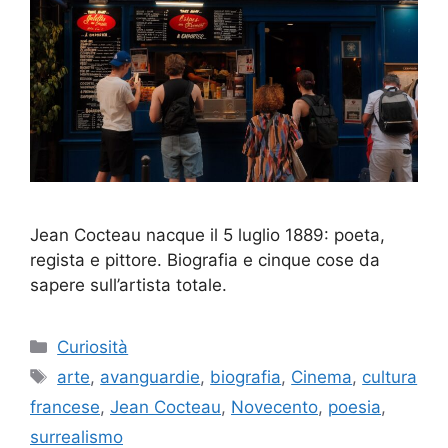
Jean Cocteau nacque il 5 luglio 1889: poeta,
regista e pittore. Biografia e cinque cose da
sapere sull’artista totale.
Categorie
Curiosità
Tag
arte
,
avanguardie
,
biografia
,
Cinema
,
cultura
francese
,
Jean Cocteau
,
Novecento
,
poesia
,
surrealismo