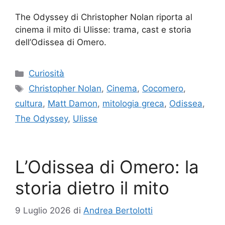
The Odyssey di Christopher Nolan riporta al
cinema il mito di Ulisse: trama, cast e storia
dell’Odissea di Omero.
Categorie
Curiosità
Tag
Christopher Nolan
,
Cinema
,
Cocomero
,
cultura
,
Matt Damon
,
mitologia greca
,
Odissea
,
The Odyssey
,
Ulisse
L’Odissea di Omero: la
storia dietro il mito
9 Luglio 2026
di
Andrea Bertolotti