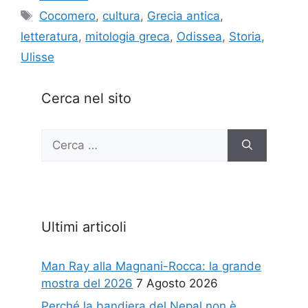
Tag
Cocomero
,
cultura
,
Grecia antica
,
letteratura
,
mitologia greca
,
Odissea
,
Storia
,
Ulisse
Cerca nel sito
Ricerca
per:
Ultimi articoli
Man Ray alla Magnani-Rocca: la grande
mostra del 2026
7 Agosto 2026
Perché la bandiera del Nepal non è