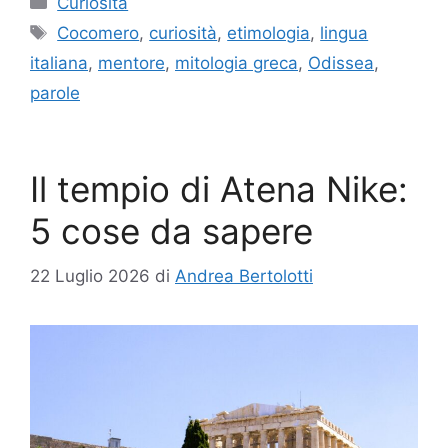
Curiosità
Tag
Cocomero
,
curiosità
,
etimologia
,
lingua
italiana
,
mentore
,
mitologia greca
,
Odissea
,
parole
Il tempio di Atena Nike:
5 cose da sapere
22 Luglio 2026
di
Andrea Bertolotti