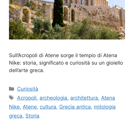
Sull’Acropoli di Atene sorge il tempio di Atena
Nike: storia, significato e curiosità su un gioiello
dell’arte greca.
Categorie
Curiosità
Tag
Acropoli
,
archeologia
,
architettura
,
Atena
Nike
,
Atene
,
cultura
,
Grecia antica
,
mitologia
greca
,
Storia