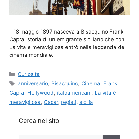
Il 18 maggio 1897 nasceva a Bisacquino Frank
Capra: storia di un emigrante siciliano che con
La vita è meravigliosa entrò nella leggenda del
cinema mondiale.
Categorie
Curiosità
Tag
anniversario
,
Bisacquino
,
Cinema
,
Frank
Capra
,
Hollywood
,
italoamericani
,
La vita è
meravigliosa
,
Oscar
,
registi
,
sicilia
Cerca nel sito
Ricerca