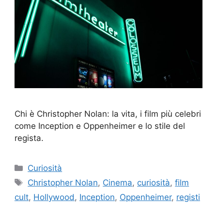
Chi è Christopher Nolan: la vita, i film più celebri
come Inception e Oppenheimer e lo stile del
regista.
Categorie
Curiosità
Tag
Christopher Nolan
,
Cinema
,
curiosità
,
film
cult
,
Hollywood
,
Inception
,
Oppenheimer
,
registi