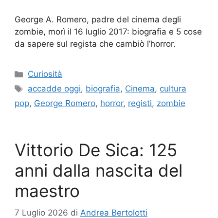
George A. Romero, padre del cinema degli
zombie, morì il 16 luglio 2017: biografia e 5 cose
da sapere sul regista che cambiò l’horror.
Categorie
Curiosità
Tag
accadde oggi
,
biografia
,
Cinema
,
cultura
pop
,
George Romero
,
horror
,
registi
,
zombie
Vittorio De Sica: 125
anni dalla nascita del
maestro
7 Luglio 2026
di
Andrea Bertolotti