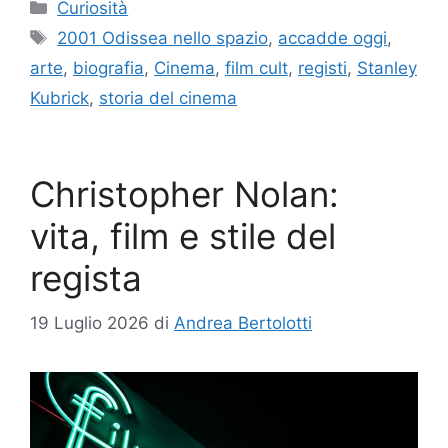
Categorie
Curiosità
Tag
2001 Odissea nello spazio
,
accadde oggi
,
arte
,
biografia
,
Cinema
,
film cult
,
registi
,
Stanley
Kubrick
,
storia del cinema
Christopher Nolan:
vita, film e stile del
regista
19 Luglio 2026
di
Andrea Bertolotti