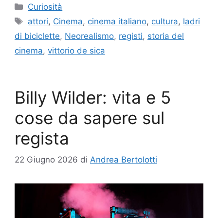
Categorie
Curiosità
Tag
attori
,
Cinema
,
cinema italiano
,
cultura
,
ladri
di biciclette
,
Neorealismo
,
registi
,
storia del
cinema
,
vittorio de sica
Billy Wilder: vita e 5
cose da sapere sul
regista
22 Giugno 2026
di
Andrea Bertolotti