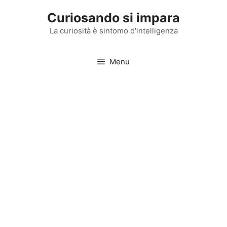
Vai
Curiosando si impara
al
contenuto
La curiosità è sintomo d'intelligenza
Menu