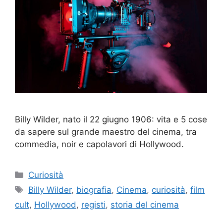
Billy Wilder, nato il 22 giugno 1906: vita e 5 cose
da sapere sul grande maestro del cinema, tra
commedia, noir e capolavori di Hollywood.
Categorie
Curiosità
Tag
Billy Wilder
,
biografia
,
Cinema
,
curiosità
,
film
cult
,
Hollywood
,
registi
,
storia del cinema