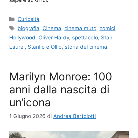
sapere su di lui.
Categorie
Curiosità
Tag
biografia
,
Cinema
,
cinema muto
,
comici
,
Hollywood
,
Oliver Hardy
,
spettacolo
,
Stan
Laurel
,
Stanlio e Ollio
,
storia del cinema
Marilyn Monroe: 100
anni dalla nascita di
un’icona
1 Giugno 2026
di
Andrea Bertolotti