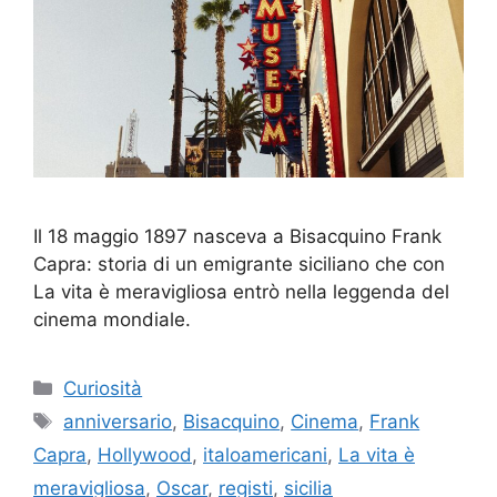
Il 18 maggio 1897 nasceva a Bisacquino Frank
Capra: storia di un emigrante siciliano che con
La vita è meravigliosa entrò nella leggenda del
cinema mondiale.
Categorie
Curiosità
Tag
anniversario
,
Bisacquino
,
Cinema
,
Frank
Capra
,
Hollywood
,
italoamericani
,
La vita è
meravigliosa
,
Oscar
,
registi
,
sicilia