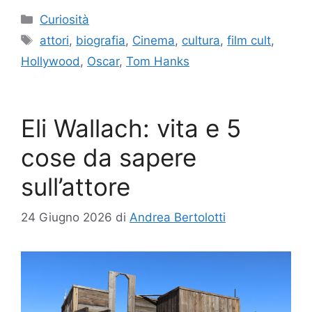
Categorie
Curiosità
Tag
attori
,
biografia
,
Cinema
,
cultura
,
film cult
,
Hollywood
,
Oscar
,
Tom Hanks
Eli Wallach: vita e 5
cose da sapere
sull’attore
24 Giugno 2026
di
Andrea Bertolotti