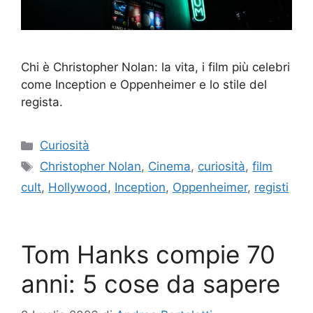
Chi è Christopher Nolan: la vita, i film più celebri
come Inception e Oppenheimer e lo stile del
regista.
Categorie
Curiosità
Tag
Christopher Nolan
,
Cinema
,
curiosità
,
film
cult
,
Hollywood
,
Inception
,
Oppenheimer
,
registi
Tom Hanks compie 70
anni: 5 cose da sapere