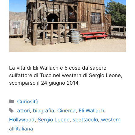
La vita di Eli Wallach e 5 cose da sapere
sull’attore di Tuco nel western di Sergio Leone,
scomparso il 24 giugno 2014.
Categorie
Curiosità
Tag
attori
,
biografia
,
Cinema
,
Eli Wallach
,
Hollywood
,
Sergio Leone
,
spettacolo
,
western
all'italiana