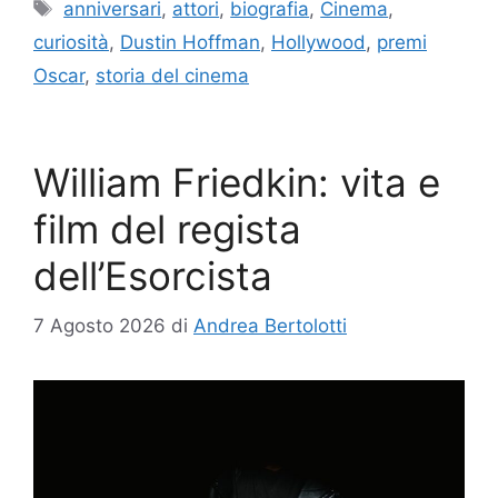
Tag
anniversari
,
attori
,
biografia
,
Cinema
,
curiosità
,
Dustin Hoffman
,
Hollywood
,
premi
Oscar
,
storia del cinema
William Friedkin: vita e
film del regista
dell’Esorcista
7 Agosto 2026
di
Andrea Bertolotti