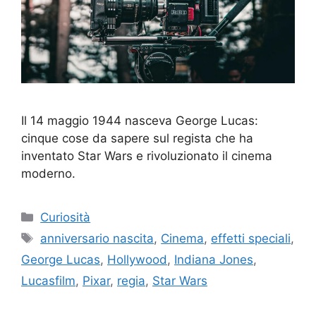
Il 14 maggio 1944 nasceva George Lucas:
cinque cose da sapere sul regista che ha
inventato Star Wars e rivoluzionato il cinema
moderno.
Categorie
Curiosità
Tag
anniversario nascita
,
Cinema
,
effetti speciali
,
George Lucas
,
Hollywood
,
Indiana Jones
,
Lucasfilm
,
Pixar
,
regia
,
Star Wars