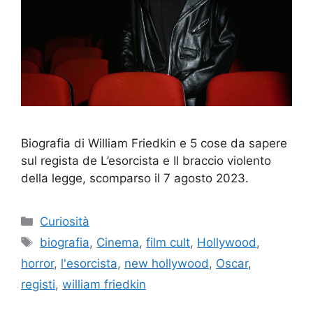
Biografia di William Friedkin e 5 cose da sapere
sul regista de L’esorcista e Il braccio violento
della legge, scomparso il 7 agosto 2023.
Categorie
Curiosità
Tag
biografia
,
Cinema
,
film cult
,
Hollywood
,
horror
,
l'esorcista
,
new hollywood
,
Oscar
,
registi
,
william friedkin