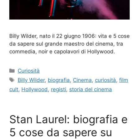
Billy Wilder, nato il 22 giugno 1906: vita e 5 cose
da sapere sul grande maestro del cinema, tra
commedia, noir e capolavori di Hollywood.
Categorie
Curiosità
Tag
Billy Wilder
,
biografia
,
Cinema
,
curiosità
,
film
cult
,
Hollywood
,
registi
,
storia del cinema
Stan Laurel: biografia e
5 cose da sapere su