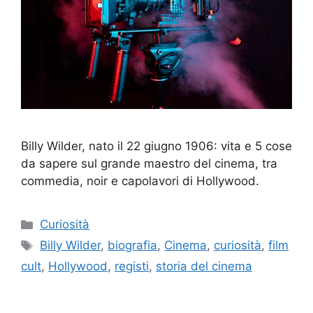
Billy Wilder, nato il 22 giugno 1906: vita e 5 cose
da sapere sul grande maestro del cinema, tra
commedia, noir e capolavori di Hollywood.
Categorie
Curiosità
Tag
Billy Wilder
,
biografia
,
Cinema
,
curiosità
,
film
cult
,
Hollywood
,
registi
,
storia del cinema