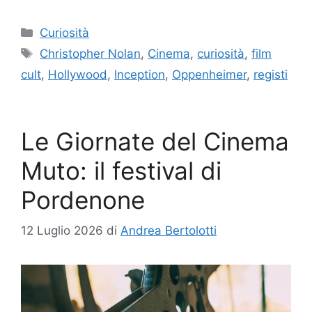
Categorie
Curiosità
Tag
Christopher Nolan
,
Cinema
,
curiosità
,
film
cult
,
Hollywood
,
Inception
,
Oppenheimer
,
registi
Le Giornate del Cinema
Muto: il festival di
Pordenone
12 Luglio 2026
di
Andrea Bertolotti