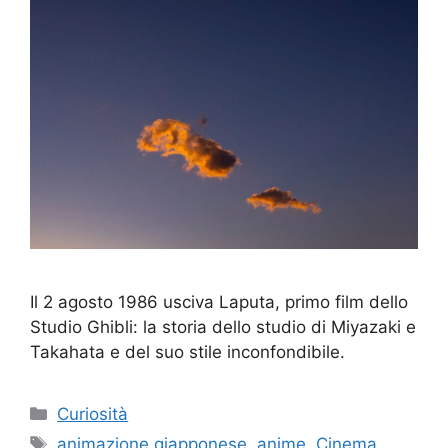
Il 2 agosto 1986 usciva Laputa, primo film dello
Studio Ghibli: la storia dello studio di Miyazaki e
Takahata e del suo stile inconfondibile.
Categorie
Curiosità
Tag
animazione giapponese
,
anime
,
Cinema
,