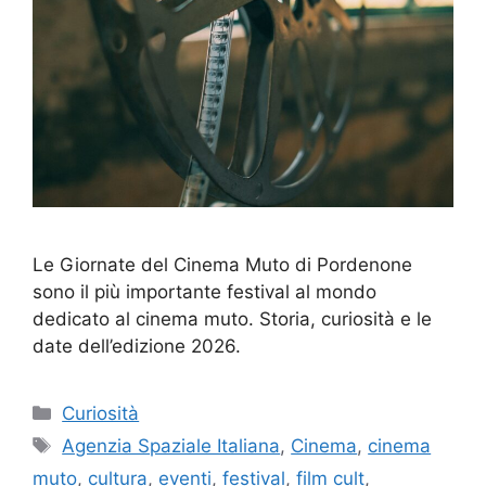
Le Giornate del Cinema Muto di Pordenone
sono il più importante festival al mondo
dedicato al cinema muto. Storia, curiosità e le
date dell’edizione 2026.
Categorie
Curiosità
Tag
Agenzia Spaziale Italiana
,
Cinema
,
cinema
muto
,
cultura
,
eventi
,
festival
,
film cult
,