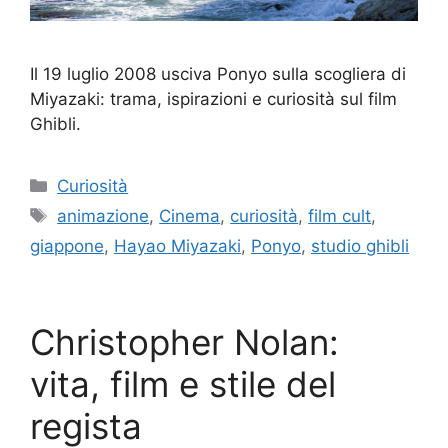
Il 19 luglio 2008 usciva Ponyo sulla scogliera di
Miyazaki: trama, ispirazioni e curiosità sul film
Ghibli.
Categorie
Curiosità
Tag
animazione
,
Cinema
,
curiosità
,
film cult
,
giappone
,
Hayao Miyazaki
,
Ponyo
,
studio ghibli
Christopher Nolan:
vita, film e stile del
regista