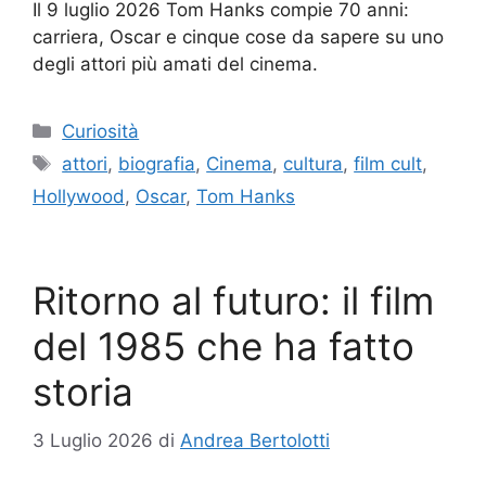
Il 9 luglio 2026 Tom Hanks compie 70 anni:
carriera, Oscar e cinque cose da sapere su uno
degli attori più amati del cinema.
Categorie
Curiosità
Tag
attori
,
biografia
,
Cinema
,
cultura
,
film cult
,
Hollywood
,
Oscar
,
Tom Hanks
Ritorno al futuro: il film
del 1985 che ha fatto
storia
3 Luglio 2026
di
Andrea Bertolotti