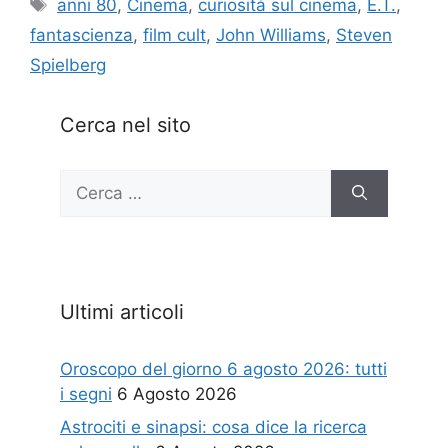
Tag
anni 80
,
Cinema
,
curiosità sul cinema
,
E.T.
,
fantascienza
,
film cult
,
John Williams
,
Steven
Spielberg
Cerca nel sito
Ricerca
per:
Ultimi articoli
Oroscopo del giorno 6 agosto 2026: tutti
i segni
6 Agosto 2026
Astrociti e sinapsi: cosa dice la ricerca