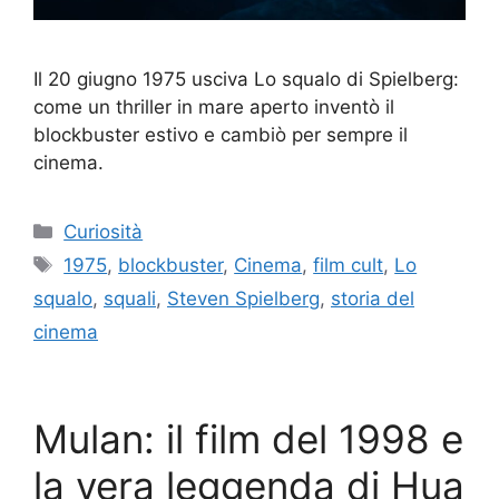
Il 20 giugno 1975 usciva Lo squalo di Spielberg:
come un thriller in mare aperto inventò il
blockbuster estivo e cambiò per sempre il
cinema.
Categorie
Curiosità
Tag
1975
,
blockbuster
,
Cinema
,
film cult
,
Lo
squalo
,
squali
,
Steven Spielberg
,
storia del
cinema
Mulan: il film del 1998 e
la vera leggenda di Hua