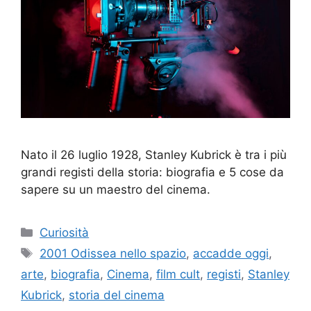
Nato il 26 luglio 1928, Stanley Kubrick è tra i più
grandi registi della storia: biografia e 5 cose da
sapere su un maestro del cinema.
Categorie
Curiosità
Tag
2001 Odissea nello spazio
,
accadde oggi
,
arte
,
biografia
,
Cinema
,
film cult
,
registi
,
Stanley
Kubrick
,
storia del cinema