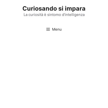
Vai
Curiosando si impara
al
contenuto
La curiosità è sintomo d'intelligenza
Menu