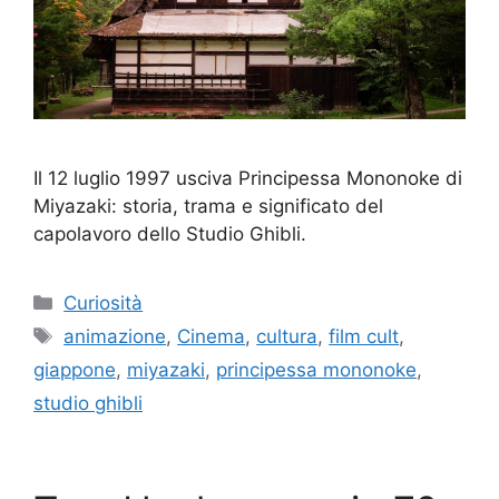
Il 12 luglio 1997 usciva Principessa Mononoke di
Miyazaki: storia, trama e significato del
capolavoro dello Studio Ghibli.
Categorie
Curiosità
Tag
animazione
,
Cinema
,
cultura
,
film cult
,
giappone
,
miyazaki
,
principessa mononoke
,
studio ghibli