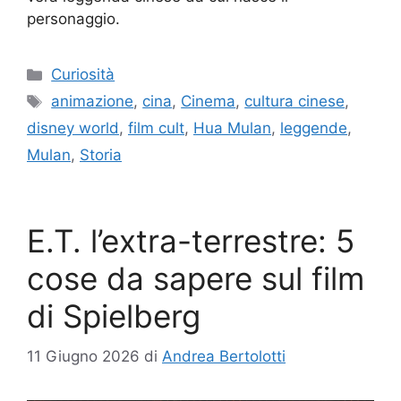
personaggio.
Categorie
Curiosità
Tag
animazione
,
cina
,
Cinema
,
cultura cinese
,
disney world
,
film cult
,
Hua Mulan
,
leggende
,
Mulan
,
Storia
E.T. l’extra-terrestre: 5
cose da sapere sul film
di Spielberg
11 Giugno 2026
di
Andrea Bertolotti