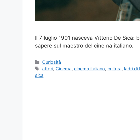
Il 7 luglio 1901 nasceva Vittorio De Sica:
sapere sul maestro del cinema italiano.
Categorie
Curiosità
Tag
attori
,
Cinema
,
cinema italiano
,
cultura
,
ladri di
sica