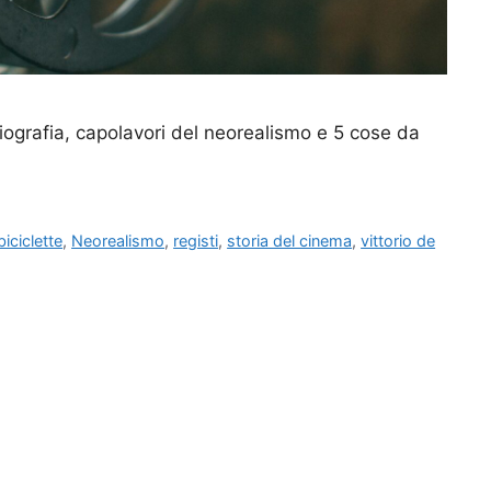
 biografia, capolavori del neorealismo e 5 cose da
 biciclette
,
Neorealismo
,
registi
,
storia del cinema
,
vittorio de