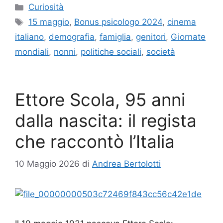
Categorie
Curiosità
Tag
15 maggio
,
Bonus psicologo 2024
,
cinema
italiano
,
demografia
,
famiglia
,
genitori
,
Giornate
mondiali
,
nonni
,
politiche sociali
,
società
Ettore Scola, 95 anni
dalla nascita: il regista
che raccontò l’Italia
10 Maggio 2026
di
Andrea Bertolotti