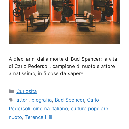
A dieci anni dalla morte di Bud Spencer: la vita
di Carlo Pedersoli, campione di nuoto e attore
amatissimo, in 5 cose da sapere.
Categorie
Curiosità
Tag
attori
,
biografia
,
Bud Spencer
,
Carlo
Pedersoli
,
cinema italiano
,
cultura popolare
,
nuoto
,
Terence Hill