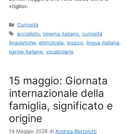
«ciglio».
Categorie
Curiosità
Tag
accigliato
,
cinema italiano
,
curiosità
linguistiche
,
etimologia
,
lessico
,
lingua italiana
,
parole italiane
,
vocabolario
15 maggio: Giornata
internazionale della
famiglia, significato e
origine
14 Maggio 2026
di
Andrea Bertolotti