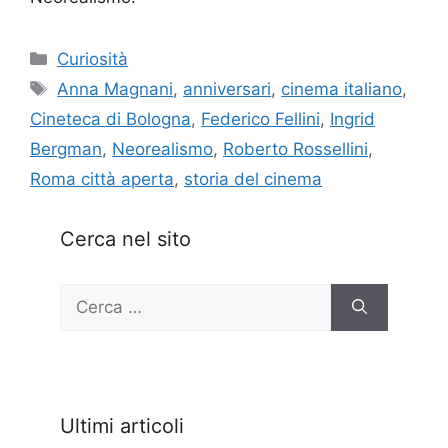
Categorie
Curiosità
Tag
Anna Magnani
,
anniversari
,
cinema italiano
,
Cineteca di Bologna
,
Federico Fellini
,
Ingrid
Bergman
,
Neorealismo
,
Roberto Rossellini
,
Roma città aperta
,
storia del cinema
Cerca nel sito
Ricerca
per:
Ultimi articoli