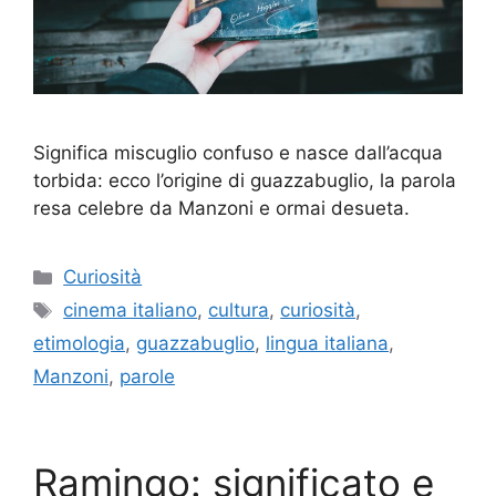
Significa miscuglio confuso e nasce dall’acqua
torbida: ecco l’origine di guazzabuglio, la parola
resa celebre da Manzoni e ormai desueta.
Categorie
Curiosità
Tag
cinema italiano
,
cultura
,
curiosità
,
etimologia
,
guazzabuglio
,
lingua italiana
,
Manzoni
,
parole
Ramingo: significato e