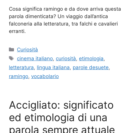
Cosa significa ramingo e da dove arriva questa
parola dimenticata? Un viaggio dall’antica
falconeria alla letteratura, tra falchi e cavalieri
erranti.
Categorie
Curiosità
Tag
cinema italiano
,
curiosità
,
etimologia
,
letteratura
,
lingua italiana
,
parole desuete
,
ramingo
,
vocabolario
Accigliato: significato
ed etimologia di una
parola sempre attuale