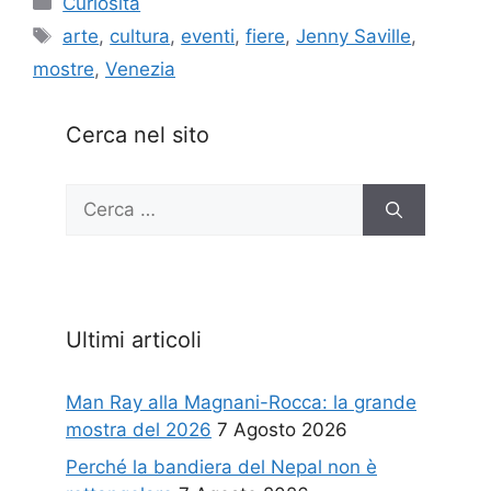
Curiosità
Tag
arte
,
cultura
,
eventi
,
fiere
,
Jenny Saville
,
mostre
,
Venezia
Cerca nel sito
Ricerca
per:
Ultimi articoli
Man Ray alla Magnani-Rocca: la grande
mostra del 2026
7 Agosto 2026
Perché la bandiera del Nepal non è