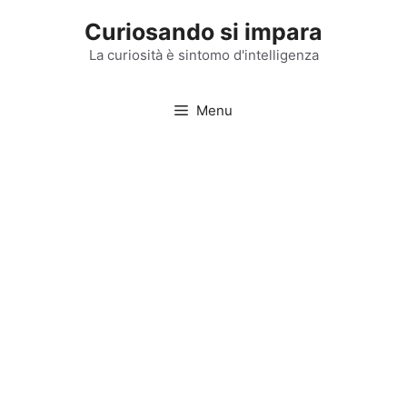
Vai
Curiosando si impara
al
contenuto
La curiosità è sintomo d'intelligenza
Menu