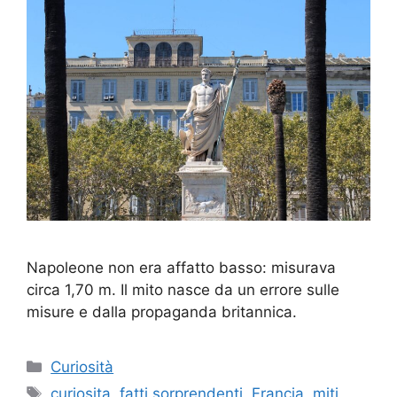
Napoleone non era affatto basso: misurava
circa 1,70 m. Il mito nasce da un errore sulle
misure e dalla propaganda britannica.
Categorie
Curiosità
Tag
curiosita
,
fatti sorprendenti
,
Francia
,
miti
,