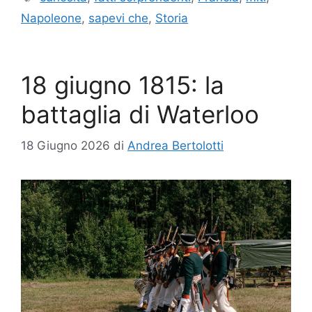
Napoleone
,
sapevi che
,
Storia
18 giugno 1815: la
battaglia di Waterloo
18 Giugno 2026
di
Andrea Bertolotti