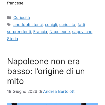
francese.
Categorie
Curiosità
Tag
aneddoti storici
,
conigli
,
curiosità
,
fatti
sorprendenti
,
Francia
,
Napoleone
,
sapevi che
,
Storia
Napoleone non era
basso: l’origine di un
mito
19 Giugno 2026
di
Andrea Bertolotti