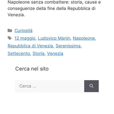
Napoleone senza combattere: storia, cause e
conseguenze della fine della Repubblica di
Venezia.
Categorie
Curiosità
Tag
12 maggio
,
Ludovico Manin
,
Napoleone
,
Repubblica di Venezia
,
Serenissima
,
Settecento
,
Storia
,
Venezia
Cerca nel sito
Ricerca
per: