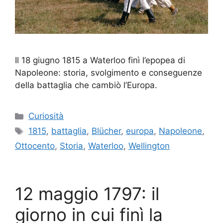
Il 18 giugno 1815 a Waterloo finì l’epopea di
Napoleone: storia, svolgimento e conseguenze
della battaglia che cambiò l’Europa.
Categorie
Curiosità
Tag
1815
,
battaglia
,
Blücher
,
europa
,
Napoleone
,
Ottocento
,
Storia
,
Waterloo
,
Wellington
12 maggio 1797: il
giorno in cui finì la