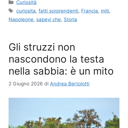
Categorie
Curiosità
Tag
curiosita
,
fatti sorprendenti
,
Francia
,
miti
,
Napoleone
,
sapevi che
,
Storia
Gli struzzi non
nascondono la testa
nella sabbia: è un mito
2 Giugno 2026
di
Andrea Bertolotti