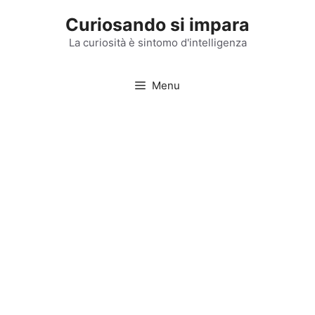
Vai
Curiosando si impara
al
contenuto
La curiosità è sintomo d'intelligenza
Menu