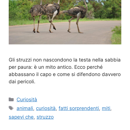
Gli struzzi non nascondono la testa nella sabbia
per paura: è un mito antico. Ecco perché
abbassano il capo e come si difendono davvero
dai pericoli.
Categorie
Curiosità
Tag
animali
,
curiosità
,
fatti sorprendenti
,
miti
,
sapevi che
,
struzzo